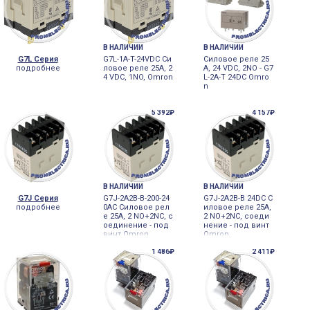
В НАЛИЧИИ
В НАЛИЧИИ
G7L Серия
G7L-1A-T-24VDC Си
Силовое реле 25
подробнее
ловое реле 25A, 2
A, 24 VDC, 2NO - G7
4 VDC, 1NO, Omron
L-2A-T 24DC Omro
n
5 392₽
4 157₽
В НАЛИЧИИ
В НАЛИЧИИ
G7J Серия
G7J-2A2B-B-200-24
G7J-2A2B-B 24DC С
подробнее
0AC Силовое рел
иловое реле 25A,
е 25A, 2 NO+2NC, с
2 NO+2NC, соеди
оединение - под
нение - под винт
винт Omron
Omron
1 486₽
2 411₽