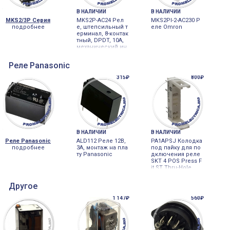
В НАЛИЧИИ
В НАЛИЧИИ
MKS2/3P Серия
MKS2P-AC24 Рел
MKS2PI-2-AC230 Р
подробнее
е, штепсильный т
еле Omron
ерминал, 8-контак
тный, DPDT, 10A,
механический ин
дикатор Omron
Реле Panasonic
315₽
800₽
В НАЛИЧИИ
В НАЛИЧИИ
Реле Panasonic
ALD112 Реле 12В,
PA1APSJ Колодка
подробнее
3A, монтаж на пла
под пайку для по
ту Panasonic
дключения реле
SKT 4 POS Press F
it ST Thru-Hole
Другое
1 147₽
560₽