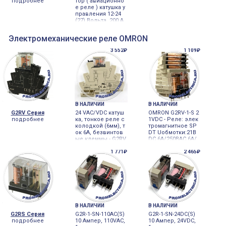
подробнее
тор ( авиационно
е реле ) катушка у
правления 12-24
(27) Вольта, 200 А
мпер 1НО, высоч
айшая виброусто
Электромеханические реле OMRON
йчивость
3 552₽
1 109₽
В НАЛИЧИИ
В НАЛИЧИИ
G2RV Серия
24 VAC/VDC катуш
OMRON G2RV-1-S 2
подробнее
ка, тонкое реле с
1VDC - Реле: элек
колодкой (6мм), т
тромагнитное SP
ок 6А, безвинтов
DT Uобмотки:21В
ые клеммы - G2RV
DC 6A/250ВAC 6A/
-SL500 24VAC/VDC
30ВDC
Omron
1 771₽
2 465₽
В НАЛИЧИИ
В НАЛИЧИИ
G2RS Серия
G2R-1-SN-110AC(S)
G2R-1-SN-24DC(S)
подробнее
10 Ампер, 110VAC,
10 Ампер, 24VDC,