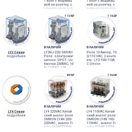
1 конт с индикац
1 конт с индикац
ией на розетку, с
ией на розетку, с
ъёмное реле пов
ъёмное реле пов
ышенной функци
ышенной функци
ональности Omro
1 134₽
ональности Omro
1 162₽
n
n
В НАЛИЧИИ
В НАЛИЧИИ
LY2 Серия
LY2NJ-220/240VAC
Реле 10 Ампер, 10
подробнее
Реле: электромаг
0/110 VAC, 2 конта
нитное; DPDT; Uо
кта - LY2-100/110A
бмотки:230ВAC; 10
C Omron
A/110ВAC; 10А
809₽
1 350₽
В НАЛИЧИИ
В НАЛИЧИИ
LY4 Серия
LY4 220VAC Китай
LY4 110VAC Китай
подробнее
ский аналог реле
ский аналог реле
OMRON LY4N 200/
OMRON LY4N 100/
220VAC , аналог Fi
110VAC , аналог Fi
nder 56348230004
nder 56348110004
0, аналог Schneid
0, аналог Schneid