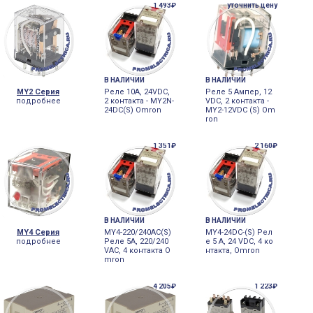
er Electric RPM4
1 493₽
er Electric RPM4
уточнить цену
В НАЛИЧИИ
В НАЛИЧИИ
MY2 Серия
Реле 10А, 24VDC,
Реле 5 Ампер, 12
подробнее
2 контакта - MY2N-
VDC, 2 контакта -
24DC(S) Omron
MY2-12VDC (S) Om
ron
1 351₽
2 160₽
В НАЛИЧИИ
В НАЛИЧИИ
MY4 Серия
MY4-220/240AC(S)
MY4-24DC-(S) Рел
подробнее
Реле 5А, 220/240
е 5 А, 24 VDC, 4 ко
VAC, 4 контакта O
нтакта, Omron
mron
4 205₽
1 223₽