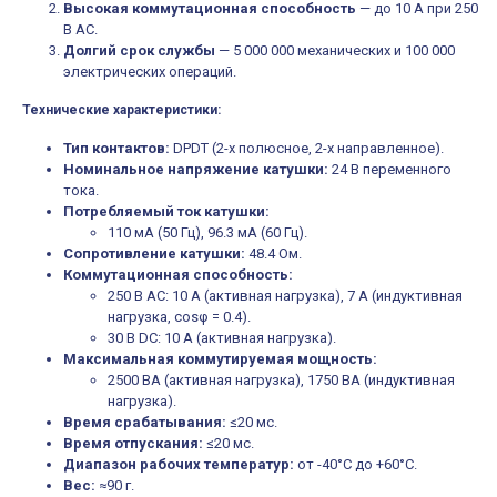
функций/режимов
Высокая коммутационная способность
— до 10 А при 250
В AC.
Долгий срок службы
— 5 000 000 механических и 100 000
электрических операций.
Технические характеристики:
Тип контактов:
DPDT (2-х полюсное, 2-х направленное).
Номинальное напряжение катушки:
24 В переменного
тока.
Потребляемый ток катушки:
110 мА (50 Гц), 96.3 мА (60 Гц).
Сопротивление катушки:
48.4 Ом.
Коммутационная способность:
250 В AC: 10 А (активная нагрузка), 7 А (индуктивная
нагрузка, cosφ = 0.4).
30 В DC: 10 А (активная нагрузка).
Максимальная коммутируемая мощность:
2500 ВА (активная нагрузка), 1750 ВА (индуктивная
нагрузка).
Время срабатывания:
≤20 мс.
Время отпускания:
≤20 мс.
Диапазон рабочих температур:
от -40°C до +60°C.
Вес:
≈90 г.