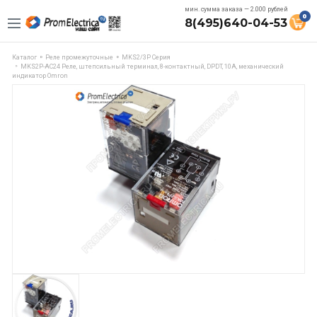
мин. сумма заказа — 2.000 рублей
0
8(495)640-04-53
Каталог
Реле промежуточные
MKS2/3P Серия
MKS2P-AC24 Реле, штепсильный терминал, 8-контактный, DPDT, 10A, механический
индикатор Omron