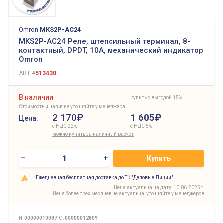
Omron
MKS2P-AC24
MKS2P-AC24 Реле, штепсильный терминал, 8-
контактный, DPDT, 10A, механический индикатор
Omron
ART #
513430
В наличии
купить с выгодой 15%
Стоимость и наличие уточняйте у менеджера
2 170₽
1 605
₽
Цена:
с НДС 22%
с НДС 5%
можно купить за наличный расчет
–
+
Купить
Ежедневная бесплатная доставка до ТК "Деловые Линии"
Цена актуальна на дату: 10.06.2025г.
Цена более трех месяцев не актуальна,
уточняйте у менеджеров
И:
00000010087
О:
00000012809