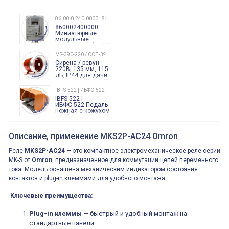
86.00.0.240.0000 | 860002400000
860002400000
Миниатюрные
модульные
таймеры Finder, 12-
240 Вольт AC/DC
MS-390-220 / ССП-390 220В
Finder
Сирена / ревун
86.00.0.240.0000
220В, 135 мм, 115
дБ, IP44 для дачи
производства 220
Вольт звук ситены
IBFS-522 | ИБФС-522
"пожарная
IBFS-522 |
тревога"
ИБФС-522 Педаль
ножная с кожухом
двойная,
контактная группа
XVR13M05L
2х(1НО+1НЗ)
XVR13M05L
Описание, применение MKS2P-AC24 Omron
15Ампер 250В
Маячок
вращающийся
Реле
MKS2P-AC24
— это компактное электромеханическое реле серии
оранжевый
230VAC 130мм
MK-S от
Omron
, предназначенное для коммутации цепей переменного
ВКН8108
тока. Модель оснащена механическим индикатором состояния
ВКН8108
Концевой
контактов и plug-in клеммами для удобного монтажа.
выключатель /
выключатель
путевой,
Ключевые преимущества:
800202300000С | 80 02 0 230 0000 С
алюминиевый
800202300000С
регулируемый
многофункциональные
Plug-in клеммы
ролик
— быстрый и удобный монтаж на
реле времени
стандартные панели.
0.1cек.-10 дней, 10