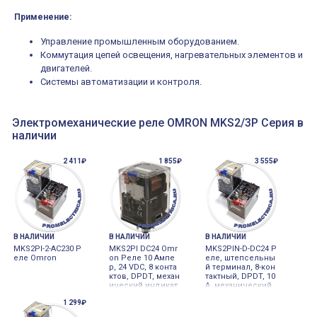
Применение:
Управление промышленным оборудованием.
Коммутация цепей освещения, нагревательных элементов и
двигателей.
Системы автоматизации и контроля.
Электромеханические реле OMRON MKS2/3P Серия в
наличии
2 411₽
1 855₽
3 555₽
В НАЛИЧИИ
В НАЛИЧИИ
В НАЛИЧИИ
MKS2PI-2-AC230 Р
MKS2PI DC24 Omr
MKS2PIN-D-DC24 Р
еле Omron
on Реле 10 Ампе
еле, штепсельны
р, 24 VDC, 8 конта
й терминал, 8-кон
ктов, DPDT, механ
тактный, DPDT, 10
ический индикат
A, механический
ор, тестовая кноп
и LED индикатор,
1 299₽
ка - MKS2PI-DC24
тестовая кнопка
Omron MKS2PI-24
Omron