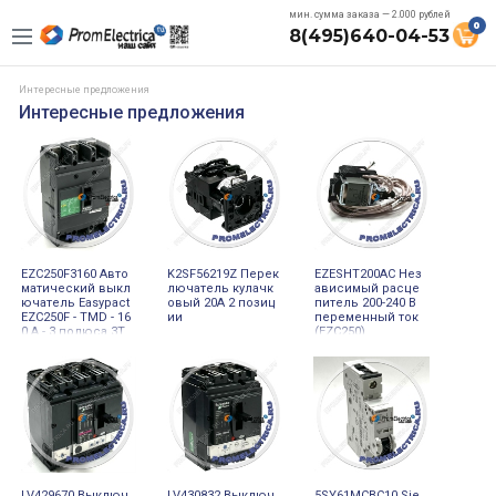
мин. сумма заказа — 2.000 рублей
0
8(495)640-04-53
Интересные предложения
Интересные предложения
EZC250F3160 Авто
K2SF56219Z Перек
EZESHT200AC Нез
матический выкл
лючатель кулачк
ависимый расце
ючатель Easypact
овый 20А 2 позиц
питель 200-240 В
EZC250F - TMD - 16
ии
переменный ток
0 A - 3 полюса 3Т
(EZC250)
LV429670 Выключ
LV430832 Выключ
5SY61MCBC10 Sie