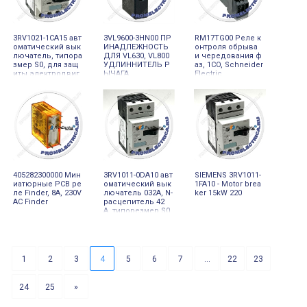
3RV1021-1CA15 авт
3VL9600-3HN00 ПР
RM17TG00 Реле к
оматический вык
ИНАДЛЕЖНОСТЬ
онтроля обрыва
лючатель, типора
ДЛЯ VL630, VL800
и чередования ф
змер S0, для защ
УДЛИННИТЕЛЬ Р
аз, 1CO, Schneider
иты электродвиг
ЫЧАГА
Electric
ателя, класс 10, A-
расцепитель 1.8..
2.5A
405282300000 Мин
3RV1011-0DA10 авт
SIEMENS 3RV1011-
иатюрные РСВ ре
оматический вык
1FA10 - Motor brea
ле Finder, 8А, 230V
лючатель 032A, N-
ker 15kW 220
AC Finder
расцепитель 42
A, типорезмер S0
0, для защиты эл
ектродвигателя 0
09kW 3RV
1
2
3
4
5
6
7
...
22
23
24
25
»