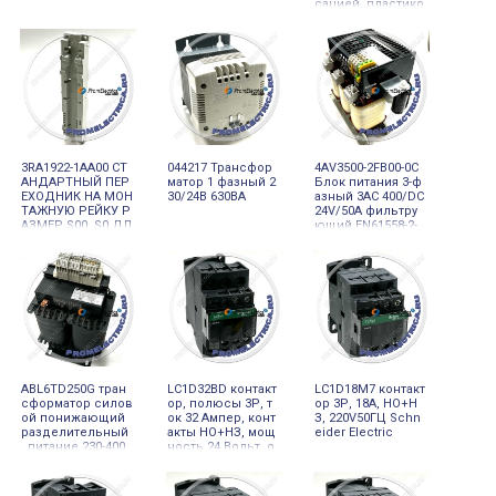
сацией, пластико
вый кожух
3RA1922-1AA00 СТ
044217 Трансфор
4AV3500-2FB00-0C
АНДАРТНЫЙ ПЕР
матор 1 фазный 2
Блок питания 3-ф
ЕХОДНИК НА МОН
30/24В 630ВА
азный 3AC 400/DC
ТАЖНУЮ РЕЙКУ Р
24V/50A фильтру
АЗМЕР S00, S0 ДЛ
ющий EN61558-2-
Я МЕХАНИЧЕСКОГ
6/EN61131-2 IP00 в
О КРЕПЛЕНИЯ ВЫ
интовое присоед
КЛЮЧАТЕЛЯ
инение
ABL6TD250G тран
LC1D32BD контакт
LC1D18M7 контакт
сформатор силов
ор, полюсы 3Р, т
ор 3Р, 18A, НО+Н
ой понижающий
ок 32 Aмпер, конт
З, 220V50ГЦ Schn
разделительный
акты НО+НЗ, мощ
eider Electric
, питание 230-400
ность 24 Вольт, о
Вольт, выходное
гран, Schneider El
напряжение 2X11
ectric
5 Вольт