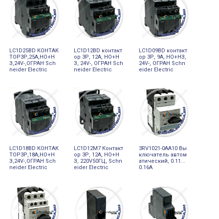
LC1D25BD КОНТАК
LC1D12BD контакт
LC1D09BD контакт
ТОР3Р,25A,НО+Н
ор 3Р, 12A, НО+Н
ор 3Р, 9A, НО+НЗ,
З,24V-,ОГРАН Sch
З, 24V-, ОГРАН Sch
24V-, ОГРАН Schn
neider Electric
neider Electric
eider Electric
LC1D18BD КОНТАК
LC1D12M7 Контакт
3RV1021-0AA10 Вы
ТОР3Р,18A,НО+Н
ор 3Р, 12A, НО+Н
ключатель автом
З,24V-,ОГРАН Sch
З, 220V50ГЦ, Schn
атический, 0.11...
neider Electric
eider Electric
0.16A