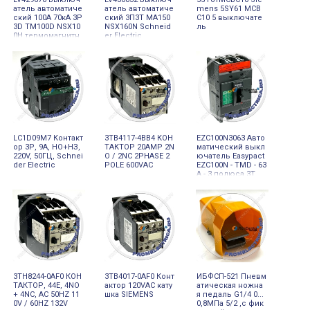
атель автоматиче
атель автоматиче
mens 5SY61 MCB
ский 100А 70кА 3P
ский 3П3T MA150
C10 5 выключате
3D TM100D NSX10
NSX160N Schneid
ль
0H термомагнитн
er Electric
ый расцепитель
Schneider Electric
LC1D09M7 Контакт
3TB4117-4BB4 КОН
EZC100N3063 Авто
ор 3Р, 9A, НО+НЗ,
ТАКТОР 20AMP 2N
матический выкл
220V, 50ГЦ, Schnei
O / 2NC 2PHASE 2
ючатель Easypact
der Electric
POLE 600VAC
EZC100N - TMD - 63
A - 3 полюса 3Т
3TH8244-0AF0 КОН
3TB4017-0AF0 Конт
ИБФСП-521 Пневм
ТАКТОР, 44E, 4NO
актор 120VAC кату
атическая ножна
+ 4NC, AC 50HZ 11
шка SIEMENS
я педаль G1/4 0...
0V / 60HZ 132V
0,8МПа 5/2 ,с фик