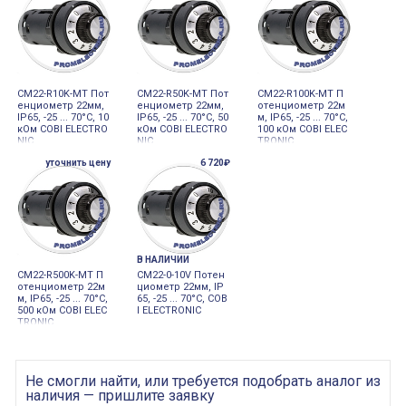
CM22-R10K-MT Пот
CM22-R50K-MT Пот
CM22-R100K-MT П
енциометр 22мм,
енциометр 22мм,
отенциометр 22м
IP65, -25 ... 70°C, 10
IP65, -25 ... 70°C, 50
м, IP65, -25 ... 70°C,
кОм COBI ELECTRO
кОм COBI ELECTRO
100 кОм COBI ELEC
NIC
NIC
TRONIC
уточнить цену
6 720₽
В НАЛИЧИИ
CM22-R500K-MT П
CM22-0-10V Потен
отенциометр 22м
циометр 22мм, IP
м, IP65, -25 ... 70°C,
65, -25 ... 70°C, COB
500 кОм COBI ELEC
I ELECTRONIC
TRONIC
Не смогли найти, или требуется подобрать аналог из
наличия — пришлите заявку