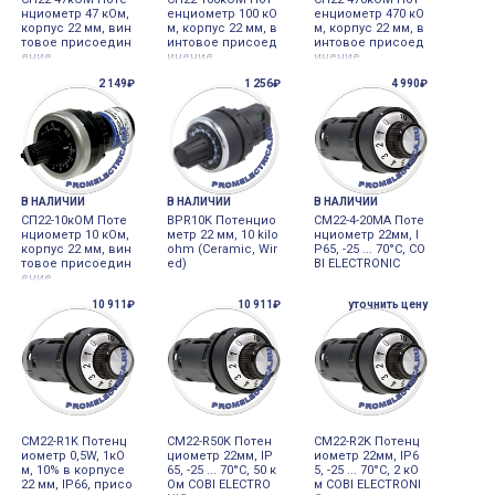
нциометр 47 кОм,
енциометр 100 кО
енциометр 470 кО
корпус 22 мм, вин
м, корпус 22 мм, в
м, корпус 22 мм, в
товое присоедин
интовое присоед
интовое присоед
ение
инение
инение
2 149₽
1 256₽
4 990₽
В НАЛИЧИИ
В НАЛИЧИИ
В НАЛИЧИИ
СП22-10кОМ Поте
BPR10K Потенцио
CM22-4-20MA Поте
нциометр 10 кОм,
метр 22 мм, 10 kilo
нциометр 22мм, I
корпус 22 мм, вин
ohm (Ceramic, Wir
P65, -25 ... 70°C, CO
товое присоедин
ed)
BI ELECTRONIC
ение
10 911₽
10 911₽
уточнить цену
CM22-R1K Потенц
CM22-R50K Потен
CM22-R2K Потенц
иометр 0,5W, 1кО
циометр 22мм, IP
иометр 22мм, IP6
м, 10% в корпусе
65, -25 ... 70°C, 50 к
5, -25 ... 70°C, 2 кО
22 мм, IP66, присо
Ом COBI ELECTRO
м COBI ELECTRONI