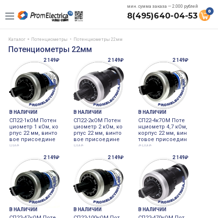
мин. сумма заказа — 2.000 рублей
0
8(495)640-04-53
Каталог
Потенциометры
Потенциометры 22мм
Потенциометры 22мм
2 149₽
2 149₽
2 149₽
В НАЛИЧИИ
В НАЛИЧИИ
В НАЛИЧИИ
СП22-1кОМ Потен
СП22-2кОМ Потен
СП22-4к7ОМ Поте
циометр 1 кОм, ко
циометр 2 кОм, ко
нциометр 4,7 кОм,
рпус 22 мм, винто
рпус 22 мм, винто
корпус 22 мм, вин
вое присоедине
вое присоедине
товое присоедин
ние
ние
ение
2 149₽
2 149₽
2 149₽
В НАЛИЧИИ
В НАЛИЧИИ
В НАЛИЧИИ
СП22-47кОМ Поте
СП22-100кОМ Пот
СП22-470кОМ Пот