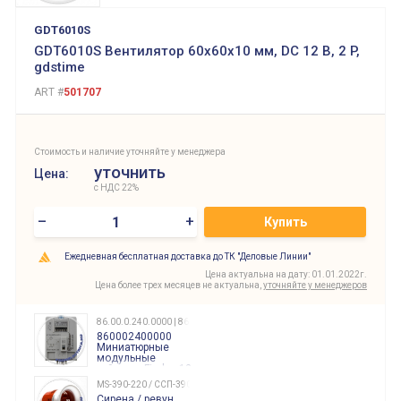
GDT6010S
GDT6010S Вентилятор 60x60x10 мм, DC 12 В, 2 P,
gdstime
ART #
501707
Стоимость и наличие уточняйте у менеджера
уточнить
Цена:
с НДС 22%
–
+
Купить
Ежедневная бесплатная доставка до ТК "Деловые Линии"
Цена актуальна на дату: 01.01.2022г.
Цена более трех месяцев не актуальна,
уточняйте у менеджеров
86.00.0.240.0000 | 860002400000
860002400000
Миниатюрные
модульные
таймеры Finder, 12-
240 Вольт AC/DC
MS-390-220 / ССП-390 220В
Finder
Сирена / ревун