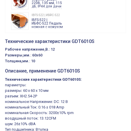
86.00.0.240.0000
220В, 135 мм, 115
дБ, IP44 для дачи
производства 220
Вольт звук ситены
IBFS-522 | ИБФС-522
"пожарная
IBFS-522 |
тревога"
ИБФС-522 Педаль
ножная с кожухом
двойная,
контактная группа
XVR13M05L
2х(1НО+1НЗ)
XVR13M05L
Технические характеристики GDT6010S
15Ампер 250В
Маячок
вращающийся
Рабочее напряжение,В.: 12
оранжевый
230VAC 130мм
Размеры,мм.: 60x60
ВКН8108
Толщина,мм.: 10
ВКН8108
Концевой
выключатель /
Описание, применение GDT6010S
выключатель
путевой,
800202300000С | 80 02 0 230 0000 С
алюминиевый
Технические характеристики GDT6010S:
800202300000С
регулируемый
параметры:
многофункциональные
ролик
реле времени
размеры: 60 х 60 х 10 мм
0.1cек.-10 дней, 10
функций/режимов
разъем: XH2.54-2P
номинальное Напряжение: DC: 12 В
номинальный Ток: 0.16 ± 018 Amp
номинальная Скорость: 3200±10% rpm
воздушный поток: 13.12CFM
шум: 26±10% dBA
Тип подшипника: Втулка