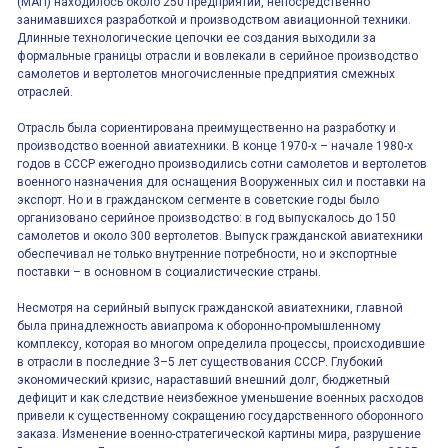
(МАП) находилось около 250 предприятий, непосредственно
занимавшихся разработкой и производством авиационной техники.
Длинные технологические цепочки ее создания выходили за
формальные границы отрасли и вовлекали в серийное производство
самолетов и вертолетов многочисленные предприятия смежных
отраслей.
Отрасль была сориентирована преимущественно на разработку и
производство военной авиатехники. В конце 1970-х – начале 1980-х
годов в СССР ежегодно производились сотни самолетов и вертолетов
военного назначения для оснащения Вооруженных сил и поставки на
экспорт. Но и в гражданском сегменте в советские годы было
организовано серийное производство: в год выпускалось до 150
самолетов и около 300 вертолетов. Выпуск гражданской авиатехники
обеспечивал не только внутренние потребности, но и экспортные
поставки – в основном в социалистические страны.
Несмотря на серийный выпуск гражданской авиатехники, главной
была принадлежность авиапрома к оборонно-промышленному
комплексу, которая во многом определила процессы, происходившие
в отрасли в последние 3–5 лет существования СССР. Глубокий
экономический кризис, нараставший внешний долг, бюджетный
дефицит и как следствие неизбежное уменьшение военных расходов
привели к существенному сокращению государственного оборонного
заказа. Изменение военно-стратегической картины мира, разрушение