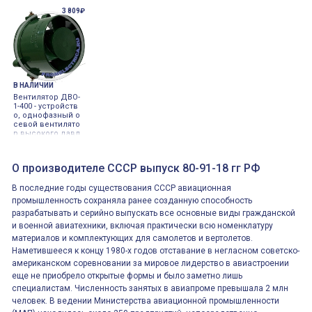
3 809₽
В НАЛИЧИИ
Вентилятор ДВО-
1-400 - устройств
о, однофазный о
севой вентилято
р высокого давл
ения 400Hz
О производителе СССР выпуск 80-91-18 гг РФ
В последние годы существования СССР авиационная
промышленность сохраняла ранее созданную способность
разрабатывать и серийно выпускать все основные виды гражданской
и военной авиатехники, включая практически всю номенклатуру
материалов и комплектующих для самолетов и вертолетов.
Наметившееся к концу 1980-х годов отставание в негласном советско-
американском соревновании за мировое лидерство в авиастроении
еще не приобрело открытые формы и было заметно лишь
специалистам. Численность занятых в авиапроме превышала 2 млн
человек. В ведении Министерства авиационной промышленности