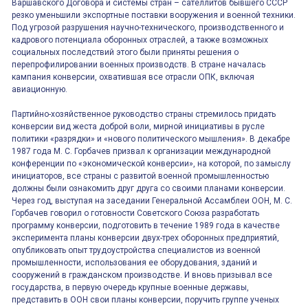
Варшавского Договора и системы стран – сателлитов бывшего СССР
резко уменьшили экспортные поставки вооружения и военной техники.
Под угрозой разрушения научно-технического, производственного и
кадрового потенциала оборонных отраслей, а также возможных
социальных последствий этого были приняты решения о
перепрофилировании военных производств. В стране началась
кампания конверсии, охватившая все отрасли ОПК, включая
авиационную.
Партийно-хозяйственное руководство страны стремилось придать
конверсии вид жеста доброй воли, мирной инициативы в русле
политики «разрядки» и «нового политического мышления». В декабре
1987 года М. С. Горбачев призвал к организации международной
конференции по «экономической конверсии», на которой, по замыслу
инициаторов, все страны с развитой военной промышленностью
должны были ознакомить друг друга со своими планами конверсии.
Через год, выступая на заседании Генеральной Ассамблеи ООН, М. С.
Горбачев говорил о готовности Советского Союза разработать
программу конверсии, подготовить в течение 1989 года в качестве
эксперимента планы конверсии двух-трех оборонных предприятий,
опубликовать опыт трудоустройства специалистов из военной
промышленности, использования ее оборудования, зданий и
сооружений в гражданском производстве. И вновь призывал все
государства, в первую очередь крупные военные державы,
представить в ООН свои планы конверсии, поручить группе ученых