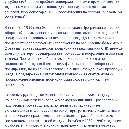
углубленный анализ проблем конверсии в целом и применительно к
отдельным странам и регионам для последующего доклада
генеральному секретарю ООН и рассмотрения на сессии Генеральной
Ассамблеи[1].
В сентябре 1990 года была одобрена первая «Программа конверсии
оборонной промышленности и развития производства гражданской
продукции в оборонном комплексе на период до 1995 года». Она
предусматривала огромные капвложения на расширение более чем в
2 раза выпуска гражданской продукции на предприятиях ОПК, прежде
всего путем перепрофилирования производств вооружения и военной
техники. Первоначально Программа выполнялась, хотя и не
полностью, благодаря бюджетному финансированию оборонных
предприятий, получавших госзаказ на выпуск гражданской продукции.
Задача поддержания и углубления конверсии за счет рыночных
продаж конверсионной продукции была скорее лозунгом, чем
реальностью.
Поскольку руководство страны рассчитывало получить отдачу от
конверсии как можно скорее, а в авиастроении циклы разработки и
подготовки производства, испытаний и сертификации не
укладывались в краткосрочные ориентиры, речь могла идти только о
развертывании производства тех самолетов, разработка которых
находилась в завершающей стадии. На рубеже 1980–1990-х годов их
выбор был нешироким. Начались испытательные полеты опытных