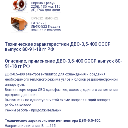
Finder
Сирена / ревун
86.00.0.240.0000
220В, 135 мм, 115
дБ, IP44 для дачи
производства 220
Вольт звук ситены
IBFS-522 | ИБФС-522
"пожарная
IBFS-522 |
тревога"
ИБФС-522 Педаль
ножная с кожухом
двойная,
контактная группа
XVR13M05L
2х(1НО+1НЗ)
XVR13M05L
Технические характеристики ДВО-0,5-400 СССР
15Ампер 250В
Маячок
выпуск 80-91-18 гг РФ
вращающийся
оранжевый
230VAC 130мм
ВКН8108
Описание, применение ДВО-0,5-400 СССР выпуск 80-
ВКН8108
91-18 гг РФ
Концевой
выключатель /
выключатель
ДВО-0.5-400 электровентилятор для охлаждения и создания
путевой,
800202300000С | 80 02 0 230 0000 С
необходимого теплового режима узлов и блоков радиоэлектронной
алюминиевый
800202300000С
регулируемый
аппаратуры.
многофункциональные
ролик
Вентиляторы серии ДВО однофазные, осевые, единого исполнения,
реле времени
0.1cек.-10 дней, 10
среднего давления.
функций/режимов
Выполнены по одноступенчатой схеме направляющий аппарат -
рабочее колесо.
Режим работы - продолжительный.
Технические характеристики вентилятора ДВО-0.5-400:
Напряжение питания, В ......115