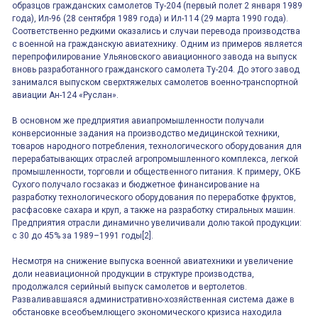
образцов гражданских самолетов Ту-204 (первый полет 2 января 1989
года), Ил-96 (28 сентября 1989 года) и Ил-114 (29 марта 1990 года).
Соответственно редкими оказались и случаи перевода производства
с военной на гражданскую авиатехнику. Одним из примеров является
перепрофилирование Ульяновского авиационного завода на выпуск
вновь разработанного гражданского самолета Ту-204. До этого завод
занимался выпуском сверхтяжелых самолетов военно-транспортной
авиации Ан-124 «Руслан».
В основном же предприятия авиапромышленности получали
конверсионные задания на производство медицинской техники,
товаров народного потребления, технологического оборудования для
перерабатывающих отраслей агропромышленного комплекса, легкой
промышленности, торговли и общественного питания. К примеру, ОКБ
Сухого получало госзаказ и бюджетное финансирование на
разработку технологического оборудования по переработке фруктов,
расфасовке сахара и круп, а также на разработку стиральных машин.
Предприятия отрасли динамично увеличивали долю такой продукции:
с 30 до 45% за 1989–1991 годы[2].
Несмотря на снижение выпуска военной авиатехники и увеличение
доли неавиационной продукции в структуре производства,
продолжался серийный выпуск самолетов и вертолетов.
Разваливавшаяся административно-хозяйственная система даже в
обстановке всеобъемлющего экономического кризиса находила