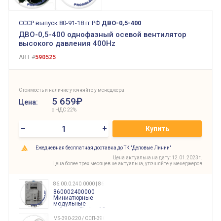
СССР выпуск 80-91-18 гг РФ
ДВО-0,5-400
ДВО-0,5-400 однофазный осевой вентилятор
высокого давления 400Hz
ART #
590525
Стоимость и наличие уточняйте у менеджера
5 659₽
Цена:
с НДС 22%
–
+
Купить
Ежедневная бесплатная доставка до ТК "Деловые Линии"
Цена актуальна на дату: 12.01.2023г.
Цена более трех месяцев не актуальна,
уточняйте у менеджеров
86.00.0.240.0000 | 860002400000
860002400000
Миниатюрные
модульные
таймеры Finder, 12-
240 Вольт AC/DC
MS-390-220 / ССП-390 220В