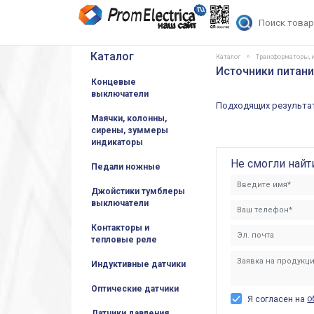
Каталог
Каталог
Трансформаторы, 
Источники питани
Концевые
выключатели
Подходящих результат
Маячки, колонны,
сирены, зуммеры
индикаторы
Не смогли найт
Педали ножные
Джойстики тумблеры
выключатели
Контакторы и
тепловые реле
Индуктивные датчики
Оптические датчики
о
Я согласен на
Датчики давления