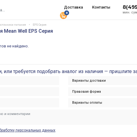
8(49
Доставка
Контакты
мин. сум
0
источники питания
EPS Серия
я Mean Well EPS Серия
ов не найдено.
и, или требуется подобрать аналог из наличия — пришлите з
бработку персональных данных