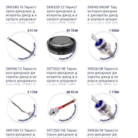
SKR240/16 Тирист
SKN320/12 Тирист
SKR45/04UNF Тир
орно-диодные д
орно-диодные д
исторно-диодны
искреты диод в к
искреты диод в к
е дискреты диод
орпусе штыревог
орпусе штыревог
в корпусе штыре
о типа 240A 1600
о типа 320A 1200
вого типа 45A 400
V, Semicron
V, Semicron
V, Semicron
6 911₽
49 704₽
1 965₽
SKN94/12 Тиристо
SKT553/14E Тирис
SKR26/08 Тиристо
рно-диодные ди
торно-диодные д
рно-диодные ди
скреты диод в ко
искреты диод в к
скреты диод в ко
рпусе штыревого
орпусе штыревог
рпусе штыревого
типа 96A 1200V, S
о типа 550A 1400
типа 25A 800V, Se
emicron
V, Semicron
micron
9 173₽
48 951₽
1 778₽
SKR100/12 Тирист
SKT250/16E Тирис
SKN26/04 Тиристо
орно-диодные д
торно-диодные д
рно-диодные ди