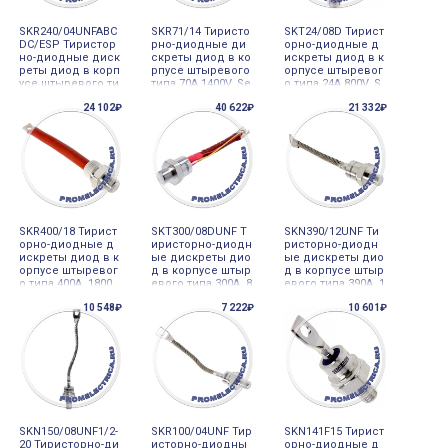
SKR240/04UNFABC
SKR71/14 Тиристо
SKT24/08D Тирист
DC/ESP Тиристор
рно-диодные ди
орно-диодные д
но-диодные диск
скреты диод в ко
искреты диод в к
реты диод в корп
рпусе штыревого
орпусе штыревог
усе штыревого ти
типа 70A 1400V, Se
о типа 24A 800V, S
па 240A 400V, Se
micron
emicron
24 102₽
40 622₽
21 332₽
micron
SKR400/18 Тирист
SKT300/08DUNF Т
SKN390/12UNF Ти
орно-диодные д
иристорно-диодн
ристорно-диодн
искреты диод в к
ые дискреты дио
ые дискреты дио
орпусе штыревог
д в корпусе штыр
д в корпусе штыр
о типа 400A 1800
евого типа 300A 8
евого типа 390A 1
V, Semicron
00V, Semicron
200V, Semicron
10 548₽
7 222₽
10 601₽
SKN150/08UNF1/2-
SKR100/04UNF Тир
SKN141F15 Тирист
20 Тиристорно-ди
исторно-диодны
орно-диодные д