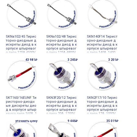
SKNa102/45 Тирис
SKNa102/48 Тирис
SKN140F14 Тирист
торно-диодные д
торно-диодные д
орно-диодные д
искреты диод в к
искреты диод в к
искреты диод в к
орпусе штыревог
орпусе штыревог
орпусе штыревог
о типа 125A 4500V,
о типа 125A 4800V,
о типа 140A 1400
Semicron
Semicron
V, Semicron
43 981₽
3 245₽
3 201₽
SKT160/16EUNF Ти
SKN3F20/12 Тирис
SKN2F17/10 Тирис
ристорно-диодн
торно-диодные д
торно-диодные д
ые дискреты дио
искреты диод в к
искреты диод в к
д в корпусе штыр
орпусе штыревог
орпусе штыревог
евого типа 160A 1
о типа 20A 1200V,
о типа 17A 1000V,
600V, Semicron
Semicron
Semicron
уточнить цену
9 446₽
35 019₽