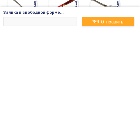
Заявка в свободной форме...
Отправить
SKR130/12UNF Тир
SKT80/06D Тирист
SKR240/16UNF Тир
исторно-диодны
орно-диодные д
исторно-диодны
е дискреты диод
искреты диод в к
е дискреты диод
в корпусе штыре
орпусе штыревог
в корпусе штыре
вого типа 130A 12
о типа 80A 600V, S
вого типа 240A 16
00V, Semicron
emicron
00V, Semicron
21 332₽
4 495₽
4 299₽
SKR390/12 Тирист
SKN45/14 Тиристо
SKR20/16 Тиристо
орно-диодные д
рно-диодные ди
рно-диодные ди
искреты диод в к
скреты диод в ко
скреты диод в ко
орпусе штыревог
рпусе штыревого
рпусе штыревого
о типа 390A 1200
типа 45A 1400V, S
типа 20A 1600V, S
V, Semicron
emicron
emicron
9 719₽
13 271₽
249₽