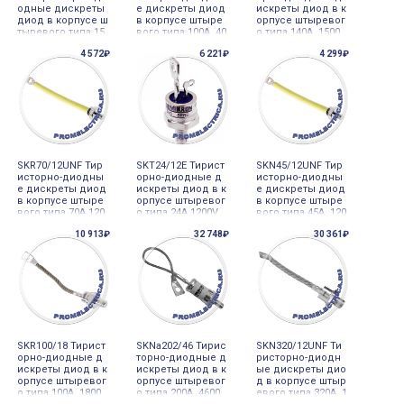
одные дискреты
е дискреты диод
искреты диод в к
диод в корпусе ш
в корпусе штыре
орпусе штыревог
тыревого типа 15
вого типа 100A 40
о типа 140A 1500
0A 800V, Semicro
0V, Semicron
V, Semicron
4 572₽
6 221₽
4 299₽
n
SKR70/12UNF Тир
SKT24/12E Тирист
SKN45/12UNF Тир
исторно-диодны
орно-диодные д
исторно-диодны
е дискреты диод
искреты диод в к
е дискреты диод
в корпусе штыре
орпусе штыревог
в корпусе штыре
вого типа 70A 120
о типа 24A 1200V,
вого типа 45A 120
0V, Semicron
Semicron
0V, Semicron
10 913₽
32 748₽
30 361₽
SKR100/18 Тирист
SKNa202/46 Тирис
SKN320/12UNF Ти
орно-диодные д
торно-диодные д
ристорно-диодн
искреты диод в к
искреты диод в к
ые дискреты дио
орпусе штыревог
орпусе штыревог
д в корпусе штыр
о типа 100A 1800
о типа 200A 4600
евого типа 320A 1