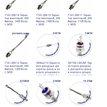
Т161-200-14 Тирис
Т161-200-13 Тирис
Т161-200-11 Тирис
тор винтовой, 200
тор винтовой, 200
тор винтовой, 200
Ампер, 1400 Воль
Ампер, 1300 Воль
Ампер, 1100 Воль
т, М20
т, М20
т, М20
уточнить цену
4 007₽
7 687₽
Т161-200-12 Тирис
SKNa2/13 Тиристо
SKT50/12EUNF Тир
тор винтовой, 200
рно-диодные ди
исторно-диодны
Ампер, 1200 Воль
скреты диод в ко
е дискреты диод
т, М20
рпусе штыревого
в корпусе штыре
типа 2A 1300V, Se
вого типа 50A 120
micron
0V, Semicron
32 585₽
2 300₽
19 276₽