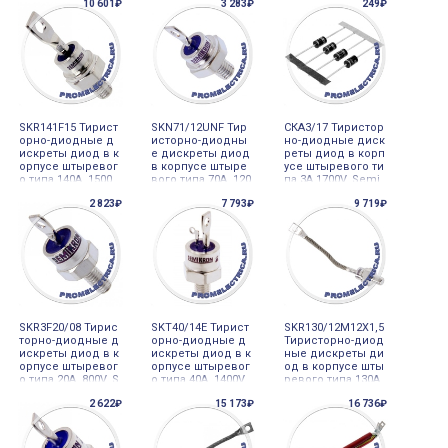
10 601₽
3 283₽
249₽
SKR141F15 Тирист
SKN71/12UNF Тир
СКА3/17 Тиристор
орно-диодные д
исторно-диодны
но-диодные диск
искреты диод в к
е дискреты диод
реты диод в корп
орпусе штыревог
в корпусе штыре
усе штыревого ти
о типа 140A 1500
вого типа 70A 120
па 3A 1700V, Semi
V, Semicron
0V, Semicron
cron
2 823₽
7 793₽
9 719₽
SKR3F20/08 Тирис
SKT40/14E Тирист
SKR130/12M12X1,5
торно-диодные д
орно-диодные д
Тиристорно-диод
искреты диод в к
искреты диод в к
ные дискреты ди
орпусе штыревог
орпусе штыревог
од в корпусе шты
о типа 20A 800V, S
о типа 40A 1400V,
ревого типа 130A
emicron
Semicron
1200V, Semicron
2 622₽
15 173₽
16 736₽