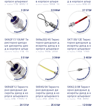
орпусе штыревог
в корпусе штыре
д в корпусе штыр
о типа 17A 800V, S
вого типа 390A 16
евого типа 80A 60
emicron
00V, Semicron
0V, Semicron
3 201₽
32 086₽
37 272₽
SKN2F17/10UNF Ти
SKNa202/45 Тирис
SKT130/12E Тирис
ристорно-диодн
торно-диодные д
торно-диодные д
ые дискреты дио
искреты диод в к
искреты диод в к
д в корпусе штыр
орпусе штыревог
орпусе штыревог
евого типа 17A 10
о типа 200A 4500
о типа 130A 1200
00V, Semicron
V, Semicron
V, Semicron
5 516₽
3 384₽
3 403₽
SKR60F12 Тиристо
SKR45/04 Тиристо
SKN2,5/08 Тирист
рно-диодные ди
рно-диодные ди
орно-диодные д
скреты диод в ко
скреты диод в ко
искреты диод в к
рпусе штыревого
рпусе штыревого
орпусе штыревог
типа 60A 1200V, S
типа 45A 400V, Se
о типа 25A 800V,
emicron
micron
Semicron
24 131₽
25 616₽
12 044₽