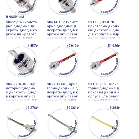
В НАЛИЧИИ
SKN26/16 Тиристо
SKR141F12 Тирист
SKT160/08DUNF Т
рно-диодные ди
орно-диодные д
иристорно-диодн
скреты диод в ко
искреты диод в к
ые дискреты дио
рпусе штыревого
орпусе штыревог
д в корпусе штыр
типа 25A 1600V, S
о типа 140A 1200
евого типа 160A 8
emicron
V, Semicron
00V, Semicron
4 457₽
47 010₽
51 026₽
SKR96/04UNF Тир
SKT250/14E Тирис
SKT300/16E Тирис
исторно-диодны
торно-диодные д
торно-диодные д
е дискреты диод
искреты диод в к
искреты диод в к
в корпусе штыре
орпусе штыревог
орпусе штыревог
вого типа 96A 400
о типа 250A 1400
о типа 300A 1600V,
V, Semicron
V, Semicron
Semicron
19 276₽
30 361₽
3 384₽