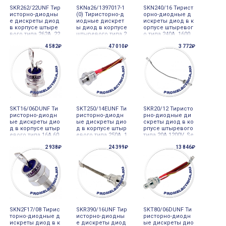
SKR262/22UNF Тир
SKNa26/1397017-1
SKN240/16 Тирист
исторно-диодны
(0) Тиристорно-д
орно-диодные д
е дискреты диод
иодные дискрет
искреты диод в к
в корпусе штыре
ы диод в корпусе
орпусе штыревог
вого типа 262A 22
штыревого типа 2
о типа 240A 1600
00V, Semicron
6A 1300V, Semicro
V, Semicron
4 582₽
47 010₽
3 772₽
n
SKT16/06DUNF Ти
SKT250/14EUNF Ти
SKR20/12 Тиристо
ристорно-диодн
ристорно-диодн
рно-диодные ди
ые дискреты дио
ые дискреты дио
скреты диод в ко
д в корпусе штыр
д в корпусе штыр
рпусе штыревого
евого типа 16A 60
евого типа 250A 1
типа 20A 1200V, Se
0V, Semicron
400V, Semicron
micron
2 938₽
24 399₽
13 846₽
SKN2F17/08 Тирис
SKR390/16UNF Тир
SKT80/06DUNF Ти
торно-диодные д
исторно-диодны
ристорно-диодн
искреты диод в к
е дискреты диод
ые дискреты дио