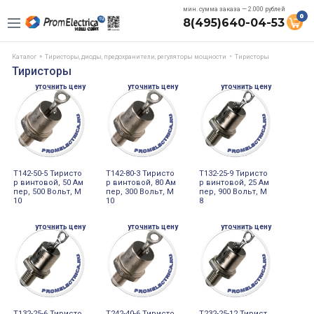
мин. сумма заказа — 2.000 рублей
0
8(495)640-04-53
Каталог
Тиристоры, диоды, предохранители, регуляторы мощности
Тиристоры
Тиристоры
уточнить цену
уточнить цену
уточнить цену
Т142-50-5 Тиристо
Т142-80-3 Тиристо
Т132-25-9 Тиристо
р винтовой, 50 Ам
р винтовой, 80 Ам
р винтовой, 25 Ам
пер, 500 Вольт, М
пер, 300 Вольт, М
пер, 900 Вольт, М
10
10
8
уточнить цену
уточнить цену
уточнить цену
Т132-25-6 Тиристо
Т242-40-6 Тиристо
Т232-25-12 Тирист