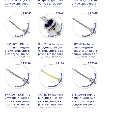
искреты диод в к
искреты диод в к
скреты диод в ко
орпусе штыревог
орпусе штыревог
рпусе штыревого
о типа 100A 1200
о типа 250A 1600V,
типа 25A 400V, Se
V, Semicron
Semicron
micron
10 826₽
4 457₽
34 713₽
SKR130/16UNF Тир
SKR96/04 Тиристо
SKR320/16 Тирист
исторно-диодны
рно-диодные ди
орно-диодные д
е дискреты диод
скреты диод в ко
искреты диод в к
в корпусе штыре
рпусе штыревого
орпусе штыревог
вого типа 130A 16
типа 96A 400V, Se
о типа 320A 1600
00V, Semicron
micron
V, Semicron
34 713₽
4 917₽
27 730₽
SKR320/16UNF Тир
SKR45/16 Тиристо
SKN320/08 Тирист
исторно-диодны
рно-диодные ди
орно-диодные д
е дискреты диод
скреты диод в ко
искреты диод в к
в корпусе штыре
рпусе штыревого
орпусе штыревог
вого типа 320A 16
типа 45A 1600V, S
о типа 320A 800V,
00V, Semicron
emicron
Semicron