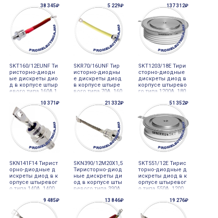
V, Semicron
V, Semicron
200V, Semicron
38 345₽
5 229₽
137 312₽
SKT160/12EUNF Ти
SKR70/16UNF Тир
SKT1203/18E Тири
ристорно-диодн
исторно-диодны
сторно-диодные
ые дискреты дио
е дискреты диод
дискреты диод в
д в корпусе штыр
в корпусе штыре
корпусе штырево
евого типа 160A 1
вого типа 70A 160
го типа 1200A 180
200V, Semicron
0V, Semicron
0V, Semicron
10 371₽
21 332₽
51 352₽
SKN141F14 Тирист
SKN390/12M20X1,5
SKT551/12E Тирис
орно-диодные д
Тиристорно-диод
торно-диодные д
искреты диод в к
ные дискреты ди
искреты диод в к
орпусе штыревог
од в корпусе шты
орпусе штыревог
о типа 140A 1400
ревого типа 390A
о типа 550A 1200
V, Semicron
1200V, Semicron
V, Semicron
9 485₽
13 846₽
19 276₽