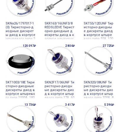
SKNa26/1797017-1
SKR163/16UNF3/8
SKT55/12EUNF Тир
(0) Тиристорно-д
REDSLEEVE Тирист
исторно-диодны
иодные дискрет
орно-диодные д
е дискреты диод
ы диод в корпусе
искреты диод в к
в корпусе штыре
штыревого типа 2
орпусе штыревог
вого типа 55A 120
6A , Semicron
о типа 163A 1600V,
0V, Semicron
120 097₽
2 804₽
27 725₽
Semicron
SKT1003/18E Тири
SKN2F17/06UNF Ти
SKN320/08UNF Ти
сторно-диодные
ристорно-диодн
ристорно-диодн
дискреты диод в
ые дискреты дио
ые дискреты дио
корпусе штырево
д в корпусе штыр
д в корпусе штыр
го типа 1000A 180
евого типа 17A 60
евого типа 320A 8
0V, Semicron
0V, Semicron
00V, Semicron
13 736₽
3 417₽
5 396₽