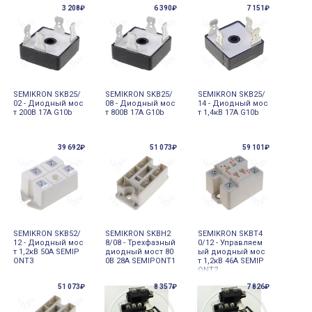
3 208₽
6 390₽
7 151₽
SEMIKRON SKB25/
SEMIKRON SKB25/
SEMIKRON SKB25/
02 - Диодный мос
08 - Диодный мос
14 - Диодный мос
т 200В 17А G10b
т 800В 17А G10b
т 1,4кВ 17А G10b
39 692₽
51 073₽
59 101₽
SEMIKRON SKB52/
SEMIKRON SKBH2
SEMIKRON SKBT4
12 - Диодный мос
8/08 - Трехфазный
0/12 - Управляем
т 1,2кВ 50А SEMIP
диодный мост 80
ый диодный мос
ONT3
0В 28А SEMIPONT1
т 1,2кВ 46А SEMIP
ONT2
51 073₽
8 357₽
7 826₽