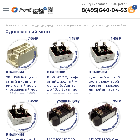
мин. сумма заказа — 2.000 рублей
0
8(495)640-04-53
Каталог
Тиристоры, диоды, предохранители, регуляторы мощности
Однофазный мост
Однофазный мост
7 064₽
1 459₽
1 459₽
В НАЛИЧИИ
В НАЛИЧИИ
В НАЛИЧИИ
SKCH28/16 Одноф
KBPC5012 Однофа
Диодный мост 12
азный диодно-ти
зный диодный м
вольт: ключевой
ристорный мост,
ост до 50 Ампер
элемент низково
управляемый мос
до 1000 Вольт мо
льтной аппаратур
т, 28 Ампер, 1600
ст выпрямительн
ы
Вольт, Semikron
ый KBPC5010
1 459₽
уточнить цену
5 959₽
В НАЛИЧИИ
Диодный мост 1
MDQ100-1800V Од
MDQ75-1800V Одн