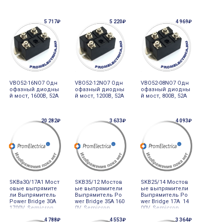
5 717₽
5 220₽
4 969₽
VBO52-16NO7 Одн
VBO52-12NO7 Одн
VBO52-08NO7 Одн
офазный диодны
офазный диодны
офазный диодны
й мост, 1600В, 52А
й мост, 1200В, 52А
й мост, 800В, 52А
20 282₽
3 633₽
4 093₽
SKBa30/17A1 Мост
SKB35/12 Мостов
SKB25/14 Мостов
овые выпрямите
ые выпрямители
ые выпрямители
ли Выпрямитель
Выпрямитель Po
Выпрямитель Po
Power Bridge 30A
wer Bridge 35A 160
wer Bridge 17A 14
1700V, Semicron
0V, Semicron
00V, Semicron
4 788₽
4 553₽
3 364₽