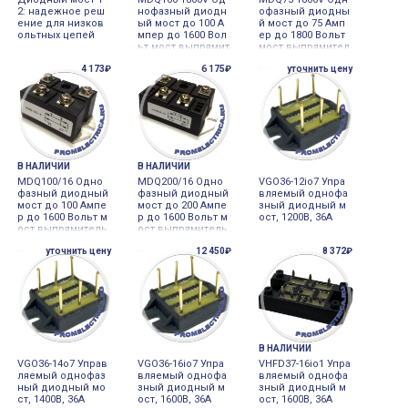
2: надежное реш
нофазный диодн
офазный диодны
ение для низков
ый мост до 100 А
й мост до 75 Амп
ольтных цепей
мпер до 1600 Вол
ер до 1800 Вольт
ьт мост выпрямит
мост выпрямител
ельный MDQ100A
ьный
4 173₽
6 175₽
уточнить цену
1800
В НАЛИЧИИ
В НАЛИЧИИ
MDQ100/16 Одно
MDQ200/16 Одно
VGO36-12io7 Упра
фазный диодный
фазный диодный
вляемый однофа
мост до 100 Ампе
мост до 200 Ампе
зный диодный м
р до 1600 Вольт м
р до 1600 Вольт м
ост, 1200В, 36А
ост выпрямитель
ост выпрямитель
ный MDQ100A1600
ный MDQ200A1600
уточнить цену
12 450₽
8 372₽
В НАЛИЧИИ
VGO36-14o7 Управ
VGO36-16io7 Упра
VHFD37-16io1 Упра
ляемый однофаз
вляемый однофа
вляемый однофа
ный диодный мо
зный диодный м
зный диодный м
ст, 1400В, 36А
ост, 1600В, 36А
ост, 1600В, 36А