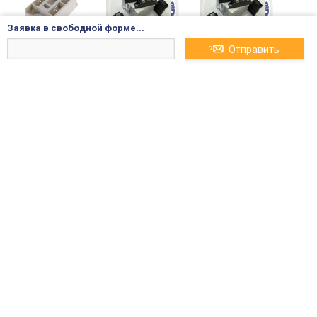
Заявка в свободной форме...
Отправить
SEMIKRON SKBZ2
VBO50-18NO7 Одн
VBO50-16NO7 Одн
8/12 - Управляем
офазный диодны
офазный диодны
ый диодный мос
й мост, 1800В, 50А
й мост, 1600В, 50А
т 1,2кВ 28А SEMIP
ONT1
7 145₽
6 805₽
3 264₽
VBO50-12NO7 Одн
VBO50-08NO7 Одн
VBO40-16NO6 Одн
офазный диодны
офазный диодны
офазный диодны
й мост, 1200В, 50А
й мост, 800В, 50А
й мост, 1600В, 40А
2 980₽
2 837₽
1 161₽