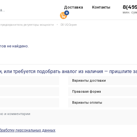
8(49
Доставка
Контакты
мин. сум
0
, предохранители, регуляторы мощности
D0 UQ Серия
ов не найдено.
и, или требуется подобрать аналог из наличия — пришлите з
бработку персональных данных