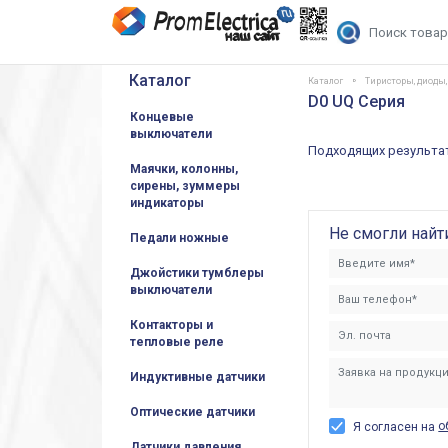
Каталог
Каталог
Тиристоры, диоды
D0 UQ Серия
Концевые
выключатели
Подходящих результат
Маячки, колонны,
сирены, зуммеры
индикаторы
Не смогли найт
Педали ножные
Джойстики тумблеры
выключатели
Контакторы и
тепловые реле
Индуктивные датчики
Оптические датчики
о
Я согласен на
Датчики давления