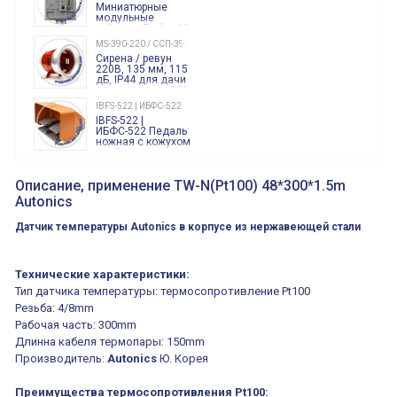
Миниатюрные
модульные
таймеры Finder, 12-
240 Вольт AC/DC
MS-390-220 / ССП-390 220В
Finder
Сирена / ревун
86.00.0.240.0000
220В, 135 мм, 115
дБ, IP44 для дачи
производства 220
Вольт звук ситены
IBFS-522 | ИБФС-522
"пожарная
IBFS-522 |
тревога"
ИБФС-522 Педаль
ножная с кожухом
двойная,
контактная группа
XVR13M05L
2х(1НО+1НЗ)
XVR13M05L
Описание, применение TW-N(Pt100) 48*300*1.5m
15Ампер 250В
Маячок
Autonics
вращающийся
оранжевый
230VAC 130мм
Датчик температуры Autonics в корпусе из нержавеющей стали
ВКН8108
ВКН8108
Концевой
выключатель /
Технические характеристики:
выключатель
путевой,
Тип датчика температуры: термосопротивление Pt100
800202300000С | 80 02 0 230 0000 С
алюминиевый
800202300000С
Резьба: 4/8mm
регулируемый
многофункциональные
ролик
Рабочая часть: 300mm
реле времени
0.1cек.-10 дней, 10
Длинна кабеля термопары: 150mm
функций/режимов
Производитель:
Autonics
Ю. Корея
Преимущества термосопротивления Pt100: