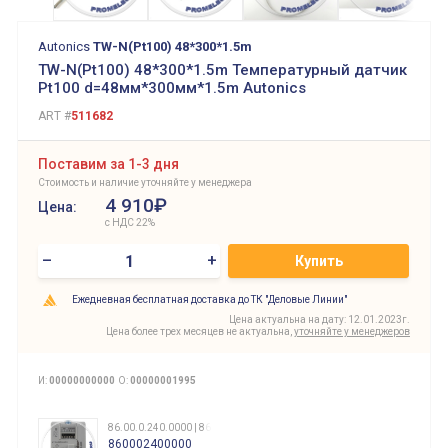
Autonics
TW-N(Pt100) 48*300*1.5m
TW-N(Pt100) 48*300*1.5m Температурный датчик
Pt100 d=48мм*300мм*1.5m Autonics
ART #
511682
Поставим за 1-3 дня
Стоимость и наличие уточняйте у менеджера
4 910₽
Цена:
с НДС 22%
–
+
Купить
Ежедневная бесплатная доставка до ТК "Деловые Линии"
Цена актуальна на дату: 12.01.2023г.
Цена более трех месяцев не актуальна,
уточняйте у менеджеров
И:
00000000000
О:
00000001995
86.00.0.240.0000 | 860002400000
860002400000