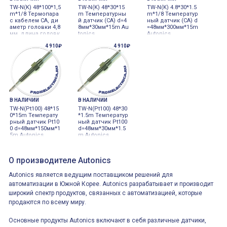
TW-N(K) 48*100*1,5
TW-N(K) 48*30*15
TW-N(K) 4.8*30*1.5
m*1/8 Термопара
m Температурны
m*1/8 Температур
с кабелем CA, ди
й датчик (СА) d=4
ный датчик (СА) d
аметр головки 4,8
8мм*30мм*15m Au
=48мм*300мм*15m
мм, длина головк
tonics
Autonics
и 100мм, длина ка
4 910₽
4 910₽
беля 1,5м
В НАЛИЧИИ
В НАЛИЧИИ
TW-N(Pt100) 48*15
TW-N(Pt100) 48*30
0*15m Температу
*1.5m Температур
рный датчик Pt10
ный датчик Pt100
0 d=48мм*150мм*1
d=48мм*30мм*1.5
5m Autonics
m Autonics
О производителе Autonics
Autonics является ведущим поставщиком решений для
автоматизации в Южной Корее. Autonics разрабатывает и производит
широкий спектр продуктов, связанных с автоматизацией, которые
продаются по всему миру.
Основные продукты Autonics включают в себя различные датчики,