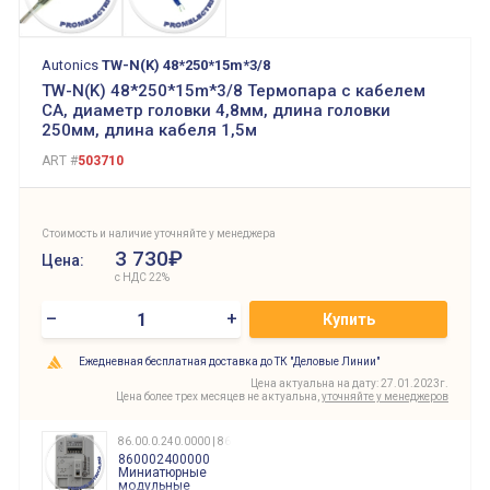
Autonics
TW-N(K) 48*250*15m*3/8
TW-N(K) 48*250*15m*3/8 Термопара с кабелем
CA, диаметр головки 4,8мм, длина головки
250мм, длина кабеля 1,5м
ART #
503710
Стоимость и наличие уточняйте у менеджера
3 730₽
Цена:
с НДС 22%
–
+
Купить
Ежедневная бесплатная доставка до ТК "Деловые Линии"
Цена актуальна на дату: 27.01.2023г.
Цена более трех месяцев не актуальна,
уточняйте у менеджеров
86.00.0.240.0000 | 860002400000
860002400000
Миниатюрные
модульные