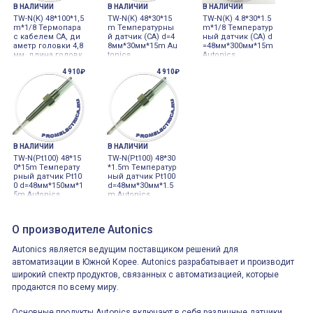
В НАЛИЧИИ
В НАЛИЧИИ
В НАЛИЧИИ
TW-N(K) 48*100*1,5
TW-N(K) 48*30*15
TW-N(K) 4.8*30*1.5
m*1/8 Термопара
m Температурны
m*1/8 Температур
с кабелем CA, ди
й датчик (СА) d=4
ный датчик (СА) d
аметр головки 4,8
8мм*30мм*15m Au
=48мм*300мм*15m
мм, длина головк
tonics
Autonics
и 100мм, длина ка
4 910₽
4 910₽
беля 1,5м
В НАЛИЧИИ
В НАЛИЧИИ
TW-N(Pt100) 48*15
TW-N(Pt100) 48*30
0*15m Температу
*1.5m Температур
рный датчик Pt10
ный датчик Pt100
0 d=48мм*150мм*1
d=48мм*30мм*1.5
5m Autonics
m Autonics
О производителе Autonics
Autonics является ведущим поставщиком решений для
автоматизации в Южной Корее. Autonics разрабатывает и производит
широкий спектр продуктов, связанных с автоматизацией, которые
продаются по всему миру.
Основные продукты Autonics включают в себя различные датчики,