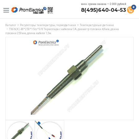
мин. сумма заказа — 2.000 рублей
0
8(495)640-04-53
Каталог
Регуляторы температуры, термодатчики
Температурные датчики
TW-N(K) 48*250*15m*3/8 Термопара с кабелем CA, диаметр головки 4,8мм, длина
головки 250мм, длина кабеля 1,5м