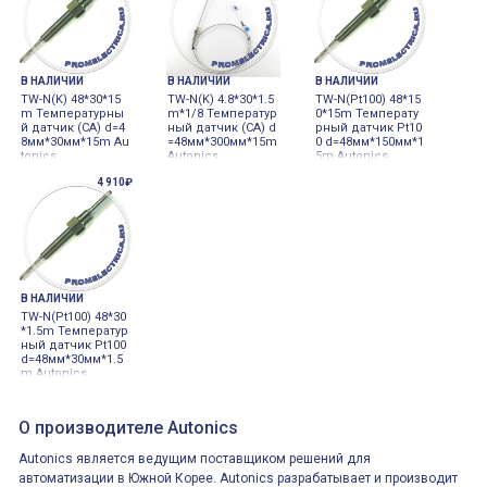
В НАЛИЧИИ
В НАЛИЧИИ
В НАЛИЧИИ
TW-N(K) 48*30*15
TW-N(K) 4.8*30*1.5
TW-N(Pt100) 48*15
m Температурны
m*1/8 Температур
0*15m Температу
й датчик (СА) d=4
ный датчик (СА) d
рный датчик Pt10
8мм*30мм*15m Au
=48мм*300мм*15m
0 d=48мм*150мм*1
tonics
Autonics
5m Autonics
4 910₽
В НАЛИЧИИ
TW-N(Pt100) 48*30
*1.5m Температур
ный датчик Pt100
d=48мм*30мм*1.5
m Autonics
О производителе Autonics
Autonics является ведущим поставщиком решений для
автоматизации в Южной Корее. Autonics разрабатывает и производит