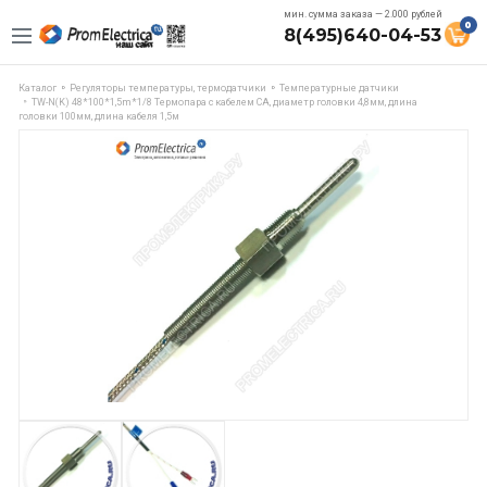
мин. сумма заказа — 2.000 рублей
0
8(495)640-04-53
Каталог
Регуляторы температуры, термодатчики
Температурные датчики
TW-N(K) 48*100*1,5m*1/8 Термопара с кабелем CA, диаметр головки 4,8мм, длина
головки 100мм, длина кабеля 1,5м