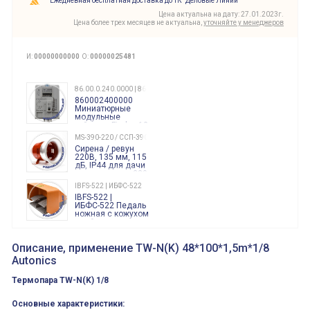
Ежедневная бесплатная доставка до ТК "Деловые Линии"
Цена актуальна на дату: 27.01.2023г.
Цена более трех месяцев не актуальна,
уточняйте у менеджеров
И:
00000000000
О:
00000025481
86.00.0.240.0000 | 860002400000
860002400000
Миниатюрные
модульные
таймеры Finder, 12-
240 Вольт AC/DC
MS-390-220 / ССП-390 220В
Finder
Сирена / ревун
86.00.0.240.0000
220В, 135 мм, 115
дБ, IP44 для дачи
производства 220
Вольт звук ситены
IBFS-522 | ИБФС-522
"пожарная
IBFS-522 |
тревога"
ИБФС-522 Педаль
ножная с кожухом
двойная,
контактная группа
XVR13M05L
2х(1НО+1НЗ)
XVR13M05L
Описание, применение TW-N(K) 48*100*1,5m*1/8
15Ампер 250В
Маячок
Autonics
вращающийся
оранжевый
230VAC 130мм
Термопара TW-N(K) 1/8
ВКН8108
ВКН8108
Концевой
Основные характеристики: