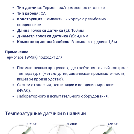
выключатель /
выключатель
Тип датчика:
путевой,
Термопара/термосопротивление
800202300000С | 80 02 0 230 0000 С
алюминиевый
Тип кабеля
:
CA
800202300000С
регулируемый
многофункциональные
ролик
Конструкция:
Компактный корпус с резьбовым
реле времени
соединением
0.1cек.-10 дней, 10
функций/режимов
Длина головки датчика (L):
100 мм
Диаметр головки датчика (Ø):
4,8 мм
Компенсационный кабель:
В комплекте, длина 1,5 м
Применение:
Термопара TW-N(K) подходит для:
Промышленных процессов, где требуется точный контроль
температуры (металлургия, химическая промышленность,
пищевое производство).
Систем отопления, вентиляции и кондиционирования
(HVAC).
Лабораторного и испытательного оборудования.
Температурные датчики в наличии
3 730₽
3 730₽
4 910₽