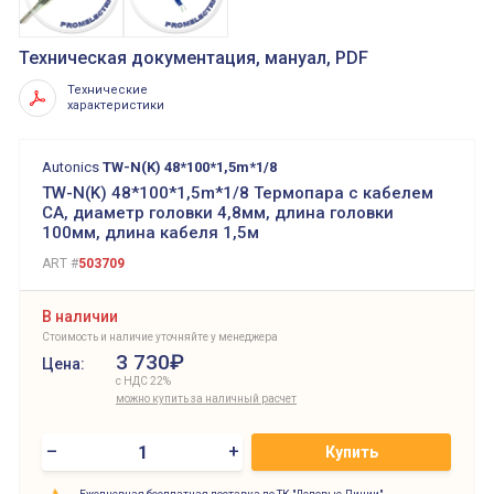
Техническая документация, мануал, PDF
Технические
характеристики
Autonics
TW-N(K) 48*100*1,5m*1/8
TW-N(K) 48*100*1,5m*1/8 Термопара с кабелем
CA, диаметр головки 4,8мм, длина головки
100мм, длина кабеля 1,5м
ART #
503709
В наличии
Стоимость и наличие уточняйте у менеджера
3 730₽
Цена:
с НДС 22%
можно купить за наличный расчет
–
+
Купить