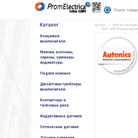
Каталог
Каталог
Реле контроля фаз
TK4L-14RR Температурный к
Концевые
выключатели
Маячки, колонны,
сирены, зуммеры
индикаторы
Педали ножные
Джойстики тумблеры
выключатели
Контакторы и
тепловые реле
Индуктивные датчики
Оптические датчики
Датчики давления