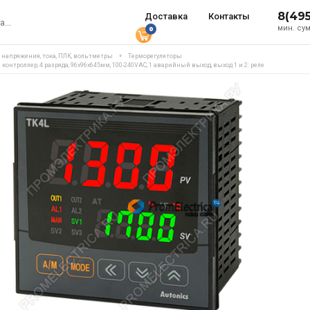
8(49
Доставка
Контакты
мин. сум
0
, напряжения, тока, ПЛК, вольтметры
Терморегуляторы
онтроллер, 4 разряда, 96х96х645мм, 100-240VAC, 1 аварийный выход, выход 1 и 2: реле