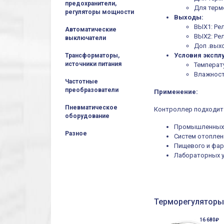
предохранители,
Для терм
регуляторы мощности
Выходы:
ВЫХ1: Ре
Автоматические
ВЫХ2: Ре
выключатели
Доп .вых
Условия экспл
Трансформаторы,
источники питания
Температу
Влажност
Частотные
преобразователи
Применение:
Пневматическое
Контроллер подходит
оборудование
Промышленных 
Разное
Систем отоплен
Пищевого и фар
Лабораторных у
Терморегуляторы
16 680₽