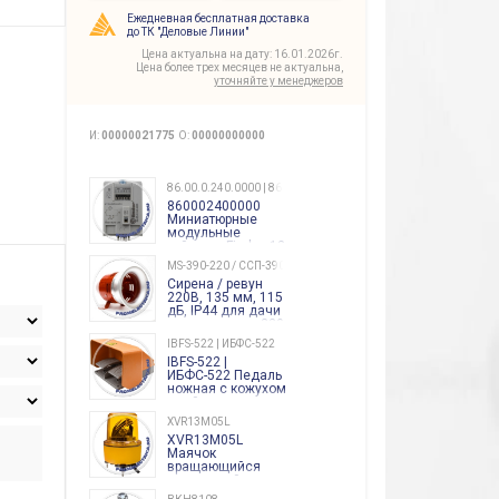
Ежедневная бесплатная доставка
до ТК "Деловые Линии"
Цена актуальна на дату: 16.01.2026г.
Цена более трех месяцев не актуальна,
уточняйте у менеджеров
И:
00000021775
О:
00000000000
86.00.0.240.0000 | 860002400000
860002400000
Миниатюрные
модульные
таймеры Finder, 12-
240 Вольт AC/DC
MS-390-220 / ССП-390 220В
Finder
Сирена / ревун
86.00.0.240.0000
220В, 135 мм, 115
дБ, IP44 для дачи
производства 220
Вольт звук ситены
IBFS-522 | ИБФС-522
"пожарная
IBFS-522 |
тревога"
ИБФС-522 Педаль
ножная с кожухом
двойная,
контактная группа
XVR13M05L
2х(1НО+1НЗ)
XVR13M05L
15Ампер 250В
Маячок
вращающийся
оранжевый
230VAC 130мм