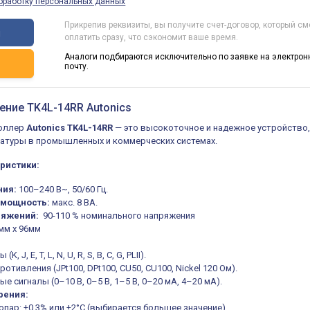
бработку персональных данных
Прикрепив реквизиты, вы получите счет-договор, который с
ы
оплатить сразу, что сэкономит ваше время.
Аналоги подбираются исключительно по заявке на электрон
ь
почту.
ение TK4L-14RR Autonics
оллер
Autonics TK4L-14RR
— это высокоточное и надежное устройство
ратуры в промышленных и коммерческих системах.
ристики:
ния:
100–240 В~, 50/60 Гц.
 мощность:
макс. 8 ВА.
ряжений
:
90-110 % номинального напряжения
6мм х 96мм
K, J, E, T, L, N, U, R, S, B, C, G, PLII).
отивления (JPt100, DPt100, CU50, CU100, Nickel 120 Ом).
е сигналы (0–10 В, 0–5 В, 1–5 В, 0–20 мА, 4–20 мА).
рения:
пар: ±0,3% или ±2°C (выбирается большее значение).