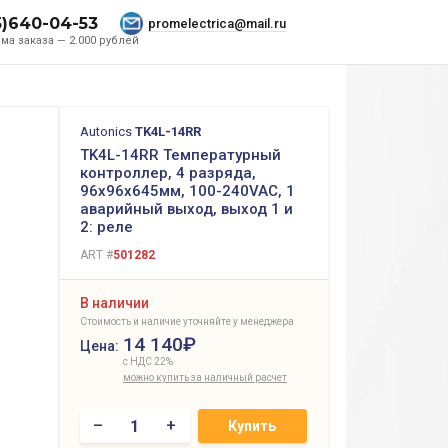
5)640-04-53
promelectrica@mail.ru
ма заказа — 2.000 рублей
Autonics
TK4L-14RR
TK4L-14RR Температурный
контроллер, 4 разряда,
96х96х645мм, 100-240VAC, 1
аварийный выход, выход 1 и
2: реле
ART #
501282
В наличии
Стоимость и наличие уточняйте у менеджера
14 140₽
Цена:
с НДС 22%
можно купить за наличный расчет
–
+
Купить