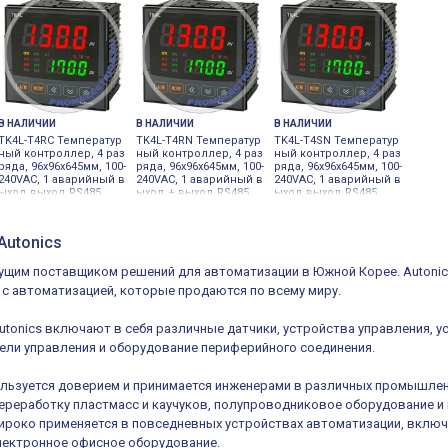
В НАЛИЧИИ
В НАЛИЧИИ
В НАЛИЧИИ
TK4L-T4RC Температур
TK4L-T4RN Температур
TK4L-T4SN Температур
ный контроллер, 4 раз
ный контроллер, 4 раз
ный контроллер, 4 раз
ряда, 96х96х645мм, 100-
ряда, 96х96х645мм, 100-
ряда, 96х96х645мм, 100-
240VAC, 1 аварийный в
240VAC, 1 аварийный в
240VAC, 1 аварийный в
ыход выход RS485
ыход + выход RS485
ыход выход RS485
Autonics
дущим поставщиком решений для автоматизации в Южной Корее. Autoni
 с автоматизацией, которые продаются по всему миру.
tonics включают в себя различные датчики, устройства управления, 
ели управления и оборудование периферийного соединения.
ользуется доверием и принимается инженерами в различных промышлен
переработку пластмасс и каучуков, полупроводниковое оборудование
широко применяется в повседневных устройствах автоматизации, включ
лектронное офисное оборудование.