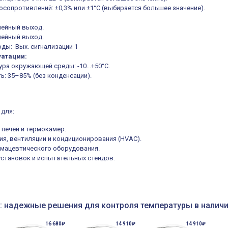
осопротивлений: ±0,3% или ±1°C (выбирается большее значение).
лейный выход.
лейный выход.
оды: Вых. сигнализации 1
уатации:
ра окружающей среды: -10...+50°C.
ь: 35–85% (без конденсации).
 для:
печей и термокамер.
ия, вентиляции и кондиционирования (HVAC).
мацевтического оборудования.
становок и испытательных стендов.
: надежные решения для контроля температуры в налич
16 680₽
14 910₽
14 910₽