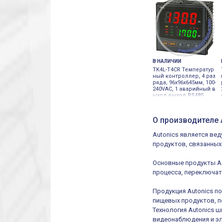
В НАЛИЧИИ
TK4L-T4CR Температур
ный контроллер, 4 раз
ряда, 96х96х645мм, 100-
240VAC, 1 аварийный в
ыход выход RS485
О производителе 
Autonics является ве
продуктов, связанных
Основные продукты Au
процесса, переключат
Продукция Autonics п
пищевых продуктов, 
Технология Autonics 
видеонаблюдения и э