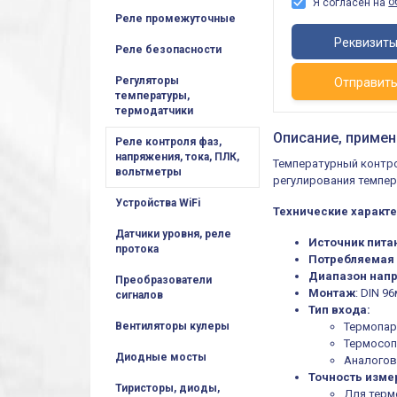
о
Я согласен на
Реле промежуточные
Реквизит
Реле безопасности
Регуляторы
Отправит
температуры,
термодатчики
Описание, примен
Реле контроля фаз,
напряжения, тока, ПЛК,
Температурный контр
вольтметры
регулирования темпе
Устройства WiFi
Технические характе
Датчики уровня, реле
Источник пита
протока
Потребляемая
Диапазон нап
Преобразователи
Монтаж
: DIN 9
сигналов
Тип входа:
Термопары (
Вентиляторы кулеры
Термосопр
Диодные мосты
Аналоговы
Точность изме
Тиристоры, диоды,
Для термо