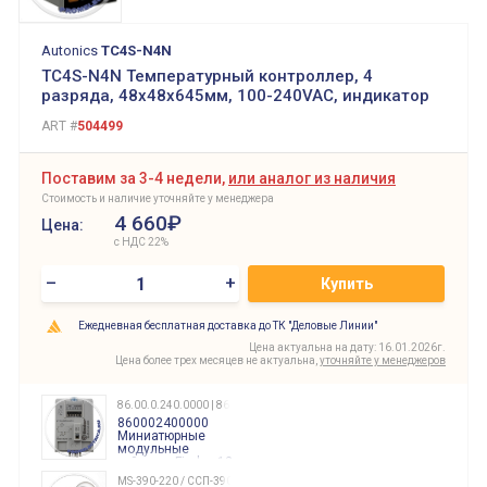
Autonics
TC4S-N4N
TC4S-N4N Температурный контроллер, 4
разряда, 48х48х645мм, 100-240VAC, индикатор
ART #
504499
Поставим за 3-4 недели,
или аналог из наличия
Стоимость и наличие уточняйте у менеджера
4 660₽
Цена:
с НДС 22%
–
+
Купить
Ежедневная бесплатная доставка до ТК "Деловые Линии"
Цена актуальна на дату: 16.01.2026г.
Цена более трех месяцев не актуальна,
уточняйте у менеджеров
86.00.0.240.0000 | 860002400000
860002400000
Миниатюрные
модульные
таймеры Finder, 12-
240 Вольт AC/DC
MS-390-220 / ССП-390 220В