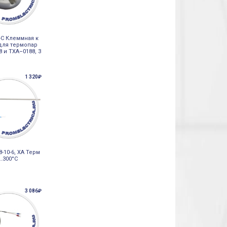
-С Клеммная к
для термопар
 и ТХА–0188, 3
1 320₽
8-10-6, ХА Терм
…300°С
3 086₽