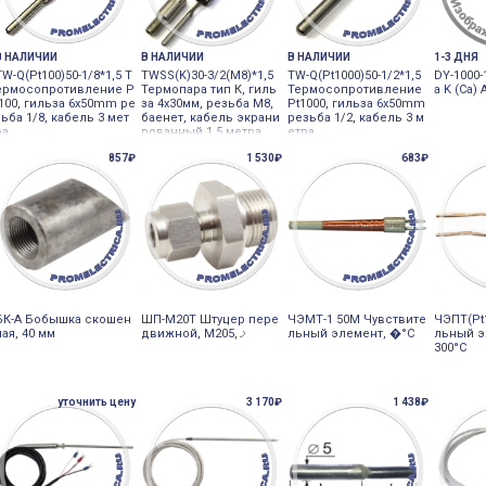
В НАЛИЧИИ
В НАЛИЧИИ
В НАЛИЧИИ
1-3 ДНЯ
TW-Q(Pt100)50-1/8*1,5 Т
TWSS(K)30-3/2(M8)*1,5
TW-Q(Pt1000)50-1/2*1,5
DY-1000
ермосопротивление P
Термопара тип К, гиль
Термосопротивление
а K (Ca) 
t100, гильза 6x50mm ре
за 4х30мм, резьба М8,
Pt1000, гильза 6x50mm
зьба 1/8, кабель 3 мет
баенет, кабель экрани
резьба 1/2, кабель 3 м
ра
рованный 1,5 метра
етра
857₽
1 530₽
683₽
БК-А Бобышка скошен
ШП-М20Т Штуцер пере
ЧЭМТ-1 50M Чувствите
ЧЭПТ(Pt
ная, 40 мм
движной, М20ࡧ,5
льный элемент, �°С
льный эл
300°C
уточнить цену
3 170₽
1 438₽