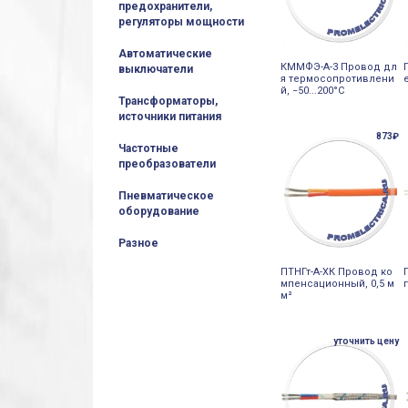
предохранители,
регуляторы мощности
Автоматические
КММФЭ-А-3 Провод дл
выключатели
я термосопротивлени
й, −50...200°С
Трансформаторы,
источники питания
873₽
Частотные
преобразователи
Пневматическое
оборудование
Разное
ПТНГт-А-ХК Провод ко
мпенсационный, 0,5 м
м²
уточнить цену