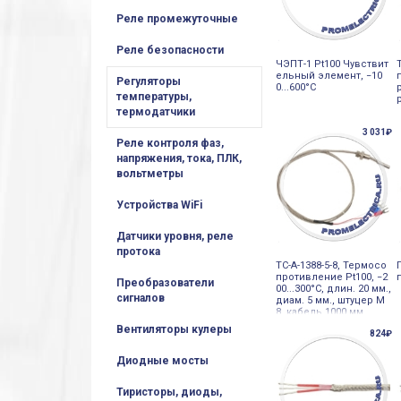
Реле промежуточные
Реле безопасности
ЧЭПТ-1 Pt100 Чувствит
ельный элемент, −10
Регуляторы
0...600°С
температуры,
термодатчики
3 031₽
Реле контроля фаз,
напряжения, тока, ПЛК,
вольтметры
Устройства WiFi
Датчики уровня, реле
протока
ТС-А-1388-5-8, Термосо
противление Pt100, −2
Преобразователи
00...300°С, длин. 20 мм.,
сигналов
диам. 5 мм., штуцер М
8, кабель 1000 мм
Вентиляторы кулеры
824₽
Диодные мосты
Тиристоры, диоды,