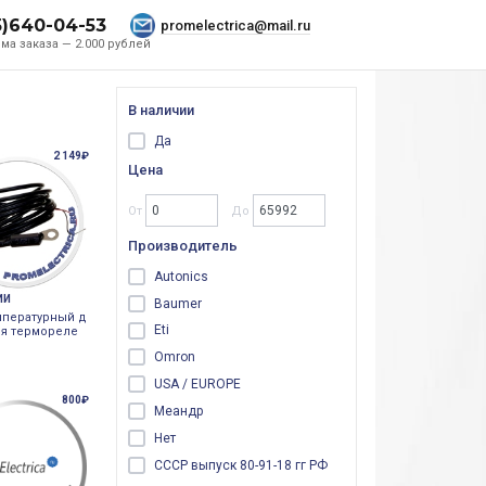
5)640-04-53
promelectrica@mail.ru
ма заказа — 2.000 рублей
В наличии
Да
2 149₽
Цена
От
До
Производитель
Autonics
ИИ
Baumer
мпературный д
Eti
ля термореле
Omron
USA / EUROPE
800₽
Меандр
Нет
СССР выпуск 80-91-18 гг РФ