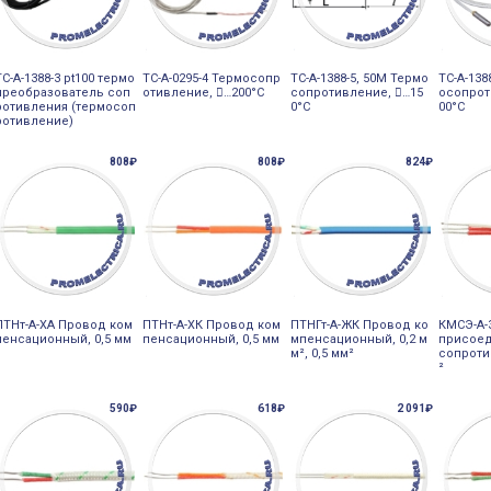
ТС-А-1388-3 pt100 термо
ТС-А-0295-4 Термосопр
ТС-А-1388-5, 50М Термо
ТС-А-138
преобразователь соп
отивление, 󔼺…200°С
сопротивление, 󔼺…15
осопрот
ротивления (термосоп
0°С
00°С
ротивление)
808₽
808₽
824₽
ПТНт-А-ХА Провод ком
ПТНт-А-ХК Провод ком
ПТНГт-А-ЖК Провод ко
КМСЭ-А-
пенсационный, 0,5 мм
пенсационный, 0,5 мм
мпенсационный, 0,2 м
присоед
м², 0,5 мм²
сопроти
²
590₽
618₽
2 091₽