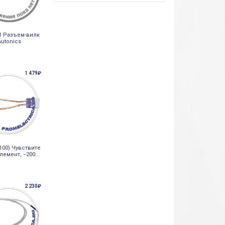
-1 Разъем-вилк
Autonics
1 479₽
100) Чувствите
емент, −200...
2 230₽