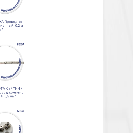
-ХА Провод ко
ионный, 0,2 м
м²
820₽
-ТМКн / ТНН /
овод компенс
й, 0,5 мм²
655₽