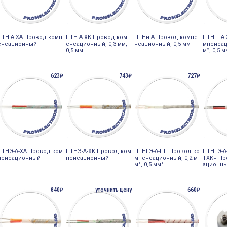
ПТН-А-ХА Провод комп
ПТН-А-ХК Провод комп
ПТНн-А Провод компе
ПТНГт-А
енсационный
енсационный, 0,3 мм,
нсационный, 0,5 мм
мпенсац
0,5 мм
м², 0,5 м
623₽
743₽
727₽
ПТНЭ-А-ХА Провод ком
ПТНЭ-А-ХК Провод ком
ПТНГЭ-А-ПП Провод ко
ПТНГЭ-А
пенсационный
пенсационный
мпенсационный, 0,2 м
ТХКн Пр
м², 0,5 мм²
ационны
840₽
уточнить цену
660₽