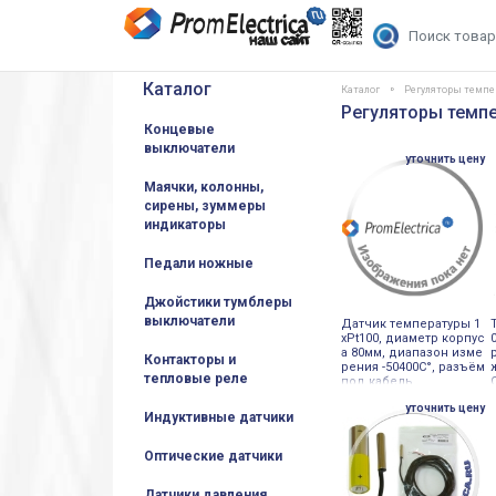
Каталог
Каталог
Регуляторы темпе
Регуляторы темп
Концевые
выключатели
уточнить цену
Маячки, колонны,
сирены, зуммеры
индикаторы
Педали ножные
Джойстики тумблеры
выключатели
Датчик температуры 1
хPt100, диаметр корпус
а 80мм, диапазон изме
Контакторы и
рения -50400С°, разъём
тепловые реле
под кабель
уточнить цену
Индуктивные датчики
Оптические датчики
Датчики давления