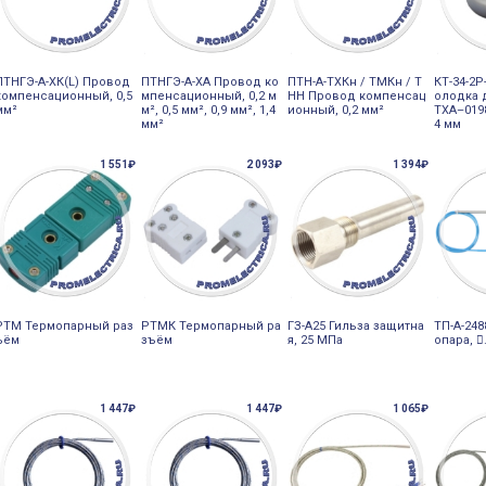
ПТНГЭ-A-ХК(L) Провод
ПТНГЭ-А-ХА Провод ко
ПТН-А-ТХКн / ТМКн / Т
КТ-34-2Р
компенсационный, 0,5
мпенсационный, 0,2 м
НН Провод компенсац
олодка 
мм²
м², 0,5 мм², 0,9 мм², 1,4
ионный, 0,2 мм²
ТХА–0198
мм²
4 мм
1 551₽
2 093₽
1 394₽
РТМ Термопарный раз
РТМК Термопарный ра
ГЗ-А25 Гильза защитна
ТП-А-248
ъём
зъём
я, 25 МПа
опара, 
1 447₽
1 447₽
1 065₽