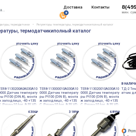
8(49
Доставка
Контакты
мин. сум
0
ратуры, термодатчики
Регуляторы температуры, термодатчикиполный каталог
ературы, термодатчикиполный каталог
уточнить цену
уточнить цену
уточнить цену
В НАЛИЧ
TER8-1130200A0A030A10
TER8-113000010A030A10
TER8-113020010A030A10
ТД-2 Те
0000 Датчик температу
0000 Датчик температу
0000 Датчик температу
атчик д
ры Pt100 (DIN A), монта
ры Pt100 (DIN B), монта
ры Pt100 (DIN B), монта
ж заподлицо, -40 +135
ж заподлицо, -40 +135
ж заподлицо, -40 +135
С, Pmax=10 bar, 8-35 VD
С, Pmax=10 bar, 8-35 VD
С, Pmax=10 bar, 8-35 VD
C, IP67/69K Baumer
C, IP67/69K Baumer
C, IP67/69K Baumer
4 306₽
3 189₽
6 899₽