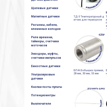
Щелевые датчики
Магнитные датчики
ТД-3 Температурный д
атчик для термореле
Разъемы, кабели,
клеммные колодки
620₽
Реле времени,
таймеры, счетчики
моточасов
Энкодеры, муфты,
счетчики импульсов
Емкостные датчики
БП-А Бобышка прямая,
28 мм, 30 мм, 55 мм
Ультразвуковые
датчики
Кнопки посты пульты
уточнить цену
Потенциометры
Выключатели