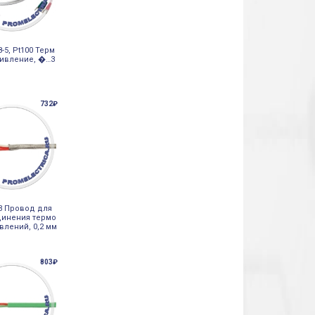
8-5, Pt100 Терм
ивление, �…3
732₽
3 Провод для
инения термо
влений, 0,2 мм
803₽