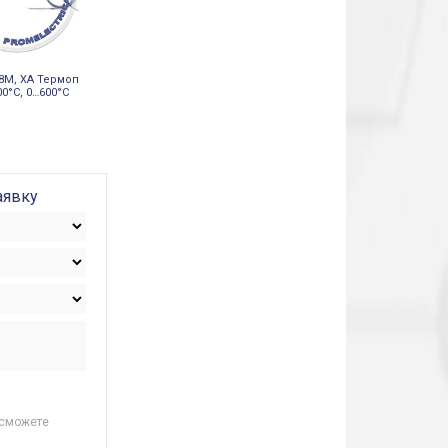
98М, ХА Термоп
00°С, 0…600°C
аявку
 сможете