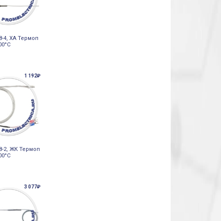
8-4, ХА Термоп
400°С
1 192₽
8-2, ЖК Термоп
400°С
3 077₽