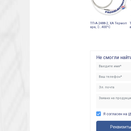
ТП-А-2488-2, ХА Термоп
ара, 󔼰…400°С
Не смогли найт
о
Я согласен на
Реквизит