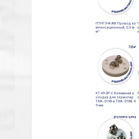
ПТНГЭ-А-ЖК Провод ко
мпенсационный, 0,5 м
м²
725₽
КТ-49-2Р-С Клеммная к
олодка для термопар
ТХА–0198 и ТХА–0188, 4
9 мм
уточнить цену