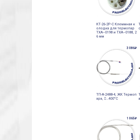
КТ-26-2Р-С Клеммная к
олодка для термопар
ТХА–0198 и ТХА–0188, 2
6 мм
3 086₽
ТП-А-2488-4, ЖК Термоп
ара, 󔼰…400°С
1 065₽