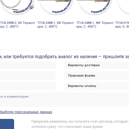
ТП-А-2488-2, ХК Термоп
ТП-А-2488-1, ХА Термоп
ТП-А-2488-1, ЖК Термоп
ТП-А-01
ара, 󔼰…400°С
ара, 󔼰…400°С
ара, 󔼰…400°С
ара, 0…3
и, или требуется подобрать аналог из наличия — пришлите з
бработку персональных данных
Прикрепив реквизиты, вы получите счет-договор, который
ы
оплатить сразу, что сэкономит ваше время.