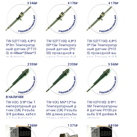
3 346₽
4 170₽
4 170₽
TW-S(PT100) 4,8*3
TW-S(PT100) 4,8*3
TW-S(PT100) 4,8*5
0*3m Температур
00*15м Температу
0*15м Температур
ный датчик (PT10
рный датчик (Pt1
ный датчик (Pt10
0) d=48мм*30мм*3
00) проводной в
0) проводной вы
m Autonics
ывод 2 точки d=4,
вод 2 точки d=4,8
8*300*15м Autonic
*50*15м Autonics
2 330₽
2 330₽
5 560₽
s
В НАЛИЧИИ
TW-V(K) 3/8*15м Т
TW-V(K) M6*12*1м
TW-V(Pt100) 3/8*1.
емпературный да
Температурный д
5M Температурны
тчик (СА) Резьба
атчик (СА) Резьба
й датчик Pt100 ре
3/8 дюйма, кабел
M6 длина резьбы
зьба 3/8 дюйма A
ь 1,5 м Autonics
12 мм, кабель 1 м
utonics
Autonics
7 360₽
1 371₽
6 810₽