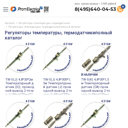
мин. сумма заказа — 2.000 рублей
0
8(495)640-04-53
Каталог
Регуляторы температуры, термодатчики
Регуляторы температуры, термодатчикиполный каталог
Регуляторы температуры, термодатчикиполный
каталог
4 310₽
4 310₽
4 310₽
В НАЛИЧИИ
TW-S(J) 4,8*30*2м
TW-S(J) 4,8*300*1,
TW-S(K) 4,8*30*1,5
Температурный д
5м Температурны
м Температурный
атчик (IC), провод
й датчик (J) пров
датчик (CA) пров
ной вывод 2 точк
одной вывод 2 то
одной вывод 2 то
и d=48мм*30мм*2
чки d=48мм*300м
чки d=48мм*30мм
m Autonics
м*15m Autonics
*15m Autonics
4 310₽
4 310₽
4 310₽