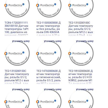
TCR6-17202011111
TE2-11505003000 Д
TE2-1310200100C
306100150 Датчик
атчик температур
Датчик температу
температуры 1хPt
ы без резьбы, ра
ры, резьба G1/2,
100, диапазон из
зъем DIN 43650-A
разъем М12 с вых
мерения -50400С°,
с выходом 4-20 м
одом 4-20мА, дли
разъём под кабе
А, длина 300мм
на 100мм
уточнить цену
уточнить цену
уточнить цену
ль М20, выход 4-2
0 мА
TE2-1310200150C
TE2-14702000600 Д
TE2-18102000600 Д
Датчик температу
атчик температур
атчик температур
ры, резьба G1/2,
ы гигиенический,
ы, резьба G1/4 DI
разъем М12 с вых
резьба G1/2, разъ
N3852, разъем М1
одом 4-20мА, дли
ем М12 с выходо
2 с выходом 4-20
на 150мм
м 4-20 мА, длина 6
мА, длина 60мм
уточнить цену
уточнить цену
уточнить цену
0мм