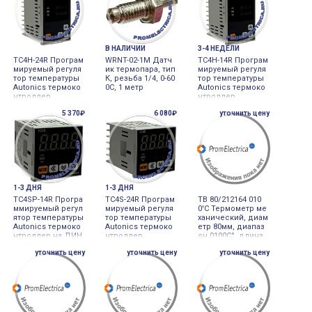
В НАЛИЧИИ
3-4 НЕДЕЛИ
TC4H-24R Програм
WRNT-02-1M Датч
TC4H-14R Програм
мируемый регуля
ик термопара, тип
мируемый регуля
тор температуры
К, резьба 1/4, 0-60
тор температуры
Autonics термоко
0С, 1 метр
Autonics термоко
нтроллер
нтроллер
5 370₽
6 080₽
уточнить цену
1-3 ДНЯ
1-3 ДНЯ
TC4SP-14R Програ
TC4S-24R Програм
TB 80/212164 010
ммируемый регул
мируемый регуля
0'C Термометр ме
ятор температуры
тор температуры
ханический, диам
Autonics термоко
Autonics термоко
етр 80мм, диапаз
нтроллер на ДИН
нтроллер
он 0100С°, длина
рейку
погружной части
уточнить цену
уточнить цену
уточнить цену
160мм