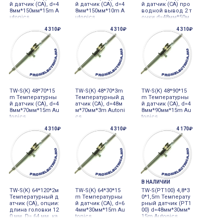
й датчик (СА), d=4
й датчик (СА), d=4
й датчик (CA) про
8мм*150мм*15m A
8мм*150мм*10m A
водной вывод 2 т
utonics
utonics
очки d=48мм*50м
м*15m Autonics
4 310₽
4 310₽
4 310₽
TW-S(K) 48*70*15
TW-S(K) 48*70*3m
TW-S(K) 48*90*15
m Температурны
Температурный д
m Температурны
й датчик (СА), d=4
атчик (СА), d=48м
й датчик (СА), d=4
8мм*70мм*15m Au
м*70мм*3m Autoni
8мм*90мм*15m Au
tonics
cs
tonics
4 310₽
4 310₽
4 170₽
В НАЛИЧИИ
TW-S(K) 64*120*2м
TW-S(K) 64*30*15
TW-S(PT100) 4,8*3
Температурный д
m Температурны
0*1,5m Температу
атчик (CA), опции:
й датчик (СА), d=6
рный датчик (PT1
длина головки 12
4мм*30мм*15m Au
00) d=48мм*30мм*
0 мм, D= 64 мм, ка
tonics
15m Autonics
бель 2 м Autonics