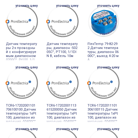
зъем М12, 4pin
уточнить цену
уточнить цену
уточнить цену
Датчик температу
Датчик температу
FlexTemp 79-82-29
ры 2-х проводны
ры, диапазон -502
2 Датчик темпера
й с конфигурируе
05С°, PT100, 1/1DI
туры, диапазон 06
мым диапазоном
N B, кабель 10м
00С°, выход 4-20 м
0200С°, Pt100, 1/1
А
DIN B, сальник
уточнить цену
уточнить цену
уточнить цену
TCR6-17202001101
TCR6-17202001113
TCR6-17202011101
706100100 Датчик
615200050 Датчик
306100115 Датчик
температуры 1хPt
температуры 1хPt
температуры 1хPt
100, диапазон из
100, диапазон из
100, диапазон из
мерения -50400С°,
мерения -50400С°,
мерения -50400С°,
разъём под кабе
разъём под кабе
разъём под кабе
уточнить цену
уточнить цену
уточнить цену
ль
ль М20, выход 4-2
ль М20, выход 4-2
0 мА
0 мА