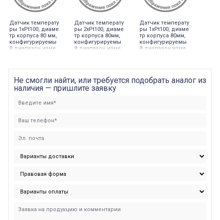
Датчик температу
Датчик температу
Датчик температу
ры 1хPt100, диаме
ры 2хPt100, диаме
ры 1хPt100, диаме
тр корпуса 80 мм,
тр корпуса 80мм,
тр корпуса 80мм,
конфигурируемы
конфигурируемы
конфигурируемы
й диапазон изме
й диапазон изме
й диапазон изме
рения (0100С°)
рения (0100С°)
рения (0 100С°)
Не смогли найти, или требуется подобрать аналог из
наличия — пришлите заявку