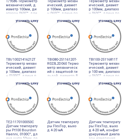
T/9586 Термометр
Термометр механ
Термометр механ
механический, д
ический, диамет
ический, диамет
иаметр 100мм, ди
р 100мм, диапазо
р 100мм, диапазо
апазон 060С°, дли
н 060С°, длина по
н 060С°, длина по
на погружной час
гружной части 39
гружной части 10
уточнить цену
уточнить цену
уточнить цену
ти 400мм, IP68
0мм
0мм
TBI/10021416212T
TBI080-25116120T-
TBI100-25116811T
Термометр механ
R023L2D060 Термо
Термометр механ
ический, диамет
метр механическ
ический, диамет
р 100мм, диапазо
ий с защитной ги
р 100 мм, диапазо
н 0100С°, длина п
льзой, диаметр 8
н 060С°, длина по
огружной части 1
0мм, диапазон 01
гружной части 60
уточнить цену
уточнить цену
уточнить цену
00мм
20С°, длина погру
0мм
жной части 60мм
TE2-1170100050C
Датчик температу
Датчик температу
Датчик температу
ры FlexTop, выхо
ры FlexTop, выхо
ры Pt100 Bourdon
д 4-20 мА
д 4-20 мА, конфиг
Haenni, 0100С°, дл
урируемый диапа
ина щупа 50мм, ра
зон измерения