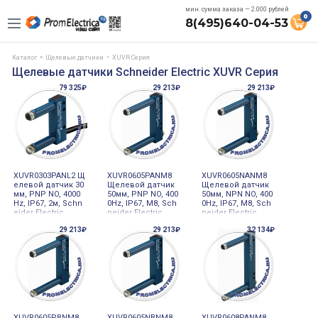
мин. сумма заказа — 2.000 рублей
0
8(495)640-04-53
Каталог
Щелевые датчики
XUVR Серия
Щелевые датчики Schneider Electric XUVR Серия
79 325₽
29 213₽
29 213₽
XUVR0303PANL2 Щ
XUVR0605PANM8
XUVR0605NANM8
елевой датчик 30
Щелевой датчик
Щелевой датчик
мм, PNP NO, 4000
50мм, PNP NO, 400
50мм, NPN NO, 400
Hz, IP67, 2м, Schn
0Hz, IP67, M8, Sch
0Hz, IP67, M8, Sch
eider Electric
neider Electric
neider Electric
29 213₽
29 213₽
32 134₽
XUVR0605PBNM8
XUVR0605NBNM8
XUVR0608PANM8