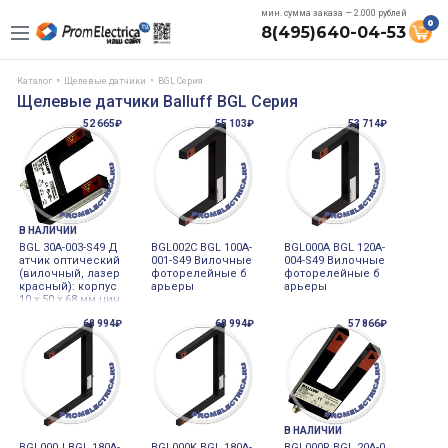
мин. сумма заказа — 2.000 рублей
0
8(495)640-04-53
Каталог
Щелевые датчики
BGL Серия
Щелевые датчики Balluff BGL Серия
52 665₽
55 103₽
53 714₽
В НАЛИЧИИ
BGL 30A-003-S49 Д
BGL002C BGL 100A-
BGL000A BGL 120A-
атчик оптический
001-S49 Вилочные
004-S49 Вилочные
(вилочный, лазер
фоторелейные б
фоторелейные б
красный): корпус
арьеры
арьеры
10 x 50 x 68 мм цин
к, рабочее поле 3
68 994₽
68 994₽
57 866₽
0мм, выход PNP
NO/NC, Uпит 12…2
4V DC, разъём M8
В НАЛИЧИИ
BGL000J BGL 180A-
BGL000K BGL 180A-
BGL000R BGL 20A-0