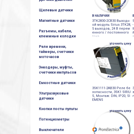
Щелевые датчики
В НАЛИЧИИ
Магнитные датчики
3TK2830-2CB30 Выходн
ой модуль Sirius 3TK28,
5 выходов, 24 В перем
Разъемы, кабели,
енного / постоянного
клеммные колодки
тока
уточнить цену
Реле времени,
таймеры, счетчики
моточасов
Энкодеры, муфты,
счетчики импульсов
Емкостные датчики
3SK1111-2AB30 Реле бе
зопасности, 3SK1 SIRIU
Ультразвуковые
S, Монтаж: DIN; IP20, SI
датчики
EMENS
Кнопки посты пульты
уточнить цену
Потенциометры
Выключатели