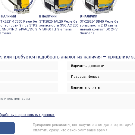
В НАЛИЧИИ
В НАЛИЧИИ
В НАЛИЧИИ
3TK2821-1CB30 Реле бе
3TK2825-1AL20 Реле бе
3TK2825-1BB40 Реле бе
зопасности Sirius 3TK2
зопасности 3NO AC 230
зопасности 2НЗ сигна
8, 3NO/1NC, 24VAC/DC S
V 50/60 ГЦ Siemens
льный контакт DC 24 V
iemens
Siemens
и, или требуется подобрать аналог из наличия — пришлите з
бработку персональных данных
Прикрепив реквизиты, вы получите счет-договор, который
ы
оплатить сразу, что сэкономит ваше время.