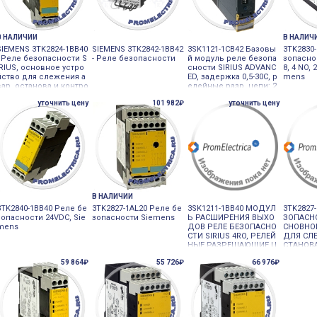
В НАЛИЧИИ
В НАЛИЧ
SIEMENS 3TK2824-1BB40
SIEMENS 3TK2842-1BB42
3SK1121-1CB42 Базовы
3TK2830
- Реле безопасности S
- Реле безопасности
й модуль реле безопа
зопаснос
IRIUS, основное устро
сности SIRIUS ADVANC
8, 4 NO, 
йство для слежения а
ED, задержка 0,5-30С, р
mens
вар. останова и контро
елейные разр. цепи: 2
ля дверей защитных о
NO кон. без зад., 2NO к
уточнить цену
101 982₽
уточнить цену
граждений, 2НО разре
он. с зад., напр. управ
шающие контакты DC 2
ления 24 VDC
4 V
В НАЛИЧИИ
3TK2840-1BB40 Реле бе
3TK2827-1AL20 Реле бе
3SK1211-1BB40 МОДУЛ
3TK2827
зопасности 24VDC, Sie
зопасности Siemens
Ь РАСШИРЕНИЯ ВЫХО
ЗОПАСНО
mens
ДОВ РЕЛЕ БЕЗОПАСНО
СНОВНО
СТИ SIRIUS 4RO, РЕЛЕЙ
ДЛЯ СЛЕ
НЫЕ РАЗРЕШАЮЩИЕ Ц
СТАНОВ
ЕПИ: 4 НО КОНТАКТА +
ДВЕРЕЙ
59 864₽
55 726₽
66 976₽
КОНТРОЛЬНЫЙ СИГНА
РАЖДЕН
Л ОБРАТНОЙ СВЯЗИ: 1
ШАЮШИЕ
НЗ КОНТАКТ, НО
НЗ СИГ