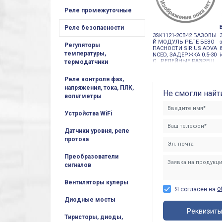
Реле промежуточные
Реле безопасности
3SK1121-2CB42 БАЗОВЫ
Й МОДУЛЬ РЕЛЕ БЕЗО
Регуляторы
ПАСНОСТИ SIRIUS ADVA
температуры,
NCED, ЗАДЕРЖКА 0.5-30
С., РЕЛЕЙНЫЕ РАЗРЕШ
термодатчики
АЮЩИЕ ЦЕПИ: 2НО КОН
ТАКТА БЕЗ ЗАДЕРЖКИ,
Реле контроля фаз,
2 НО КОНТАКТА С ЗАДЕ
РЖКОЙ,
напряжения, тока, ПЛК,
Не смогли найт
вольтметры
Устройства WiFi
Датчики уровня, реле
протока
Преобразователи
сигналов
Вентиляторы кулеры
о
Я согласен на
Диодные мосты
Реквизит
Тиристоры, диоды,