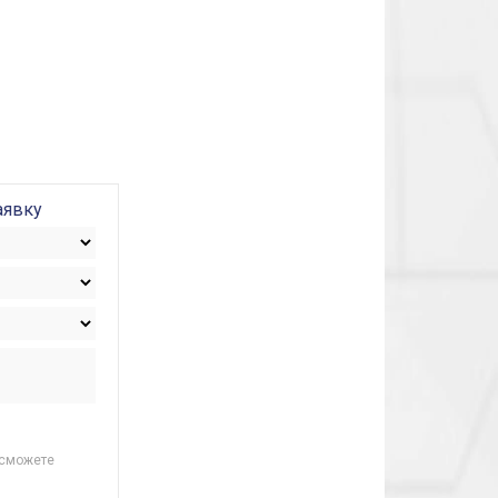
аявку
 сможете