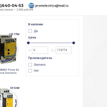
5)640-04-53
promelectrica@mail.ru
ма заказа — 2.000 рублей
В наличии
Да
179 778₽
Цена
От
До
Производитель
Siemens
-0BA01 Реле бе
Нет
сти Siemens
69 024₽