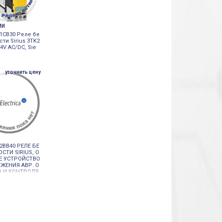
ИИ
-1CB30 Реле бе
ти Sirius 3TK2
24V AC/DC, Sie
уточнить цену
-2BB40 РЕЛЕ БЕ
СТИ SIRIUS, О
Е УСТРОЙСТВО
ЖЕНИЯ АВР. О
А И КОНТРОЛЯ
 ЗАЩИТНЫХ ОГ
ИЙ, 2НО РАЗРЕ
 КОНТАКТЫ, 1
НАЛЬН