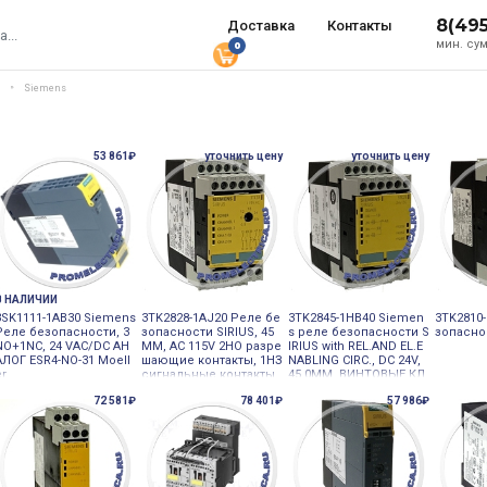
8(49
Доставка
Контакты
мин. сум
0
и
Siemens
53 861₽
уточнить цену
уточнить цену
В НАЛИЧИИ
3SK1111-1AB30 Siemens
3TK2828-1AJ20 Реле бе
3TK2845-1HB40 Siemen
3TK2810
Реле безопасности, 3
зопасности SIRIUS, 45
s реле безопасности S
зопасно
NO+1NC, 24 VAC/DC АН
MM, AC 115V 2НО разре
IRIUS with REL.AND EL.E
АЛОГ ESR4-NO-31 Moell
шающие контакты, 1НЗ
NABLING CIRC., DC 24V,
er
сигнальные контакты,
45.0MM, ВИНТОВЫЕ КЛ
2НО разрешающие кон
ЕММ
72 581₽
78 401₽
57 986₽
такты зедержка автост
арта, 0, 5-30S