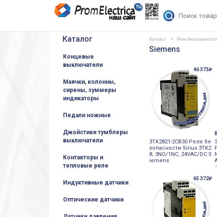
Каталог
Каталог
Реле безопасност
Siemens
Концевые
выключатели
46 373₽
Маячки, колонны,
сирены, зуммеры
индикаторы
Педали ножные
Джойстики тумблеры
выключатели
3TK2821-2CB30 Реле бе
зопасности Sirius 3TK2
8, 3NO/1NC, 24VAC/DC S
Контакторы и
iemens
тепловые реле
65 372₽
Индуктивные датчики
Оптические датчики
Датчики давления