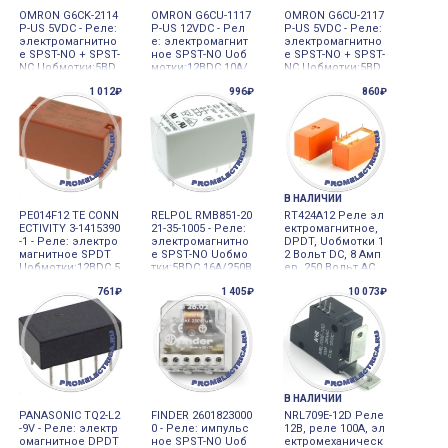
OMRON G6CK-2114
OMRON G6CU-1117
OMRON G6CU-2117
P-US 5VDC - Реле:
P-US 12VDC - Рел
P-US 5VDC - Реле:
электромагнитно
е: электромагнит
электромагнитно
е SPST-NO + SPST-
ное SPST-NO Uоб
е SPST-NO + SPST-
NC Uобмотки:5ВD
мотки:12ВDC 10A/
NC Uобмотки:5ВD
C
250ВAC
C
1 012₽
996₽
860₽
В НАЛИЧИИ
PE014F12 TE CONN
RELPOL RMB851-20
RT424A12 Реле эл
ECTIVITY 3-1415390
21-35-1005 - Реле:
ектромагнитное,
-1 - Реле: электро
электромагнитно
DPDT, Uобмотки 1
магнитное SPDT
е SPST-NO Uобмо
2 Вольт DC, 8 Aмп
Uобмотки:12ВDC 5
тки:5ВDC 16A/250В
ер, 250 Вольт AC,
A/250ВAC 5A/30ВD
AC 30А
30 Вольт DC, 4-139
761₽
1 405₽
10 073₽
C
3243-6, TE CONNEC
TIVITY, Schrack
В НАЛИЧИИ
PANASONIC TQ2-L2
FINDER 2601823000
NRL709E-12D Реле
-9V - Реле: электр
0 - Реле: импульс
12В, реле 100А, эл
омагнитное DPDT
ное SPST-NO Uоб
ектромеханическ