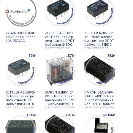
272682300000 Шаг
ZETTLER AZ850P1-
ZETTLER AZ850P2-
овые реле Finder,
24 - Реле: электр
12 - Реле: электр
10А, 230VAC
омагнитное DPDT
омагнитное DPDT
Uобмотки:24ВDC
Uобмотки:12ВDC
0,5A/125ВAC 1А
0,5A/125ВAC 1А
506₽
573₽
382₽
ZETTLER AZ850P2-
OMRON G2RK-1 24
OMRON G6A-274P-
3 - Реле: электро
VDC - Реле: элект
ST-US 24VDC - Рел
магнитное DPDT
ромагнитное SPD
е: электромагнит
Uобмотки:3ВDC 0,
T Uобмотки:24ВD
ное DPDT Uобмот
5A/125ВAC 1А 50В
C 5A/250ВAC 5A/30
ки:24ВDC 0,5A�ВA
А
ВDC
C
1 315₽
1 431₽
52 156₽