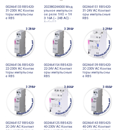
002464133 RBS420-
202380244000 Мод
002464151 RBS420-
31-230V AC Контак
ульное импульсн
31-24V AC Контакт
торы импульсны
ое реле 1НО + 1Н
оры импульсные
е RBS
З 16А (~ 24В AC) -
RBS
AgSnO2
3 284₽
3 284₽
3 298₽
002464136 RBS420-
002464154 RBS420-
002464139 RBS420-
22-230V AC Контак
22-24V AC Контакт
2C-230V AC Контак
торы импульсны
оры импульсные
торы импульсны
е RBS
RBS
е RBS
3 298₽
3 466₽
3 466₽
002464157 RBS420-
002464125 RBS425-
002464143 RBS425-
2C-24V AC Контакт
40-230V AC Контак
40-24V AC Контакт