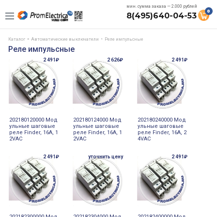
мин. сумма заказа — 2.000 рублей
0
8(495)640-04-53
Каталог
Автоматические выключатели
Реле импульсные
Реле импульсные
2 491₽
2 626₽
2 491₽
202180120000 Мод
202180124000 Мод
202180240000 Мод
ульные шаговые
ульные шаговые
ульные шаговые
реле Finder, 16А, 1
реле Finder, 16А, 1
реле Finder, 16А, 2
2VAC
2VAC
4VAC
2 491₽
уточнить цену
2 491₽
202182300000 Мод
202182304000 Мод
202182400000 Мод