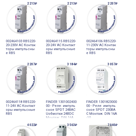
2 213₽
2 213₽
2 207₽
002464103 RBS220-
002464115 RBS220-
002464106 RBS220-
20-230V AC Контак
20-24V AC Контакт
11-230V AC Контак
торы импульсны
оры импульсные
торы импульсны
е RBS
RBS
е RBS
2 207₽
3 184₽
3 057₽
002464118 RBS220-
FINDER 1301002400
FINDER 1301823000
11-24V AC Контакт
00 - Реле: импуль
00 - Реле: импуль
оры импульсные
сное SPDT 24ВAC
сное SPDT 230ВA
RBS
Uобмотки:24ВDC
C Монтаж: DIN 16А
Монтаж: DIN 16А
-10
4 022₽
3 563₽
7 040₽