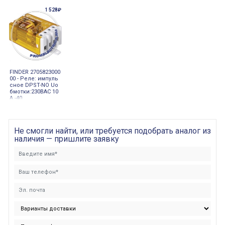
1 528₽
FINDER 2705823000
00 - Реле: импуль
сное DPST-NO Uо
бмотки:230ВAC 10
А -40
Не смогли найти, или требуется подобрать аналог из
наличия — пришлите заявку