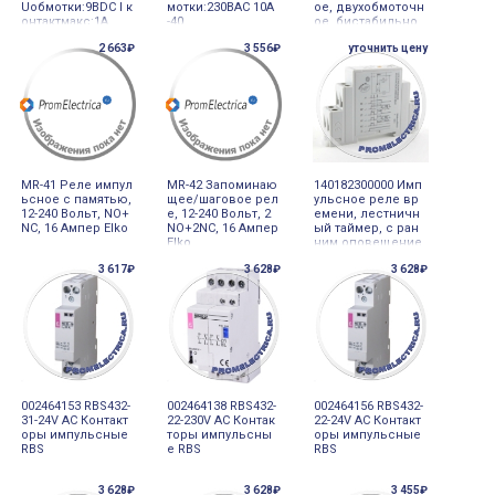
Uобмотки:9ВDC I к
мотки:230ВAC 10А
ое, двухобмоточн
онтактмакс:1А
-40
ое, бистабильно
е, 250 В, управлен
2 663₽
3 556₽
уточнить цену
ие 12В, NRL709E-1
2D-12V NCR
MR-41 Реле импул
MR-42 Запоминаю
140182300000 Имп
ьсное с памятью,
щее/шаговое рел
ульсное реле вр
12-240 Вольт, NO+
е, 12-240 Вольт, 2
емени, лестничн
NC, 16 Ампер Elko
NO+2NC, 16 Ампер
ый таймер, с ран
Elko
ним оповещение
м, на ДИН рейку,
3 617₽
3 628₽
3 628₽
05-20 мин, 230 Вол
ьт, 16 Ампер, 1401
82300000 Finder
002464153 RBS432-
002464138 RBS432-
002464156 RBS432-
31-24V AC Контакт
22-230V AC Контак
22-24V AC Контакт
оры импульсные
торы импульсны
оры импульсные
RBS
е RBS
RBS
3 628₽
3 628₽
3 455₽