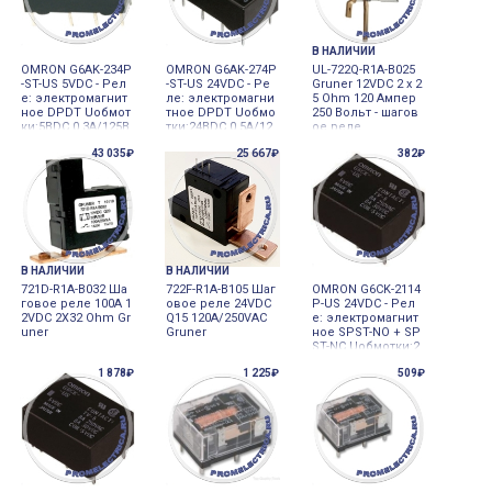
В НАЛИЧИИ
OMRON G6AK-234P
OMRON G6AK-274P
UL-722Q-R1A-B025
-ST-US 5VDC - Рел
-ST-US 24VDC - Ре
Gruner 12VDC 2 x 2
е: электромагнит
ле: электромагни
5 Ohm 120 Ампер
ное DPDT Uобмот
тное DPDT Uобмо
250 Вольт - шагов
ки:5ВDC 0,3A/125В
тки:24ВDC 0,5A/12
ое реле
AC
5ВAC
43 035₽
25 667₽
382₽
В НАЛИЧИИ
В НАЛИЧИИ
721D-R1A-B032 Ша
722F-R1A-B105 Шаг
OMRON G6CK-2114
говое реле 100А 1
овое реле 24VDC
P-US 24VDC - Рел
2VDC 2X32 Ohm Gr
Q15 120A/250VAC
е: электромагнит
uner
Gruner
ное SPST-NO + SP
ST-NC Uобмотки:2
4ВDC
1 878₽
1 225₽
509₽