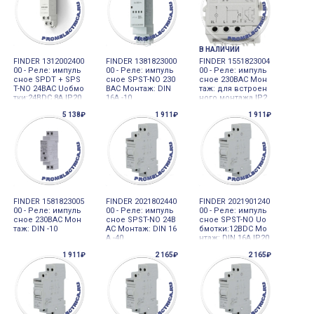
В НАЛИЧИИ
FINDER 1312002400
FINDER 1381823000
FINDER 1551823004
00 - Реле: импуль
00 - Реле: импуль
00 - Реле: импуль
сное SPDT + SPS
сное SPST-NO 230
сное 230ВAC Мон
T-NO 24ВAC Uобмо
ВAC Монтаж: DIN
таж: для встроен
тки:24ВDC 8А IP20
16А -10
ного монтажа IP2
0
5 138₽
1 911₽
1 911₽
FINDER 1581823005
FINDER 2021802440
FINDER 2021901240
00 - Реле: импуль
00 - Реле: импуль
00 - Реле: импуль
сное 230ВAC Мон
сное SPST-NO 24В
сное SPST-NO Uо
таж: DIN -10
AC Монтаж: DIN 16
бмотки:12ВDC Мо
А -40
нтаж: DIN 16А IP20
1 911₽
2 165₽
2 165₽