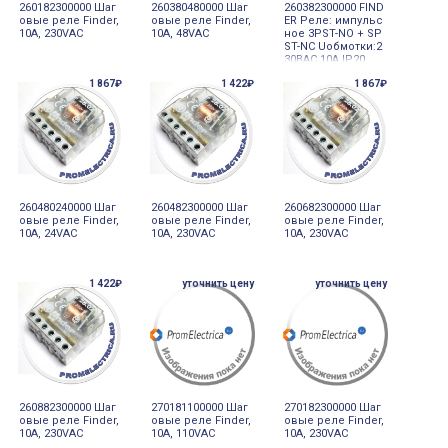
260182300000 Шаг
260380480000 Шаг
260382300000 FIND
овые реле Finder,
овые реле Finder,
ER Реле: импульс
10А, 230VAC
10А, 48VAC
ное 3PST-NO + SP
ST-NC Uобмотки:2
30ВAC 10А IP20
1 867₽
1 422₽
1 867₽
260480240000 Шаг
260482300000 Шаг
260682300000 Шаг
овые реле Finder,
овые реле Finder,
овые реле Finder,
10А, 24VAC
10А, 230VAC
10А, 230VAC
1 422₽
уточнить цену
уточнить цену
260882300000 Шаг
270181100000 Шаг
270182300000 Шаг
овые реле Finder,
овые реле Finder,
овые реле Finder,
10А, 230VAC
10А, 110VAC
10А, 230VAC