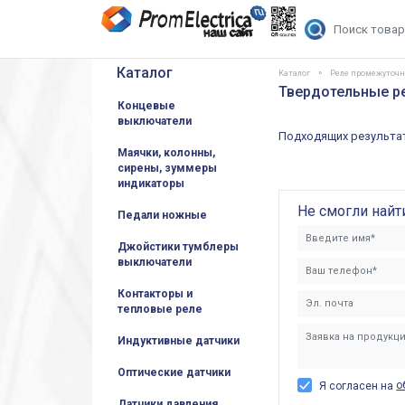
Каталог
Каталог
Реле промежуточ
Твердотельные ре
Концевые
выключатели
Подходящих результат
Маячки, колонны,
сирены, зуммеры
индикаторы
Не смогли найт
Педали ножные
Джойстики тумблеры
выключатели
Контакторы и
тепловые реле
Индуктивные датчики
Оптические датчики
о
Я согласен на
Датчики давления