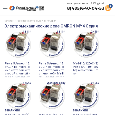
мин. сумма заказа — 2.000 рублей
0
8(495)640-04-53
Каталог
Реле промежуточные
MY4 Серия
Электромеханические реле OMRON MY4 Серия
1 811₽
1 811₽
2 440₽
Реле 5 Ампер, 12
Реле 5 Ампер, 12
MY4-110/120AC-(S)
VAC, 4 контакта, с
VDC, 4 контакта, с
Реле 5А, 110/120V
индикатором и те
индикатором и те
AC, 4 контакта Om
стовой кнопкой -
ст кнопкой - MY4I
ron
MY4IN-12AC(S) Om
N1-12DC(S) Omron
ron
1 459₽
уточнить цену
2 160₽
В НАЛИЧИИ
В НАЛИЧИИ
MY4-220/240AC(S)
MY4-24AC-(S) Рел
MY4-24DC-(S) Рел