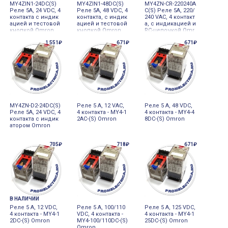
MY4ZIN1-24DC(S)
MY4ZIN1-48DC(S)
MY4ZN-CR-220240A
Реле 5А, 24 VDC, 4
Реле 5А, 48 VDC, 4
C(S) Реле 5А, 220/
контакта с индик
контакта, с индик
240 VAC, 4 контакт
ацией и тестовой
ацией и тестовой
а, с индикацией и
кнопкой Omron
кнопкой Omron
RC-цепочкой Omr
on
1 551₽
671₽
671₽
MY4ZN-D2-24DC(S)
Реле 5 А, 12 VAC,
Реле 5 А, 48 VDC,
Реле 5А, 24 VDC, 4
4 контакта - MY4-1
4 контакта - MY4-4
контакта с индик
2AC-(S) Omron
8DC-(S) Omron
атором Omron
705₽
718₽
671₽
В НАЛИЧИИ
Реле 5 А, 12 VDC,
Реле 5 А, 100/110
Реле 5 А, 125 VDC,
4 контакта - MY4-1
VDC, 4 контакта -
4 контакта - MY4-1
2DC-(S) Omron
MY4-100/110DC-(S)
25DC-(S) Omron
Omron