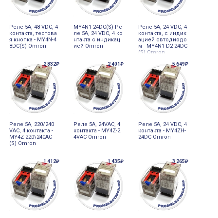
Реле 5А, 48 VDC, 4
MY4N1-24DC(S) Ре
Реле 5А, 24 VDC, 4
контакта, тестова
ле 5А, 24 VDC, 4 ко
контакта, с индик
я кнопка - MY4N-4
нтакта с индикац
ацией свтодиодо
8DC(S) Omron
ией Omron
м - MY4N1-D2-24DC
(S) Omron
2 832₽
2 401₽
5 649₽
Реле 5А, 220/240
Реле 5А, 24VAC, 4
Реле 5А, 24 VDC, 4
VAC, 4 контакта -
контакта - MY4Z-2
контакта - MY4ZH-
MY4Z-220\240AC
4VAC Omron
24DC Omron
(S) Omron
1 412₽
1 435₽
3 265₽