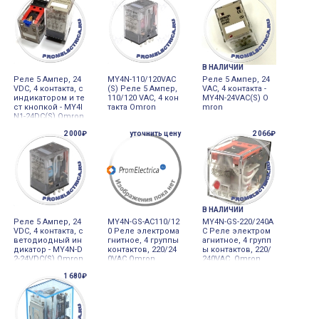
В НАЛИЧИИ
Реле 5 Ампер, 24
MY4N-110/120VAC
Реле 5 Ампер, 24
VDC, 4 контакта, с
(S) Реле 5 Ампер,
VAC, 4 контакта -
индикатором и те
110/120 VAC, 4 кон
MY4N-24VAC(S) O
ст кнопкой - MY4I
такта Omron
mron
N1-24DC(S) Omron
2 000₽
уточнить цену
2 066₽
В НАЛИЧИИ
Реле 5 Ампер, 24
MY4N-GS-AC110/12
MY4N-GS-220/240A
VDC, 4 контакта, с
0 Реле электрома
C Реле электром
ветодиодный ин
гнитное, 4 группы
агнитное, 4 групп
дикатор - MY4N-D
контактов, 220/24
ы контактов, 220/
2-24VDC(S) Omron
0VAC Omron
240VAC, Omron
1 680₽