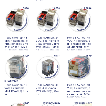
787₽
1 065₽
1 088₽
Реле 5 Ампер, 48
Реле 5 Ампер, 24
Реле 5 Ампер, 48
VDC, 4 контакта, с
VDC, 4 контакта, с
VDC, 4 контакта, с
индикатором и те
индикатором и те
индикатором и те
ст кнопкой - MY4I
ст кнопкой - MY4I
ст кнопкой - MY4I
N1-48DC(S) Omron
N1-D2-24DC(S) Om
N1-D2-48DC(S) Om
ron
ron
432₽
671₽
787₽
В НАЛИЧИИ
Реле 5 Ампер, 12
Реле 5 Ампер, 48
Реле 5 Ампер, 48
VAC, 4 контакта -
VDC, 4 контакта -
VDC, 4 контакта, с
MY4-12VAC(S) Omr
MY4-48VDC(S) Omr
индикатором и те
ion
on
ст кнопкой - MY4I
N-48DC(S) Omron
787₽
уточнить цену
уточнить цену