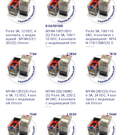
В НАЛИЧИИ
Реле 5А, 12 VDC, 4
MY4N-100110DC-
Реле 5А, 100/110
контакта, с индик
(S) Реле 5А, 100/1
VАС, 4 контакта с
ацией - MY4N-D2-1
10 VDC, 4 контакта
индикацией - MY4
2DC(S) Omron
с индикацией Om
N-110/120AC(S) O
ron
mron
718₽
2 283₽
787₽
MY4N-12DC(S) Рел
MY4N-220/240AC
MY4N-24DC(S) Рел
е 5А, 12 VDC, 4 кон
(S) Реле 5А, 220/2
е 5А, 24 VDC, 4 кон
такта с индикаци
40 VАС, 4 контакта
такта с индикаци
ей Omron
с индикацией Om
ей Omron
ron
764₽
1 653₽
1 966₽