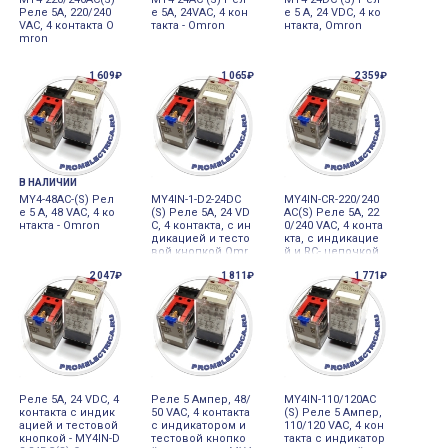
Реле 5А, 220/240
е 5А, 24VAC, 4 кон
е 5 А, 24 VDC, 4 ко
VAC, 4 контакта O
такта - Omron
нтакта, Omron
mron
1 609₽
1 065₽
2 359₽
В НАЛИЧИИ
MY4-48AC-(S) Рел
MY4IN-1-D2-24DC
MY4IN-CR-220/240
е 5 А, 48 VAC, 4 ко
(S) Реле 5А, 24 VD
AC(S) Реле 5А, 22
нтакта - Omron
C, 4 контакта, с ин
0/240 VАС, 4 конта
дикацией и тесто
кта, с индикацие
вой кнопкой Omr
й и RC- цепочкой
on
Omron
2 047₽
1 811₽
1 771₽
Реле 5А, 24 VDC, 4
Реле 5 Ампер, 48/
MY4IN-110/120AC
контакта с индик
50 VAC, 4 контакта
(S) Реле 5 Ампер,
ацией и тестовой
с индикатором и
110/120 VAC, 4 кон
кнопкой - MY4IN-D
тестовой кнопко
такта с индикатор