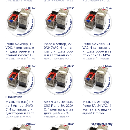
2-24DC(S) Omron
й на розетку - MY4
ом и тестовой кн
IN-48/50AC(S) Omr
опкой - Omron
1 811₽
1 929₽
1 732₽
on
Реле 5 Ампер, 12
Реле 5 Ампер, 22
Реле 5 Ампер, 24
VDC, 4 контакта, с
0/240VAC, 4 конта
VAC, 4 контакта, с
индикатором и те
кта, с индикаторо
индикатором и те
стовой кнопкой -
м и тестовой кно
ст кнопкой - MY4I
MY4IN-12DC(S) Om
пкой - MY4IN-220/
N-24AC(S) Omron
ron
240AC(S) Omron
1 818₽
2 283₽
1 667₽
В НАЛИЧИИ
MY4IN 24DC(S) Ре
MY4N-CR-220/240A
MY4N-CR-AC24(S)
ле 5 Ампер, 24VD
C(S) Реле 5А, 220А
Реле 5А, 24 VAC, 4
C, 4 контакта, с ин
С, 4 контакта, с ин
контакта, с индик
дикатором и тест
дикацией и RC- ц
ацией Omron
кнопкой Omron
епочкой Omron
2 047₽
1 684₽
уточнить цену