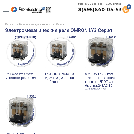
мин. сумма заказа — 2.000 рублей
0
8(495)640-04-53
Каталог
Реле промежуточные
LY3 Серия
Электромеханические реле OMRON LY3 Серия
уточнить цену
1 736₽
1 435₽
LY3 электромехан
LY3-24DC Реле 10
OMRON LY3 24VAC
ическое реле 10А
А, 24VDC, 3 контак
- Реле: электрома
та Omron
гнитное 3PDT Uо
бмотки:24ВAC 10
A/110ВAC 10А
1 227₽
Реле 10 Ампер, 10