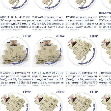
В НАЛИЧ
G2RV-SL500-AP 48 VDC/
230 VAC катушка, тонко
12 VDC катушка, тонкое
G2RV-SL5
VAC катушка, тонкое ре
е реле с колодкой (6м
реле с колодкой (6м
VDC кату
ле с колодкой 6 мм, то
м), ток 6А, безвинтовы
м), ток 6А, винтовые кл
ле с кол
к 2 Ампер, безвинтовы
е клеммы - G2RV-SL500-
еммы - G2RV-SL700 12V
ок 2А, 
е клеммы Omron
230VAC Omron
DC Omron
еммы O
3 619₽
3 146₽
3 383₽
12 VAC/VDC катушка, то
G2RV-SL500-24 24 VDC к
24 VAC/VDC катушка, то
110 VAC 
нкое реле с колодкой
атушка, тонкое реле с
нкое реле с колодкой
е реле 
(6мм), ток 2А, безвинто
колодкой 6 мм, ток 6 А
(6мм), ток 2А, винтовы
м), ток 
вые клеммы - G2RV-SL5
мпер, безвинтовые кл
е клеммы - G2RV-SL700-
еммы - G
00-AP 12 VDC Omron
еммы Omron
AP 24 VAC/VDC Omron
10 VAC 
3 894₽
3 894₽
3 616₽