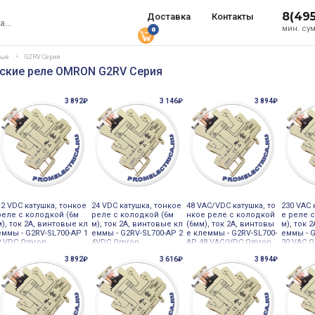
8(49
Доставка
Контакты
мин. сум
0
ные
G2RV Серия
ские реле OMRON G2RV Серия
3 892₽
3 146₽
3 894₽
12 VDC катушка, тонкое
24 VDC катушка, тонкое
48 VAC/VDC катушка, то
230 VAC 
реле с колодкой (6м
реле с колодкой (6м
нкое реле с колодкой
е реле 
м), ток 2А, винтовые кл
м), ток 2А, винтовые кл
(6мм), ток 2А, винтовы
м), ток 
еммы - G2RV-SL700-AP 1
еммы - G2RV-SL700-AP 2
е клеммы - G2RV-SL700-
еммы - G
2 VDC Omron
4VDC Omron
AP 48 VAC/VDC Omron
30 VAC 
3 892₽
3 616₽
3 894₽