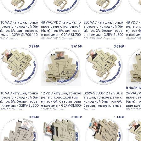
110 VAC катушка, тонко
48 VAC/VDC катушка, то
230 VAC катушка, тонко
48 VDC к
е реле с колодкой (6м
нкое реле с колодкой
е реле с колодкой (6м
реле с 
м), ток 6А, винтовые кл
(6мм), ток 6А, винтовы
м), ток 2А, безвинтовы
м), ток 
еммы - G2RV-SL700-110
е клеммы - G2RV-SL700-
е клеммы - G2RV-SL500-
е клемм
VAC Omron
48 VAC/VDC Omron
AP 230 VAC Omron
48VAC/V
3 894₽
3 616₽
3 616₽
В НАЛИЧ
110 VAC катушка, тонко
12 VDC катушка, тонкое
G2RV-SL500-12 12 VDC к
24 VAC/V
е реле с колодкой (6м
реле с колодкой (6м
атушка, тонкое реле с
нкое ре
м), ток 6А, безвинтовы
м), ток 6А, безвинтовы
колодкой 6мм, ток 6А,
(6мм), т
е клеммы - G2RV-SL500-
е клеммы - G2RV-SL500-
безвинтовые клеммы
вые кле
110VAC Omron
12VDC Omron
Omron
00 24VA
3 894₽
3 383₽
1 146₽