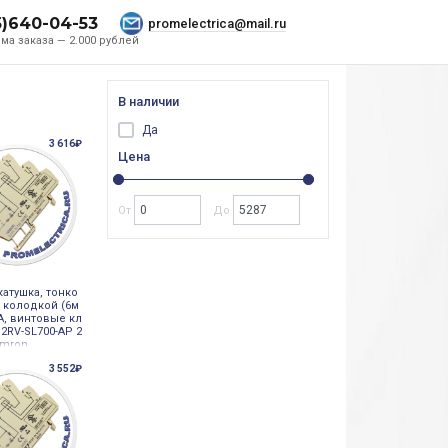
5)640-04-53
promelectrica@mail.ru
ма заказа — 2.000 рублей
В наличии
Да
3 616₽
Цена
От
До
катушка, тонко
с колодкой (6м
2А, винтовые кл
2RV-SL700-AP 2
Omron
3 552₽