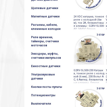
Щелевые датчики
Магнитные датчики
24 VDC катушка, тонкое
реле с колодкой (6м
м), ток 2А, безвинтовы
Разъемы, кабели,
е клеммы - G2RV-SL500-
клеммные колодки
AP 24VDC Omron
3 616₽
Реле времени,
таймеры, счетчики
моточасов
Энкодеры, муфты,
счетчики импульсов
Емкостные датчики
G2RV-SL500-230 Катушк
а, тонкое реле с колод
Ультразвуковые
кой (6 мм), 230 Вольт A
датчики
C, 6 Ампер, безвинтов
ые клеммы, Omron
Кнопки посты пульты
3 619₽
Потенциометры
Выключатели