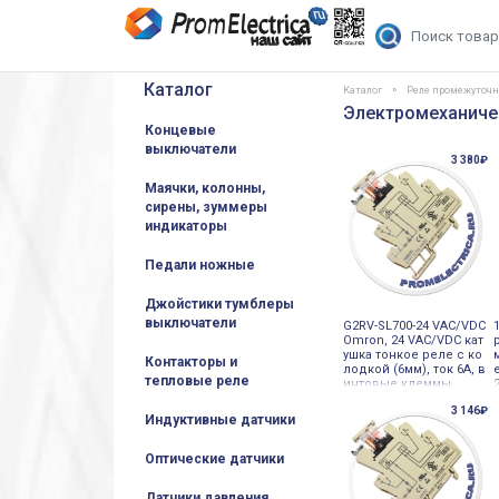
Каталог
Каталог
Реле промежуточ
Электромеханиче
Концевые
выключатели
3 380₽
Маячки, колонны,
сирены, зуммеры
индикаторы
Педали ножные
Джойстики тумблеры
выключатели
G2RV-SL700-24 VAC/VDC
Omron, 24 VAC/VDC кат
ушка тонкое реле с ко
Контакторы и
лодкой (6мм), ток 6А, в
тепловые реле
интовые клеммы
3 146₽
Индуктивные датчики
Оптические датчики
Датчики давления