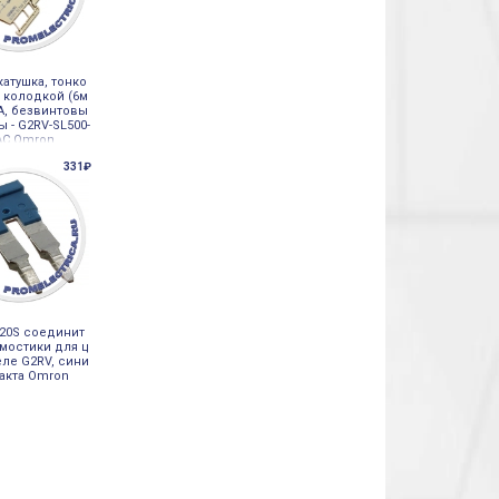
катушка, тонко
с колодкой (6м
2А, безвинтовы
 - G2RV-SL500-
AC Omron
331₽
20S соединит
мостики для ц
еле G2RV, сини
такта Omron