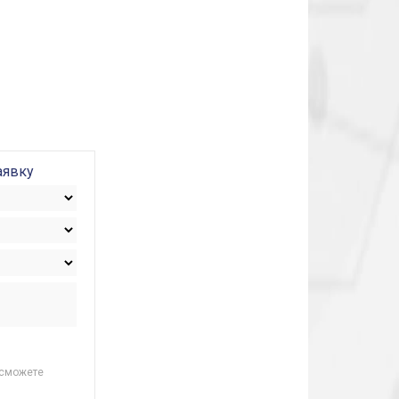
аявку
 сможете