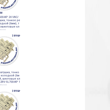
ИИ
00-AP 24 VAC/
шка, тонкое ре
одкой (6мм), т
безвинтовые кл
mron
3 894₽
катушка, тонко
с колодкой (6м
2А, винтовые кл
2RV-SL700-AP 1
Omron
3 894₽