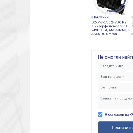
В НАЛИЧИИ
G2RV-SR700 24VDC Рел
е интерфейсное SPDT
24VDC, 6А, 6A/250VAC, 6
A/30VDC Omron
Не смогли найт
о
Я согласен на
Реквизит