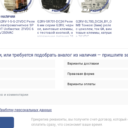
В НАЛИЧИИ
G2RV-1-S-G-21VDC Реле
G2RV-SR701-DC24 Реле
G2RV-SL700_DC24_BY_O
электромагнитное SP
6 мм серии G2RV, черн
MB Тонкое (6мм) реле
DT Uобмотки: 21VDC 6
ое, винтовые клеммы,
с цоколем, ток 6А, вин
A/250VAC
с тестовой кнопкой, н
товые клеммы, катушк
апряжение питания 24
а 24 VDC
V DC, ток 6 A
и, или требуется подобрать аналог из наличия — пришлите з
бработку персональных данных
Прикрепив реквизиты, вы получите счет-договор, который
ы
оплатить сразу, что сэкономит ваше время.