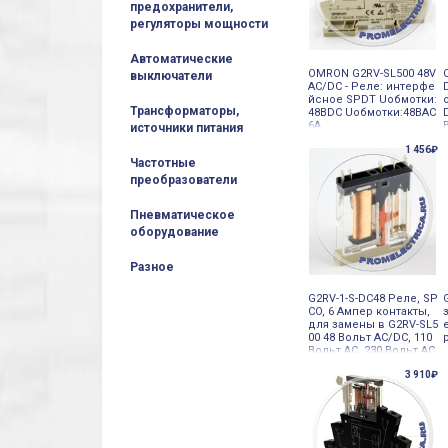
предохранители,
регуляторы мощности
Автоматические
OMRON G2RV-SL500 48V
выключатели
AC/DC - Реле: интерфе
йсное SPDT Uобмотки:
Трансформаторы,
48ВDC Uобмотки:48ВAC
6А
источники питания
1 456₽
Частотные
преобразователи
Пневматическое
оборудование
Разное
G2RV-1-S-DC48 Реле, SP
CO, 6 Ампер контакты,
для замены в G2RV-SL5
00 48 Вольт AC/DC, 110
Вольт AC, 230 Вольт AC
Omron
3 910₽