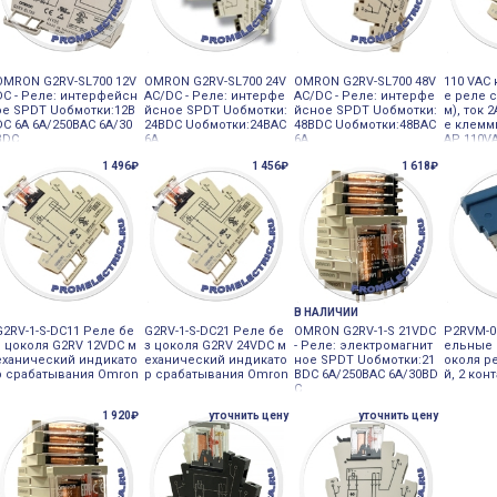
OMRON G2RV-SL700 12V
OMRON G2RV-SL700 24V
OMRON G2RV-SL700 48V
110 VAC 
DC - Реле: интерфейсн
AC/DC - Реле: интерфе
AC/DC - Реле: интерфе
е реле 
ое SPDT Uобмотки:12В
йсное SPDT Uобмотки:
йсное SPDT Uобмотки:
м), ток 
DC 6А 6A/250ВAC 6A/30
24ВDC Uобмотки:24ВAC
48ВDC Uобмотки:48ВAC
е клеммы
ВDC
6А
6А
AP 110V
1 496₽
1 456₽
1 618₽
В НАЛИЧИИ
G2RV-1-S-DC11 Реле бе
G2RV-1-S-DC21 Реле бе
OMRON G2RV-1-S 21VDC
P2RVM-0
з цоколя G2RV 12VDC м
з цоколя G2RV 24VDC м
- Реле: электромагнит
ельные 
еханический индикато
еханический индикато
ное SPDT Uобмотки:21
околя р
р срабатывания Omron
р срабатывания Omron
ВDC 6A/250ВAC 6A/30ВD
й, 2 кон
C
1 920₽
уточнить цену
уточнить цену