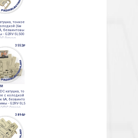
атушка, тонкое
колодкой (6м
6А, безвинтовы
ы - G2RV-SL500
DC Omron
3 552₽
ИИ
DC катушка, то
ле с колодкой
ок 6А, безвинто
ммы - G2RV-SL5
C/VDC Omron
3 894₽