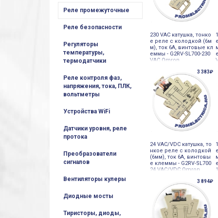
Реле промежуточные
Реле безопасности
230 VAC катушка, тонко
е реле с колодкой (6м
Регуляторы
м), ток 6А, винтовые кл
температуры,
еммы - G2RV-SL700-230
VAC Omron
термодатчики
3 383₽
Реле контроля фаз,
напряжения, тока, ПЛК,
вольтметры
Устройства WiFi
Датчики уровня, реле
протока
24 VAC/VDC катушка, то
нкое реле с колодкой
Преобразователи
(6мм), ток 6А, винтовы
сигналов
е клеммы - G2RV-SL700
24 VAC/VDC Omron
Вентиляторы кулеры
3 894₽
Диодные мосты
Тиристоры, диоды,