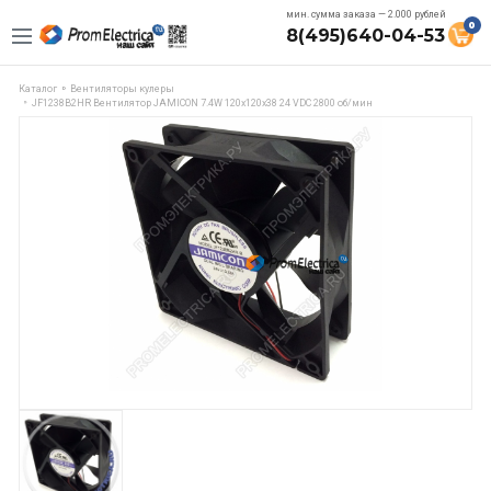
мин. сумма заказа — 2.000 рублей
0
8(495)640-04-53
Каталог
Вентиляторы кулеры
JF1238B2HR Вентилятор JAMICON 7.4W 120х120х38 24 VDC 2800 об/мин