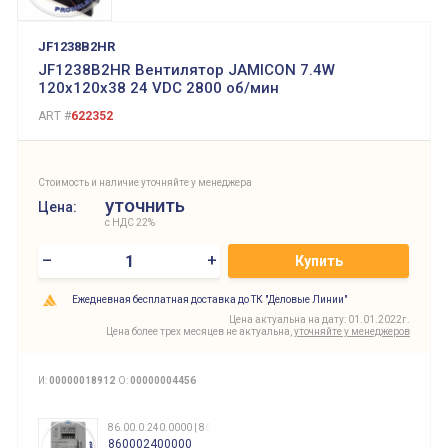
JF1238B2HR
JF1238B2HR Вентилятор JAMICON 7.4W
120х120х38 24 VDC 2800 об/мин
ART #
622352
Стоимость и наличие уточняйте у менеджера
уточнить
Цена:
с НДС 22%
–
+
Купить
Ежедневная бесплатная доставка до ТК "Деловые Линии"
Цена актуальна на дату: 01.01.2022г.
Цена более трех месяцев не актуальна,
уточняйте у менеджеров
И:
00000018912
О:
00000004456
86.00.0.240.0000 | 860002400000
860002400000