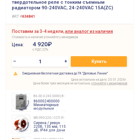
твердотельное реле с тонким съемным
радиатором 90-240VAC, 24-240VAC 15A(ZC)
ART #
634841
Поставим за 3-4 недели,
или аналог из наличия
Стоимость и наличие уточняйте у менеджера
4 920₽
Цена:
с НДС 22%
–
+
Купить
Ежедневная бесплатная доставка до ТК "Деловые Линии"
Цена актуальна на дату: 20.01.2026г.
Цена более трех месяцев не актуальна,
уточняйте у менеджеров
86.00.0.240.0000 | 860002400000
860002400000
Миниатюрные
модульные
таймеры Finder, 12-
240 Вольт AC/DC
MS-390-220 / ССП-390 220В
Finder
Сирена / ревун
86.00.0.240.0000
220В, 135 мм, 115
дБ, IP44 для дачи
производства 220
Вольт звук ситены