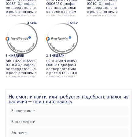
000321 Однофазн
0000322 Однофаз
000101 Однофазн
ое твердотельно
ное твердотельн
ое твердотельно
е реле с тонким с
ое реле с тонким
е реле с тонким с
ъемным радиато
съемным радиат
ъемным радиато
ром
ором
ром 90-240VAC, 24-
4 649₽
5 591₽
240VAC 15A(ZC)
3-4 НЕДЕЛИ
3-4 НЕДЕЛИ
SRC1-4220-N A5850
SRC1-4230-N A5850
000103 Однофазн
000105 Однофазн
ое твердотельно
ое твердотельно
е реле с тонким с
е реле с тонким с
ъемным радиато
ъемным радиато
ром 90-240VAC, 24-
ром 90-240VAC, 24-
240VAC 20A(ZC)
240VAC 30A(ZC)
Не смогли найти, или требуется подобрать аналог из
наличия — пришлите заявку