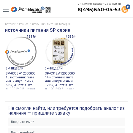
мин. сумма заказа — 2.000 рублей
0
8(495)640-04-53
Каталог
Разное
источники питания SP серия
источники питания SP серия
4 397₽
4 397₽
3-4 НЕДЕЛИ
3-4 НЕДЕЛИ
SP-0305 A12000000
SP-0312 A12000000
13 источник пита
14 источник пита
ния импульсный,
ния импульсный,
5 В=, 3 Ватт выхо
12 В=, 3 Ватт выхо
д, 100-240 В~ вход
д, 100-240 В~ вход
AC100-240V
AC100-240V
Не смогли найти, или требуется подобрать аналог из
наличия — пришлите заявку