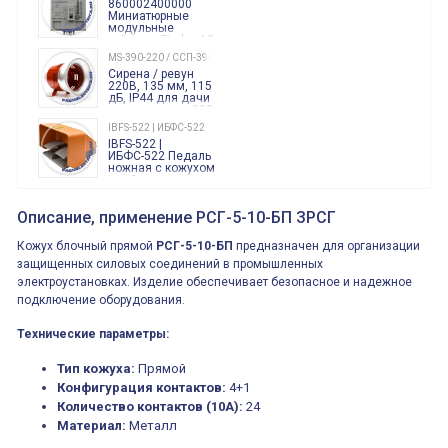
860002400000
Миниатюрные
модульные
таймеры Finder, 12-
240 Вольт AC/DC
MS-390-220 / ССП-390 220В
Finder
Сирена / ревун
86.00.0.240.0000
220В, 135 мм, 115
дБ, IP44 для дачи
производства 220
Вольт звук ситены
IBFS-522 | ИБФС-522
"пожарная
IBFS-522 |
тревога"
ИБФС-522 Педаль
ножная с кожухом
двойная,
контактная группа
XVR13M05L
2х(1НО+1НЗ)
XVR13M05L
Описание, применение РСГ-5-10-БП ЗРСГ
15Ампер 250В
Маячок
вращающийся
Кожух блочный прямой
РСГ-5-10-БП
предназначен для организации
оранжевый
230VAC 130мм
защищенных силовых соединений в промышленных
ВКН8108
электроустановках. Изделие обеспечивает безопасное и надежное
ВКН8108
Концевой
подключение оборудования.
выключатель /
выключатель
путевой,
Технические параметры:
800202300000С | 80 02 0 230 0000 С
алюминиевый
800202300000С
регулируемый
многофункциональные
Тип кожуха:
ролик
Прямой
реле времени
Конфигурация контактов:
4+1
0.1cек.-10 дней, 10
функций/режимов
Количество контактов (10А):
24
Материал:
Металл