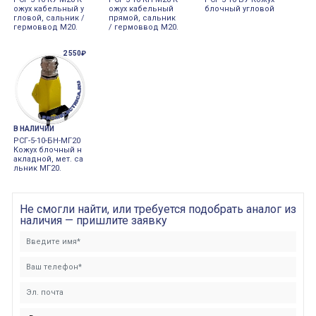
ожух кабельный у
ожух кабельный
блочный угловой
гловой, сальник /
прямой, сальник
гермоввод М20.
/ гермоввод М20.
2 550₽
В НАЛИЧИИ
РСГ-5-10-БН-MГ20
Кожух блочный н
акладной, мет. са
льник МГ20.
Не смогли найти, или требуется подобрать аналог из
наличия — пришлите заявку