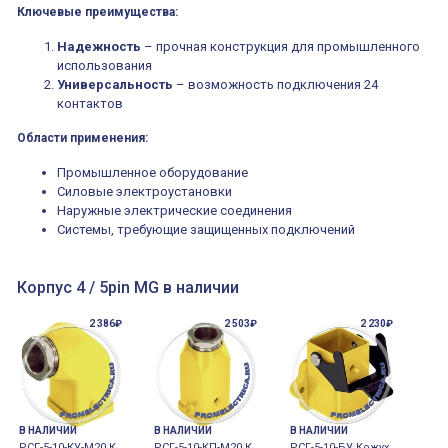
Ключевые преимущества:
Надежность
– прочная конструкция для промышленного
использования
Универсальность
– возможность подключения 24
контактов
Области применения:
Промышленное оборудование
Силовые электроустановки
Наружные электрические соединения
Системы, требующие защищенных подключений
Корпус 4 / 5pin MG в наличии
2 386₽
2 503₽
2 230₽
В НАЛИЧИИ
В НАЛИЧИИ
В НАЛИЧИИ
РСГ-5-10-КУ-M20 К
РСГ-5-10-КП-M20 К
РСГ-5-10-БУ Кожух