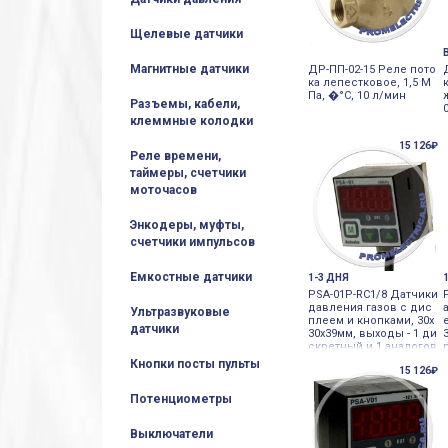
Щелевые датчики
Магнитные датчики
ДР-ПП-02-15 Реле пото
ка лепестковое, 1,5 М
Па, �°С, 10 л/мин
Разъемы, кабели,
клеммные колодки
15 126₽
Реле времени,
таймеры, счетчики
моточасов
Энкодеры, муфты,
счетчики импульсов
Емкостные датчики
1-3 ДНЯ
PSA-01P-RC1/8 Датчики
давления газов с дис
Ультразвуковые
плеем и кнопками, 30х
датчики
30х39мм, выходы - 1 ди
скретный и 1 аналогов
ый, 0 Autonics
Кнопки посты пульты
15 126₽
Потенциометры
Выключатели