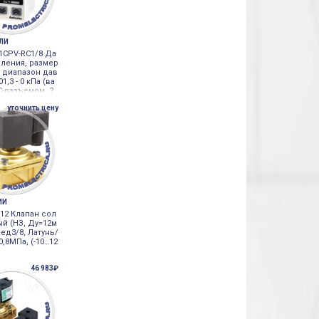
ЕЛИ
1CPV-RC1/8 Да
вления, размер
, диапазон дав
1,3 - 0 кПа (ва
 С-разъемом, 2
P Autonics
уточнить цену
ИИ
-12 Клапан сол
й (НЗ, Ду=12м
ед3/8, Латунь/
…0,8МПа, (-10…12
46 983₽