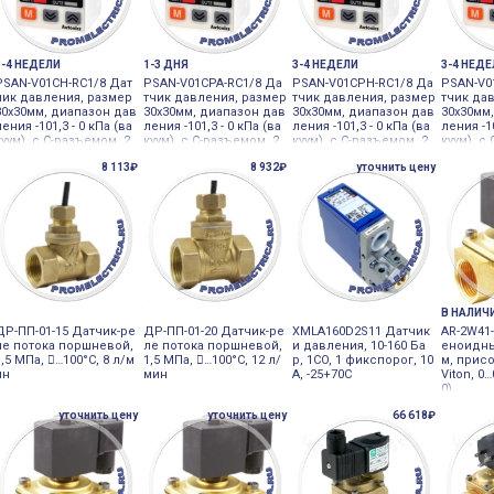
3-4 НЕДЕЛИ
1-3 ДНЯ
3-4 НЕДЕЛИ
3-4 НЕД
PSAN-V01CH-RC1/8 Дат
PSAN-V01CPA-RC1/8 Да
PSAN-V01CPH-RC1/8 Да
PSAN-V0
чик давления, размер
тчик давления, размер
тчик давления, размер
тчик да
30х30мм, диапазон дав
30х30мм, диапазон дав
30х30мм, диапазон дав
30х30мм
ления -101,3 - 0 кПа (ва
ления -101,3 - 0 кПа (ва
ления -101,3 - 0 кПа (ва
ления -10
куум), с С-разъемом, 2
куум), с С-разъемом, 2
куум), с С-разъемом, 2
куум), с
выхода N Autonics
выхода P Autonics
выхода Autonics
выхода 
8 113₽
8 932₽
уточнить цену
В НАЛИЧ
ДР-ПП-01-15 Датчик-ре
ДР-ПП-01-20 Датчик-ре
XMLA160D2S11 Датчик
AR-2W41
ле потока поршневой,
ле потока поршневой,
и давления, 10-160 Ба
еноидны
1,5 МПа, 󔼒…100°С, 8 л/м
1,5 МПа, 󔼒…100°С, 12 л/
р, 1CO, 1 фикспорог, 10
м, присо
ин
мин
A, -25+70C
Viton, 0
0)
уточнить цену
уточнить цену
66 618₽