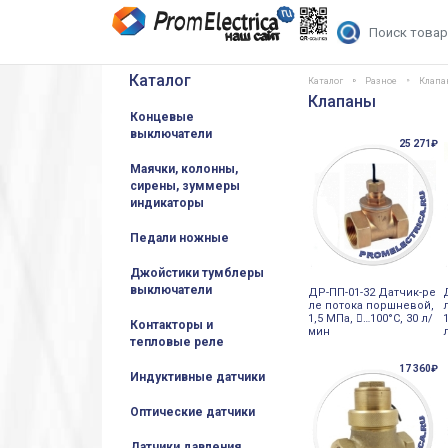
Каталог
Каталог
Разное
Клап
Клапаны
Концевые
выключатели
25 271₽
Маячки, колонны,
сирены, зуммеры
индикаторы
Педали ножные
Джойстики тумблеры
выключатели
ДР-ПП-01-32 Датчик-ре
ле потока поршневой,
1,5 МПа, 󔼒…100°С, 30 л/
Контакторы и
мин
тепловые реле
17 360₽
Индуктивные датчики
Оптические датчики
Датчики давления