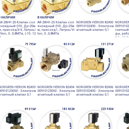
В НАЛИЧИИ
В НАЛИЧИИ
AR-2W41-20 Клапан сол
AR-2W41-25 Клапан сол
NORGREN HERION 82400
NORGREN
еноидный (НЗ, Ду=20м
еноидный (НЗ, Ду=25м
00910102400 - Электром
0091010
м, присоед3/4, Латунь/
м, присоед1, Латунь/Vi
агнитный клапан 0,1
гнитный
Viton, 0…0,8МПа, (-10…12
ton, 0…0,8МПа
ды, раб
0)
0.1 - 16 
79 795₽
83 012₽
131 271₽
NORGREN HERION 82403
NORGREN HERION 82404
NORGREN HERION 82406
NORGREN
00910123050 - Электром
00910123050 - Электром
00910102400 - Электром
00910102
агнитный клапан 0,1
агнитный клапан 0,1
агнитный клапан 0,1
агнитный
89 016₽
183 402₽
223 940₽