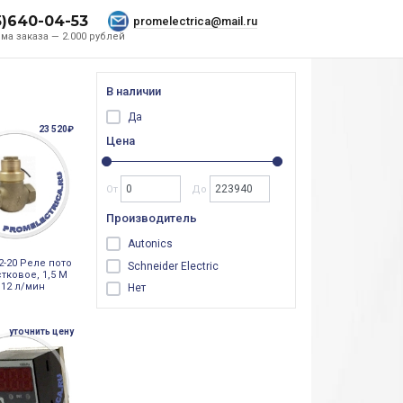
5)640-04-53
promelectrica@mail.ru
ма заказа — 2.000 рублей
В наличии
Да
23 520₽
Цена
От
До
Производитель
Autonics
2-20 Реле пото
Schneider Electric
тковое, 1,5 М
 12 л/мин
Нет
уточнить цену