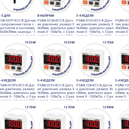
1-3 ДНЯ
В НАЛИЧИИ
3-4 НЕДЕЛИ
PSA-V01P-RC1/8 Датчик
PSAN-01CA-RC1/8 Датч
PSAN-01CH-RC1/8 Датч
PSAN-01
и разрежения газов с
ик давления, размер 3
ик давления, размер 3
чик дав
дисплеем и кнопками,
0х30мм, диапазон давл
0х30мм, диапазон давл
30х30мм
30х30х39мм, выходы - 1
ения 0 - 100кПа, с С-раз
ения 0 - 100кПа, с С-раз
ления 0 
дискретный и 1 аналог
ъемом, 2 выхода NPN,
ъемом, 2 выхода NPN,
зъемом,
овый, Autonics
дополните Autonics
функция Autonics
дополни
10 534₽
10 534₽
12 750₽
3-4 НЕДЕЛИ
3-4 НЕДЕЛИ
3-4 НЕДЕЛИ
3-4 НЕД
PSAN-01CPV-RC1/8 Дат
PSAN-01CV-RC1/8 Датч
PSAN-1CA-RC1/8 Датчи
PSAN-1C
чик давления, размер
ик давления, размер 3
к давления, размер 30
к давле
30х30мм, диапазон дав
0х30мм, диапазон давл
х30мм, диапазон давл
х30мм, 
ления 0 - 100кПа, с С-ра
ения 0 - 100кПа, с С-раз
ения 0 - 1000кПа, с С-ра
ения 0 -
зъемом, 2 выхода PNP,
ъемом, 2 выхода NPN,
зъемом, 2 выхода NP
зъемом,
дополните Autonics
дополните Autonics
N, дополнит Autonics
N, функц
12 750₽
12 750₽
12 980₽