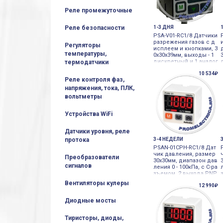
Реле промежуточные
Реле безопасности
1-3 ДНЯ
PSA-V01-RC1/8 Датчики
разрежения газов с д
Регуляторы
исплеем и кнопками, 3
температуры,
0х30х39мм, выходы - 1
дискретный и 1 аналог
термодатчики
овый, Autonics
10 534₽
Реле контроля фаз,
напряжения, тока, ПЛК,
вольтметры
Устройства WiFi
Датчики уровня, реле
протока
3-4 НЕДЕЛИ
PSAN-01CPH-RC1/8 Дат
чик давления, размер
Преобразователи
30х30мм, диапазон дав
сигналов
ления 0 - 100кПа, с С-ра
зъемом, 2 выхода PNP,
функция Autonics
Вентиляторы кулеры
12 990₽
Диодные мосты
Тиристоры, диоды,