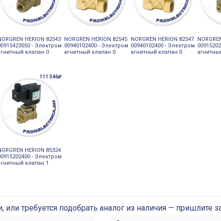
NORGREN HERION 82543
NORGREN HERION 82545
NORGREN HERION 82547
NORGREN
00915423050 - Электром
00940102400 - Электром
00940102400 - Электром
00915202
агнитный клапан 0
агнитный клапан 0
агнитный клапан 0
агнитны
111 346₽
NORGREN HERION 85324
00915202400 - Электром
агнитный клапан 1
и, или требуется подобрать аналог из наличия — пришлите з