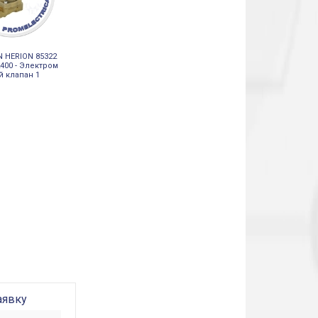
 HERION 85322
400 - Электром
й клапан 1
аявку