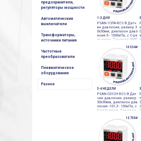
предохранители,
регуляторы мощности
1-3 ДНЯ
Автоматические
PSAN-1CPA-RC1/8 Датч
выключатели
ик давления, размер 3
0х30мм, диапазон давл
Трансформаторы,
ения 0 - 1000кПа, с С-ра
зъемом, 2 выхода PNP,
источники питания
дополнит Autonics
10 534₽
Частотные
преобразователи
Пневматическое
оборудование
Разное
3-4 НЕДЕЛИ
PSAN-C01CH-RC1/8 Дат
чик давления, размер
30х30мм, диапазон дав
ления -101,3 - 100кПа, с
С-разъемом, 2 выхода
NPN, функ Autonics
12 750₽