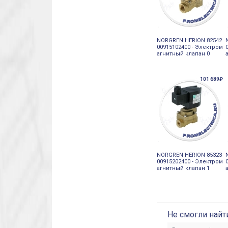
NORGREN HERION 82542
00915102400 - Электром
агнитный клапан 0
101 689₽
NORGREN HERION 85323
00915202400 - Электром
агнитный клапан 1
Не смогли найт