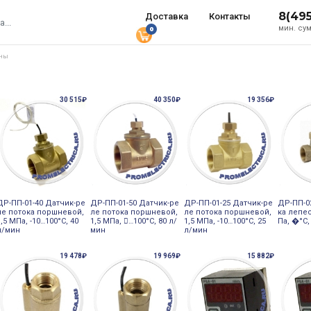
8(49
Доставка
Контакты
мин. сум
0
аны
30 515₽
40 350₽
19 356₽
ДР-ПП-01-40 Датчик-ре
ДР-ПП-01-50 Датчик-ре
ДР-ПП-01-25 Датчик-ре
ДР-ПП-0
ле потока поршневой,
ле потока поршневой,
ле потока поршневой,
ка лепес
1,5 МПа, -10…100°С, 40
1,5 МПа, 󔼒…100°С, 80 л/
1,5 МПа, -10…100°С, 25
Па, �°С,
л/мин
мин
л/мин
19 478₽
19 969₽
15 882₽