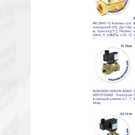
AR-2W41-15 Клапан сол
еноидный (НЗ, Ду=15м
м, присоед1/2, Латунь/
Viton, 0…0,8МПа, (-10…12
0)
79 795₽
NORGREN HERION 82403
00910102400 - Электром
агнитный клапан 0,1...1
6бар
52 131₽