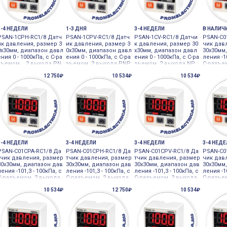
3-4 НЕДЕЛИ
1-3 ДНЯ
3-4 НЕДЕЛИ
В НАЛИЧ
PSAN-1CPH-RC1/8 Датч
PSAN-1CPV-RC1/8 Датч
PSAN-1CV-RC1/8 Датчи
PSAN-C0
ик давления, размер 3
ик давления, размер 3
к давления, размер 30
чик дав
0х30мм, диапазон давл
0х30мм, диапазон давл
х30мм, диапазон давл
30х30мм
ения 0 - 1000кПа, с С-ра
ения 0 - 1000кПа, с С-ра
ения 0 - 1000кПа, с С-ра
ления -10
зъемом, , 2 выхода PN
зъемом, 2 выхода PNP,
зъемом, 2 выхода NP
С-разъе
P, функци Autonics
дополнит Autonics
N, дополнит Autonics
NPN, до
12 750₽
10 534₽
10 534₽
3-4 НЕДЕЛИ
3-4 НЕДЕЛИ
3-4 НЕДЕЛИ
3-4 НЕД
PSAN-C01CPA-RC1/8 Да
PSAN-C01CPH-RC1/8 Да
PSAN-C01CPV-RC1/8 Да
PSAN-C0
тчик давления, размер
тчик давления, размер
тчик давления, размер
чик дав
30х30мм, диапазон дав
30х30мм, диапазон дав
30х30мм, диапазон дав
30х30мм
ления -101,3 - 100кПа, с
ления -101,3 - 100кПа, с
ления -101,3 - 100кПа, с
ления -10
С-разъемом, 2 выхода
С-разъемом, 2 выхода
С-разъемом, 2 выхода
С-разъе
PNP, допо Autonics
PNP, фун Autonics
PNP, допо Autonics
NPN, до
10 534₽
12 750₽
10 534₽