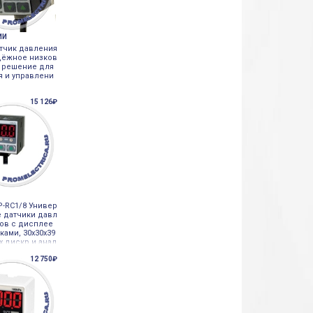
ИИ
атчик давления
адёжное низков
 решение для
я и управлени
15 126₽
P-RC1/8 Универ
 датчики давл
зов с дисплее
ками, 30х30х39
х дискр и анал
ics
12 750₽