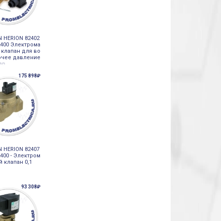
 HERION 82402
2400 Электрома
 клапан для во
очее давление
бар
175 898₽
 HERION 82407
400 - Электром
 клапан 0,1
93 308₽