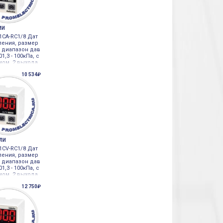
ИИ
1CA-RC1/8 Дат
ления, размер
, диапазон дав
1,3 - 100кПа, с
мом, 2 выхода
по Autonics
10 534₽
ЕЛИ
1CV-RC1/8 Дат
ления, размер
, диапазон дав
1,3 - 100кПа, с
мом, 2 выхода
по Autonics
12 750₽