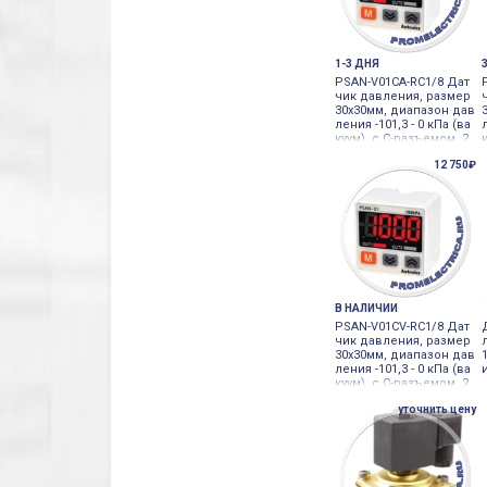
1-3 ДНЯ
PSAN-V01CA-RC1/8 Дат
чик давления, размер
30х30мм, диапазон дав
ления -101,3 - 0 кПа (ва
куум), с С-разъемом, 2
выхода N Autonics
12 750₽
В НАЛИЧИИ
PSAN-V01CV-RC1/8 Дат
чик давления, размер
30х30мм, диапазон дав
ления -101,3 - 0 кПа (ва
куум), с С-разъемом, 2
выхода N Autonics
уточнить цену