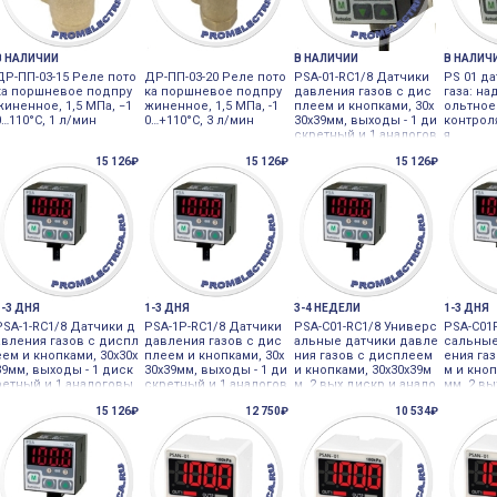
В НАЛИЧИИ
В НАЛИЧИИ
В НАЛИЧ
ДР-ПП-03-15 Реле пото
ДР-ПП-03-20 Реле пото
PSA-01-RC1/8 Датчики
PS 01 д
ка поршневое подпру
ка поршневое подпру
давления газов с дис
газа: н
жиненное, 1,5 МПа, −1
жиненное, 1,5 МПа, -1
плеем и кнопками, 30х
ольтное
0…110°С, 1 л/мин
0…+110°С, 3 л/мин
30х39мм, выходы - 1 ди
контрол
скретный и 1 аналогов
я
ый Autonics
15 126₽
15 126₽
15 126₽
1-3 ДНЯ
1-3 ДНЯ
3-4 НЕДЕЛИ
1-3 ДНЯ
PSA-1-RC1/8 Датчики д
PSA-1P-RC1/8 Датчики
PSA-C01-RC1/8 Универс
PSA-C01
авления газов с диспл
давления газов с дис
альные датчики давле
сальные
еем и кнопками, 30х30х
плеем и кнопками, 30х
ния газов с дисплеем
ения га
39мм, выходы - 1 диск
30х39мм, выходы - 1 ди
и кнопками, 30х30х39м
м и кноп
ретный и 1 аналоговы
скретный и 1 аналогов
м, 2 вых дискр и анало
мм, 2 вы
й, 0 Autonics
ый, 0 Autonics
г, - Autonics
ог Auton
15 126₽
12 750₽
10 534₽