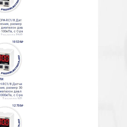
CPA-RC1/8 Дат
ления, размер
, диапазон дав
- 100кПа, с С-ра
 2 выхода PNP,
те Autonics
10 534₽
ЕЛИ
H-RC1/8 Датчи
ния, размер 30
диапазон давл
 1000кПа, с С-ра
 , 2 выхода NP
и Autonics
12 750₽