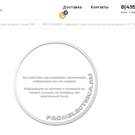
8(49
Доставка
Контакты
мин. сум
0
яторы мощности серия DPU
DPU11C-350D(A) Цифровой тиристорный регулятор мощности 1￠*1