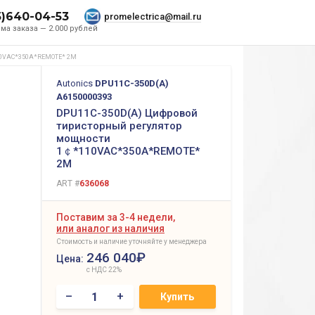
5)640-04-53
promelectrica@mail.ru
ма заказа — 2.000 рублей
10VAC*350A*REMOTE* 2M
Autonics
DPU11C-350D(A)
A6150000393
DPU11C-350D(A) Цифровой
тиристорный регулятор
мощности
1￠*110VAC*350A*REMOTE*
2M
ART #
636068
Поставим за 3-4 недели,
или аналог из наличия
Стоимость и наличие уточняйте у менеджера
246 040₽
Цена:
с НДС 22%
–
+
Купить