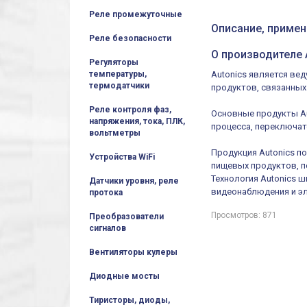
Реле промежуточные
Описание, примен
Реле безопасности
О производителе 
Регуляторы
температуры,
Autonics является ве
термодатчики
продуктов, связанных
Реле контроля фаз,
Основные продукты Au
напряжения, тока, ПЛК,
процесса, переключат
вольтметры
Продукция Autonics п
Устройства WiFi
пищевых продуктов, 
Технология Autonics 
Датчики уровня, реле
видеонаблюдения и э
протока
Просмотров: 871
Преобразователи
сигналов
Вентиляторы кулеры
Диодные мосты
Тиристоры, диоды,