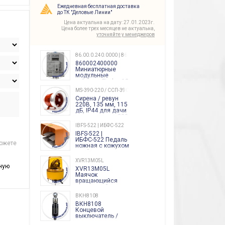
Ежедневная бесплатная доставка
до ТК "Деловые Линии"
Цена актуальна на дату: 27.01.2023г.
Цена более трех месяцев не актуальна,
уточняйте у менеджеров
86.00.0.240.0000 | 860002400000
860002400000
Миниатюрные
модульные
таймеры Finder, 12-
240 Вольт AC/DC
MS-390-220 / ССП-390 220В
Finder
Сирена / ревун
86.00.0.240.0000
220В, 135 мм, 115
дБ, IP44 для дачи
производства 220
Вольт звук ситены
IBFS-522 | ИБФС-522
"пожарная
IBFS-522 |
тревога"
ИБФС-522 Педаль
можете
ножная с кожухом
двойная,
контактная группа
XVR13M05L
2х(1НО+1НЗ)
ную
XVR13M05L
15Ампер 250В
Маячок
вращающийся
оранжевый
230VAC 130мм
ВКН8108
ВКН8108
Концевой
выключатель /
выключатель