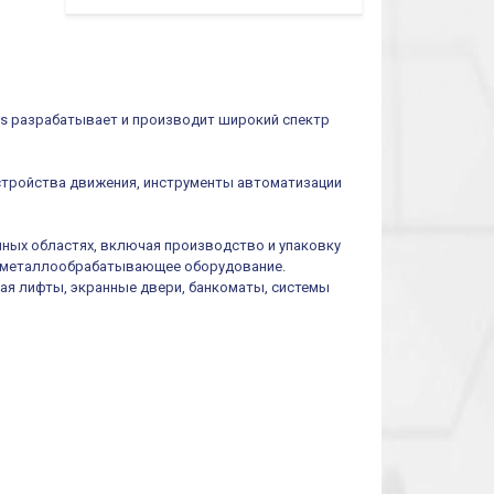
путевой,
800202300000С | 80 02 0 230 0000 С
алюминиевый
800202300000С
регулируемый
многофункциональные
ролик
реле времени
0.1cек.-10 дней, 10
функций/режимов
cs разрабатывает и производит широкий спектр
устройства движения, инструменты автоматизации
ных областях, включая производство и упаковку
 и металлообрабатывающее оборудование.
ая лифты, экранные двери, банкоматы, системы