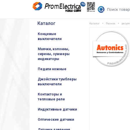
Каталог
Каталог
Разное
регул
Концевые
выключатели
Маячки, колонны,
сирены, зуммеры
индикаторы
Педали ножные
Джойстики тумблеры
выключатели
Контакторы и
тепловые реле
Индуктивные датчики
Оптические датчики
Датчики давления