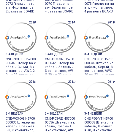
0072 Гнездо на пл
0070 Гнездо на пл
0073 Гнездо на пл
ату, 4-контактное,
ату, 3-контактное,
ату, 4-контактное,
2 разъёма BOARD
4 разъёма BOARD
4 разъёма BOARD
201₽
201₽
201₽
3-4 НЕДЕЛИ
3-4 НЕДЕЛИ
3-4 НЕДЕЛИ
CNE-P03-BL H57000
CNE-P03-GN H5700
CNE-P03-GY H5700
00034 Штекер на к
000032 Штекер на
000040 Штекер на
абель, Синий, 3-к
кабель, Зеленый,
кабель, Серый, 3-
онтактное, AWG 2
3-контактное, AW
контактное, AWG
0 до 22, сечение
G 20 до 22, сечен
20 до 22, сечение
провода 0.32 до
ие провода 0.32 д
провода 0.32 до
201₽
201₽
201₽
0.5, диаметр 1.2 д
о 0.5, диаметр 1.0
0.5, диаметр 1.6 д
о 1.6мм PLUG 3PI
до 1.2мм PLUG 3P
о 2.0мм PLUG 3PI
N (BLUE)
IN (GREEN)
N (GRAY)
3-4 НЕДЕЛИ
3-4 НЕДЕЛИ
3-4 НЕДЕЛИ
CNE-P03-OG H5700
CNE-P03-RE H57000
CNE-P03-VT H5700
000035 Штекер на
00036 Штекер на к
000038 Штекер на
кабель, Оранжев
абель, Красный,
кабель, Фиолето
ый, 3-контактное,
3-контактное, AW
вый, 3-контактно