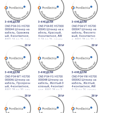
N (BLUE)
IN (GREEN)
N (GRAY)
3-4 НЕДЕЛИ
3-4 НЕДЕЛИ
3-4 НЕДЕЛИ
CNE-P04-OG H5700
CNE-P04-RE H57000
CNE-P04-VT H5700
000044 Штекер на
00045 Штекер на к
000047 Штекер на
кабель, Оранжев
абель, Красный,
кабель, Фиолето
ый, 4-контактное,
4-контактное, AW
вый, 4-контактно
AWG 24 до 26, сеч
G 24 до 26, сечен
е, AWG 28 до 30, с
ение провода 0.1
ие провода 0.13 д
ечение провода
201₽
201₽
201₽
3 до 0.21, диамет
о 0.21, диаметр 0.
0.05 до 0.08, диам
р 1.2 до 1.6мм PL
8 до 1.0мм PLUG 4
етр 1.0 до 1.2мм P
UG 4PIN (ORANGE)
PIN (RED)
LUG 4PIN (VIOLET)
3-4 НЕДЕЛИ
3-4 НЕДЕЛИ
3-4 НЕДЕЛИ
CNE-P04-WT H5700
CNE-P04-YG H5700
CNE-P04-YW H5700
000046 Штекер на
000048 Штекер на
000042 Штекер на
кабель, Прозрачн
кабель, Желтый-З
кабель, Желтый,
ый, 4-контактное,
еленый, 4-контакт
4-контактное, AW
AWG 28 до 30, сеч
ное, AWG 28 до 3
G 24 до 26, сечен
ение провода 0.0
0, сечение прово
ие провода 0.13 д
201₽
201₽
201₽
5 до 0.08, диамет
да 0.05 до 0.08, ди
о 0.21, диаметр 1.
р 0.6 до 0.8мм PL
аметр 0.8 до 1.0м
0 до 1.2мм PLUG 4
UG 4PIN (TRANSPA
м PLUG 4PIN (YELL
PIN (YELLOW)
RENT)
OW-GREEN)