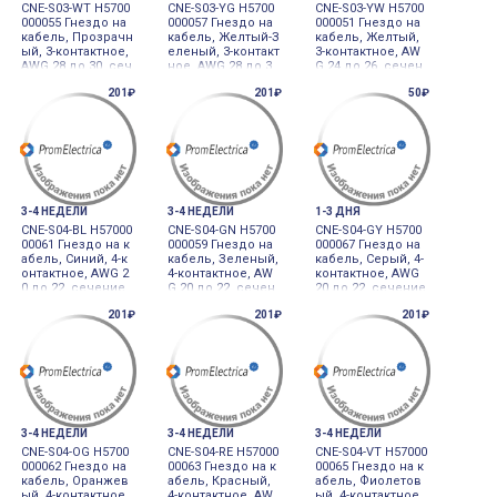
CNE-S03-WT H5700
CNE-S03-YG H5700
CNE-S03-YW H5700
000055 Гнездо на
000057 Гнездо на
000051 Гнездо на
кабель, Прозрачн
кабель, Желтый-З
кабель, Желтый,
ый, 3-контактное,
еленый, 3-контакт
3-контактное, AW
AWG 28 до 30, сеч
ное, AWG 28 до 3
G 24 до 26, сечен
ение провода 0.0
0, сечение прово
ие провода 0.13 д
201₽
201₽
50₽
5 до 0.08, диамет
да 0.05 до 0.08, ди
о 0.2, диаметр 1.0
р 0.6 до 0.8мм SO
аметр 0.8 до 1.0м
до 1.2мм SOCKET
CKET 3PIN (TRANS
м SOCKET 3PIN (YE
3PIN (YELLOW)
PARENT)
LLOW-GREEN)
3-4 НЕДЕЛИ
3-4 НЕДЕЛИ
1-3 ДНЯ
CNE-S04-BL H57000
CNE-S04-GN H5700
CNE-S04-GY H5700
00061 Гнездо на к
000059 Гнездо на
000067 Гнездо на
абель, Синий, 4-к
кабель, Зеленый,
кабель, Серый, 4-
онтактное, AWG 2
4-контактное, AW
контактное, AWG
0 до 22, сечение
G 20 до 22, сечен
20 до 22, сечение
провода 0.32 до
ие провода 0.32 д
провода 0.32 до
201₽
201₽
201₽
0.5, диаметр 1.2 д
о 0.5, диаметр 1.0
0.5, диаметр 1.6 д
о 1.6мм SOCKET 4
до 1.2мм SOCKET
о 2.0мм SOCKET 4
PIN (BLUE)
4PIN (GREEN)
PIN (GRAY)
3-4 НЕДЕЛИ
3-4 НЕДЕЛИ
3-4 НЕДЕЛИ
CNE-S04-OG H5700
CNE-S04-RE H57000
CNE-S04-VT H57000
000062 Гнездо на
00063 Гнездо на к
00065 Гнездо на к
кабель, Оранжев
абель, Красный,
абель, Фиолетов
ый, 4-контактное,
4-контактное, AW
ый, 4-контактное,