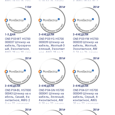
AWG 24 до 26, сеч
G 24 до 26, сечен
е, AWG 28 до 30, с
ение провода 0.1
ие провода 0.13 д
ечение провода
110₽
201₽
201₽
3 до 0.21, диамет
о 0.21, диаметр 0.
0.05 до 0.08, диам
р 1.2 до 1.6мм PL
8 до 1.0мм PLUG 3
етр 1.0 до 1.2мм P
UG 3PIN (ORANGE)
PIN (RED)
LUG 3PIN (VIOLET)
1-3 ДНЯ
3-4 НЕДЕЛИ
3-4 НЕДЕЛИ
CNE-P03-WT H5700
CNE-P03-YG H5700
CNE-P03-YW H5700
000037 Штекер на
000039 Штекер на
000033 Штекер на
кабель, Прозрачн
кабель, Желтый-З
кабель, Желтый,
ый, 3-контактное,
еленый, 3-контакт
3-контактное, AW
AWG 28 до 30, сеч
ное, AWG 28 до 3
G 24 до 26, сечен
ение провода 0.0
0, сечение прово
ие провода 0.13 д
201₽
201₽
201₽
5 до 0.08, диамет
да 0.05 до 0.08, ди
о 0.21, диаметр 1.
р 0.6 до 0.8мм PL
аметр 0.8 до 1.0м
0 до 1.2мм PLUG 3
UG 3PIN (TRANSPA
м PLUG 3PIN (YELL
PIN (YELLOW)
RENT)
OW-GREEN)
3-4 НЕДЕЛИ
3-4 НЕДЕЛИ
3-4 НЕДЕЛИ
CNE-P04-BL H57000
CNE-P04-GN H5700
CNE-P04-GY H5700
00043 Штекер на к
000041 Штекер на
000049 Штекер на
абель, Синий, 4-к
кабель, Зеленый,
кабель, Серый, 4-
онтактное, AWG 2
4-контактное, AW
контактное, AWG
0 до 22, сечение
G 20 до 22, сечен
20 до 22, сечение
провода 0.32 до
ие провода 0.32 д
провода 0.32 до
201₽
201₽
201₽
0.5, диаметр 1.2 д
о 0.5, диаметр 1.0
0.5, диаметр 1.6 д
о 1.6мм PLUG 4PI
до 1.2мм PLUG 4P
о 2.0мм PLUG 4PI