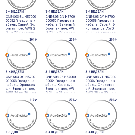
3-4 НЕДЕЛИ
3-4 НЕДЕЛИ
3-4 НЕДЕЛИ
CNE-S03-BL H57000
CNE-S03-GN H5700
CNE-S03-GY H5700
00052 Гнездо на к
000050 Гнездо на
000058 Гнездо на
абель, Синий, 3-к
кабель, Зеленый,
кабель, Серый, 3-
онтактное, AWG 2
3-контактное, AW
контактное, AWG
0 до 22, сечение
G 20 до 22, сечен
20 до 22, сечение
провода 0.32 до
ие провода 0.32 д
провода 0.32 до
201₽
201₽
201₽
0.5, диаметр 1.2 д
о 0.5, диаметр 1.0
0.5, диаметр 1.6 д
о 1.6мм SOCKET 3
до 1.2мм SOCKET
о 2.0мм SOCKET 3
PIN (BLUE)
3PIN (GREEN)
PIN (GRAY)
3-4 НЕДЕЛИ
3-4 НЕДЕЛИ
3-4 НЕДЕЛИ
CNE-S03-OG H5700
CNE-S03-RE H57000
CNE-S03-VT H57000
000053 Гнездо на
00054 Гнездо на к
00056 Гнездо на к
кабель, Оранжев
абель, Красный,
абель, Фиолетов
ый, 3-контактное,
3-контактное, AW
ый, 3-контактное,
AWG 24 до 26, сеч
G 24 до 26, сечен
AWG 28 до 30, сеч
ение провода 0.1
ие провода 0.13 д
ение провода 0.0
110₽
201₽
201₽
3 до 0.21, диамет
о 0.21, диаметр 0.
5 до 0.08, диамет
р 1.2 до 1.6мм SO
8 до 1.0мм SOCKE
р 1.0 до 1.2мм SO
CKET 3PIN (ORANG
T 3PIN (RED)
CKET 3PIN (VIOLE
E)
T)
1-3 ДНЯ
3-4 НЕДЕЛИ
3-4 НЕДЕЛИ