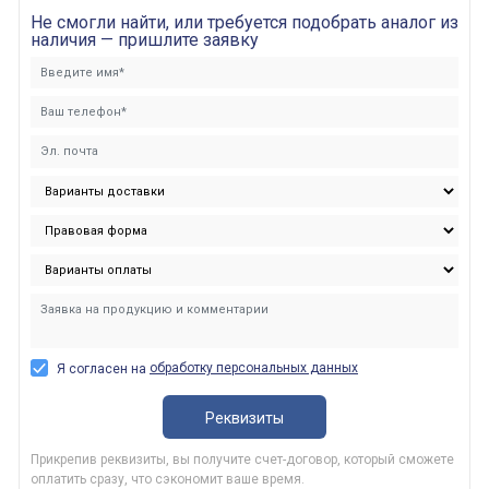
я сокет), 110-240 В
Не смогли найти, или требуется подобрать аналог из
~ 50/60 Гц, 24-240
В= 100-240VAC/24-
наличия — пришлите заявку
240
обработку персональных данных
Я согласен на
Реквизиты
Прикрепив реквизиты, вы получите счет-договор, который сможете
оплатить сразу, что сэкономит ваше время.