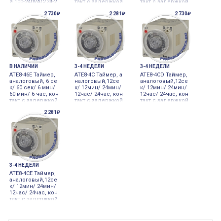
й 100-240VAC/24-2
такт с задержкой
такт с задержкой
40VDC
1C + мгновенный
2C, 8-контактный
2 730₽
2 281₽
2 730₽
контакт 1a, 8-конт
(требуется соке
актный (требуетс
т), 110-240 В~ 50/6
я сокет), 110-240 В
0 Гц, 24-240 В= 100-
~ 50/60 Гц, 24-240
240VAC/24-240VDC
В= 100-240VAC/24-
2
В НАЛИЧИИ
3-4 НЕДЕЛИ
3-4 НЕДЕЛИ
ATE8-46E Таймер,
ATE8-4C Таймер, а
ATE8-4CD Таймер,
аналоговый, 6 се
налоговый,12се
аналоговый,12се
к/ 60 сек/ 6 мин/
к/ 12мин/ 24мин/
к/ 12мин/ 24мин/
60 мин/ 6 час, кон
12час/ 24час, кон
12час/ 24час, кон
такт с задержкой
такт с задержкой
такт с задержкой
1C + мгновенный
1C + мгновенный
2C, 8-контактный
2 281₽
контакт 1C, 8-конт
контакт 1a, 8-конт
(требуется соке
актный (требуетс
актный (требуетс
т), 110-240 В~ 50/6
я сокет), 110-240 В
я сокет), 110-240 В
0 Гц, 24-240 В= 100-
~ 50/60 Гц, 24-240
~ 50/60 Гц, 24-240
240VAC/24-240VDC
В= 100-240VAC/24-
В= 100-240VAC/24-
240V
3-4 НЕДЕЛИ
ATE8-4CE Таймер,
аналоговый,12се
к/ 12мин/ 24мин/
12час/ 24час, кон
такт с задержкой
1C + мгновенный
контакт 1C, 8-конт
актный (требуетс