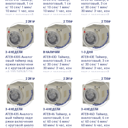
аналоговый, 1 се
аналоговый, 1 се
налоговый, 3 се
к/ 10 сек/ 1 мин/
к/ 10 сек/ 1 мин/
к/ 30 сек/ 1 мин/
10 мин/ 1 час, кон
10 мин/ 1 час, кон
30 мин/ 3 час, кон
такт с задержкой
такт с задержкой
такт с задержкой
2C, 8-контактный
1C + мгновенный
1C + мгновенный
2 281₽
2 730₽
2 730₽
(требуется соке
контакт 1C, 8-конт
контакт 1a, 8-конт
т), 110-240 В~ 50/6
актный (требуетс
актный (требуетс
0 Гц, 24-240 В= 100-
я сокет), 110-240 В
я сокет), 110-240 В
240VAC/24-240VDC
~ 50/60 Гц, 24-240
~ 50/60 Гц, 24-240
В= 100-240VAC/24-
В= 100-240VAC/24-
2
3-4 НЕДЕЛИ
В НАЛИЧИИ
1-3 ДНЯ
ATE8-430S Аналог
ATE8-43D Таймер,
ATE8-43E Таймер,
овый таймер зад
аналоговый, 3 се
аналоговый, 3 се
ержки включени
к/ 30 сек/ 3 мин/
к/ 30 сек/ 1 мин/
я с круговой шкал
30 мин/ 3 час, кон
30 мин/ 3 час, кон
ой 100-240VAC/24-
такт с задержкой
такт с задержкой
240VDC
2C, 8-контактный
1C + мгновенный
2 281₽
2 281₽
2 730₽
(требуется соке
контакт 1C, 8-конт
т), 110-240 В~ 50/6
актный (требуетс
0 Гц, 24-240 В= 100-
я сокет), 110-240 В
240VAC/24-240VDC
~ 50/60 Гц, 24-240
3S/3
В= 100-240VAC/24-
3-4 НЕДЕЛИ
3-4 НЕДЕЛИ
3-4 НЕДЕЛИ
ATE8-43S Аналого
ATE8-46 Таймер, а
ATE8-46D Таймер,
вый таймер заде
налоговый, 6 се
аналоговый, 6 се
ржки включения
к/ 60 сек/ 6 мин/
к/ 60 сек/ 6 мин/
с круговой шкало
60 мин/ 6 час, кон
60 мин/ 6 час, кон