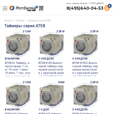
мин. сумма заказа — 2.000 рублей
0
8(495)640-04-53
Каталог
Разное
Таймеры серия ATE8
Таймеры серия ATE8
2 130₽
2 281₽
2 281₽
В НАЛИЧИИ
3-4 НЕДЕЛИ
3-4 НЕДЕЛИ
ATE8-41 Таймер, а
ATE8-410S Аналог
ATE8-410SD Анало
налоговый, 1 се
овый таймер зад
говый таймер зад
к/ 10 сек/ 1 мин/
ержки включени
ержки включени
10 мин/ 1 час, кон
я с круговой шкал
я с круговой шкал
такт с задержкой
ой 100-240VAC/24-
ой 100-240VAC/24-
1C + мгновенный
240VDC
240VDC
2 130₽
840₽
2 281₽
контакт 1a, 8-конт
актный (требуетс
я сокет), 110-240 В
~ 50/60 Гц, 24-240
В= 100-240VAC/24-
2
В НАЛИЧИИ
1-3 ДНЯ
3-4 НЕДЕЛИ
ATE8-41D Таймер,
ATE8-41E Таймер,
ATE8-43 Таймер, а