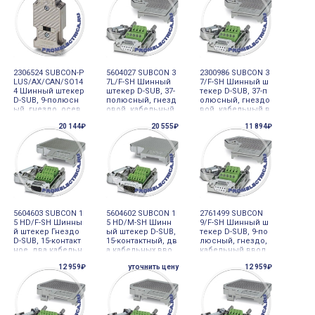
Мбит/с
2306524 SUBCON-P
5604027 SUBCON 3
2300986 SUBCON 3
LUS/AX/CAN/SO14
7L/F-SH Шинный
7/F-SH Шинный ш
4 Шинный штекер
штекер D-SUB, 37-
текер D-SUB, 37-п
D-SUB, 9-полюсн
полюсный, гнезд
олюсный, гнездо
ый, гнездо, осев
овой, кабельный
вой, кабельный в
ое исполнение с
ввод под углом 3
вод под углом 3
20 144₽
20 555₽
11 894₽
двумя кабельным
5°, универсальны
5°, универсальны
и вводами, CAN, C
й тип для всех си
й тип для всех си
ANopen, SafetyBus
стем
стем
-P
5604603 SUBCON 1
5604602 SUBCON 1
2761499 SUBCON
5 HD/F-SH Шинны
5 HD/M-SH Шинн
9/F-SH Шинный ш
й штекер Гнездо
ый штекер D-SUB,
текер D-SUB, 9-по
D-SUB, 15-контакт
15-контактный, дв
люсный, гнездо,
ное, два кабельн
а кабельных вво
кабельный ввод
ых ввода 35°, уни
да 35°, универсал
под углом 35°, ун
12 959₽
уточнить цену
12 959₽
версальный тип
ьный тип для все
иверсальный тип
для всех систем
х систем
для всех систем