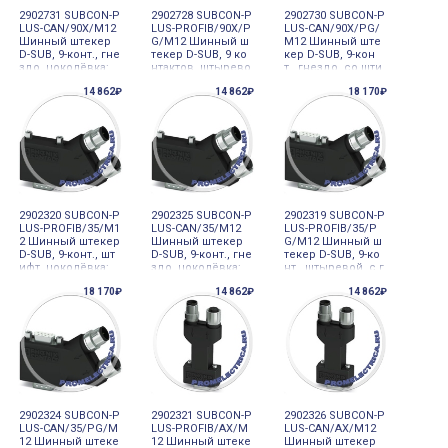
2902731 SUBCON-P
2902728 SUBCON-P
2902730 SUBCON-P
LUS-CAN/90X/M12
LUS-PROFIB/90X/P
LUS-CAN/90X/PG/
Шинный штекер
G/M12 Шинный ш
M12 Шинный ште
D-SUB, 9-конт., гне
текер D-SUB, 9 ко
кер D-SUB, 9-кон
здо, цоколёвка:
нтактов, штырево
т., гнездо, со шти
2, 3, 5, 6, 7, 9; два
й, с гнездом PG-D
фтом PG-D-SUB, ц
14 862₽
14 862₽
18 170₽
подвода кабеля
-SUB, расположе
околёвка: 2,3,5,6,
M12 (кодировка
ние контактов: 3,
7,9; два подвода
A) под углом 90°.
5,6,8; два подвод
кабеля M12 (коди
CAN, CA
а для кабеля
ровка A) под
2902320 SUBCON-P
2902325 SUBCON-P
2902319 SUBCON-P
LUS-PROFIB/35/M1
LUS-CAN/35/M12
LUS-PROFIB/35/P
2 Шинный штекер
Шинный штекер
G/M12 Шинный ш
D-SUB, 9-конт., шт
D-SUB, 9-конт., гне
текер D-SUB, 9-ко
ифт, цоколёвка:
здо, цоколёвка:
нт., штыревой, с г
3, 5, 6, 8; два подв
2, 3, 5, 6, 7, 9; два
нездом PG-D-SUB,
18 170₽
14 862₽
14 862₽
ода кабеля M12 (к
подвода кабеля
цоколёвка: 3, 5, 6,
одировка В) под
M12 (кодировка
8; два подвода д
углом 35°. PROFIB
A) под углом 35°.
ля кабеля M12 (ко
US DP
CAN, CAN
дировка
2902324 SUBCON-P
2902321 SUBCON-P
2902326 SUBCON-P
LUS-CAN/35/PG/M
LUS-PROFIB/AX/M
LUS-CAN/AX/M12
12 Шинный штеке
12 Шинный штеке
Шинный штекер