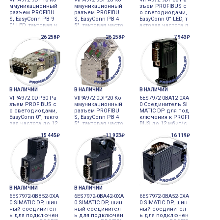
ммуникационный
ммуникационный
зъем PROFIBUS с
разъем PROFIBU
разъем PROFIBU
о светодиодами,
S, EasyConn PB 9
S, EasyConn PB 4
EasyConn 0° LED, т
0° LED, тактовая ч
5°, тактовая часто
актовая частота д
астота до 12 Мби
та до 12 Мбит/с,
о 12 Мбит/с, мета
26 258₽
26 258₽
7 943₽
т/с, металлическ
металлический к
ллический корпу
ий корпус, VIPA
орпус, VIPA
с VIPA
В НАЛИЧИИ
В НАЛИЧИИ
В НАЛИЧИИ
VIPA972-0DP30 Ра
VIPA972-0DP20 Ко
6ES7972-0BA12-0XA
зъем PROFIBUS с
ммуникационный
0 Соединитель SI
о светодиодами,
разъем PROFIBU
MATIC DP для под
EasyConn 0°, такто
S, EasyConn PB 4
ключения к PROFI
вая частота до 12
5°, тактовая часто
BUS до 12 мбит/с,
Мбит/с, металлич
та до 12 Мбит/с,
отвод кабеля под
15 445₽
11 923₽
16 119₽
еский корпус VIP
металлический к
углом 90 градусо
A
орпус, VIPA
в, Siemens
В НАЛИЧИИ
В НАЛИЧИИ
6ES7972-0BB52-0XA
6ES7972-0BA42-0XA
6ES7972-0BA52-0XA
0 SIMATIC DP, шин
0 SIMATIC DP, шин
0 SIMATIC DP, шин
ный соединител
ный соединител
ный соединител
ь для подключен
ь для подключен
ь для подключен