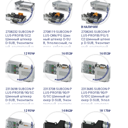
DP до 12 Мбит/с
женными под угл
лемм, CAN, CANop
ом 35°, для устро
en, SafetyBus-P до
йств сопряжения
1 мбит/с
с
В НАЛИЧИИ
2708232 SUBCON-P
2708119 SUBCON-P
2708245 SUBCON-P
LUS-PROFIB/SC2
LUS-CAN/PG Шин
LUS-PROFIB/PG/S
Шинный штекер
ный штекер D-SU
C2 Шинный штеке
D-SUB, 9-контактн
B, 9-полюсный, гн
р D-SUB, 9-контакт
ый, контактный ш
ездо, кабельный
ный, контактный
тырек, подвод ка
ввод под углом 3
штырек, подвод
12 959₽
16 052₽
16 052₽
беля под углом 3
5°, CAN, CANopen
кабеля под углом
5°, PROFIBUS DP д
®, SafetyBus-P до
35°, PROFIBUS DP
о 12 Мбит/с
1 Мбит/с
до 12 Мбит/с с гн
ездовой част
2313698 SUBCON-P
2313708 SUBCON-P
2313685 SUBCON-P
LUS-PROFIB/90/SC
LUS-PROFIB/90/P
LUS-PROFIB/90/P
Шинный штекер
G/SC Шинный шт
G/IDC Шинный шт
D-SUB, 9-контактн
екер D-SUB, 9-кон
екер D-SUB, 9-пол
ый, контактный ш
тактный, контактн
юсный, штырево
тырек, подвод ка
ый штырек, подв
й, кабельный вво
12 959₽
14 862₽
18 170₽
беля под углом 9
од кабеля под уг
д под углом 90°,
0°, PROFIBUS DP д
лом 90°, PROFIBU
PROFIBUS DP до 1
о 12 Мбит/с
S DP до 12 Мбит/
2 Мбит/с с гнезд
с с гнездовой ча
ом Pg-D-SUB