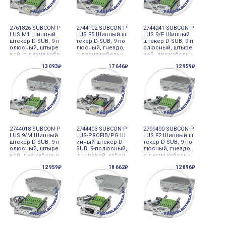
2761826 SUBCON-P
2744102 SUBCON-P
2744241 SUBCON-P
LUS M1 Шинный
LUS F5 Шинный ш
LUS 9/F Шинный
штекер D-SUB, 9-п
текер D-SUB, 9-по
штекер D-SUB, 9-п
олюсный, штыре
люсный, гнездо,
олюсный, штыре
вой, с двумя кабе
с двумя кабельн
вой, два кабельн
льными вводами,
ыми вводами, ра
ых ввода под угл
13 093₽
17 646₽
12 959₽
расположенным
сположенными п
ом 35°, универсал
и под углом 35°,
од углом 35°, CAN,
ьный тип для все
MODBUS, MODBU
SOCОNET K1, K2
х систем
S-PLUS, BITBUS, A
(Moeller), S-BUS
RCN
2744018 SUBCON-P
2744403 SUBCON-P
2799490 SUBCON-P
LUS 9/M Шинный
LUS-PROFIB/PG Ш
LUS F2 Шинный ш
штекер D-SUB, 9-п
инный штекер D-
текер D-SUB, 9-по
олюсный, штыре
SUB, 9-полюсный,
люсный, гнездо,
вой, два кабельн
штыревой, кабел
с двумя кабельн
ых ввода под угл
ьный ввод под уг
ыми вводами, ра
12 959₽
18 662₽
12 896₽
ом 35°, универсал
лом 35°, PROFIBU
сположенными п
ьный тип для все
S DP до 12 Мбит/
од углом 35°, шин
х систем
с с гнездом Pg-D-
ная система: CAN,
SUB
SOCОNET K1, K2