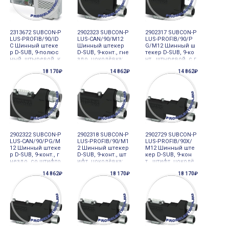
2313672 SUBCON-P
2902323 SUBCON-P
2902317 SUBCON-P
LUS-PROFIB/90/ID
LUS-CAN/90/M12
LUS-PROFIB/90/P
C Шинный штеке
Шинный штекер
G/M12 Шинный ш
р D-SUB, 9-полюс
D-SUB, 9-конт., гне
текер D-SUB, 9-ко
ный, штыревой, к
здо, цоколёвка:
нт., штыревой, с г
абельный ввод п
2, 3, 5, 6, 7, 9; два
нездом PG-D-SUB,
18 170₽
14 862₽
14 862₽
од углом 90°, PRO
подвода кабеля
цоколёвка: 3, 5, 6,
FIBUS DP до 12 М
M12 (кодировка
8; два подвода д
бит/с
A) под углом 90°.
ля кабеля M12 (ко
CAN, CAN
дировка
2902322 SUBCON-P
2902318 SUBCON-P
2902729 SUBCON-P
LUS-CAN/90/PG/M
LUS-PROFIB/90/M1
LUS-PROFIB/90X/
12 Шинный штеке
2 Шинный штекер
M12 Шинный ште
р D-SUB, 9-конт., г
D-SUB, 9-конт., шт
кер D-SUB, 9-кон
нездо, со штифто
ифт, цоколёвка:
т., штифт, цоколё
м PG-D-SUB, цоко
3, 5, 6, 8; два подв
вка: 3, 5, 6, 8; два
14 862₽
18 170₽
18 170₽
лёвка: 2, 3, 5, 6, 7,
ода кабеля M12 (к
подвода кабеля
9; два подвода ка
одировка В) под
M12 (кодировка
беля M12 (кодиро
углом 90°. PROFIB
В) под углом 90°.
вка A)
US DP
PROFIBUS DP