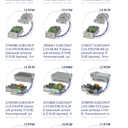
вой, с двумя кабе
здо, осевое испо
до, осевое испол
льными вводами,
лнение с двумя к
нение с двумя ка
12 959₽
13 313₽
14 257₽
расположенным
абельными ввод
бельными ввода
и под углом 35°, C
ами, универсальн
ми, CAN, CANope
AN, SOCОNET K1, K
ый тип для всех с
n, SafetyBus-P
2 (Moeller), S-B
истем
2744380 SUBCON-P
2904467 SUBCON-P
2744377 SUBCON-P
LUS-PROFIB/AX/SC
LUS-M/AX 9 Шинн
LUS-PROFIB/AX Ш
Шинный штекер
ый штекер D-SUB,
инный штекер D-
D-SUB (вилка), 9-п
9-контактный, шт
SUB (вилка), 9-по
олюсный, штыре
ыревой, аксиаль
люсный, штырев
вая часть, осево
ное исполнение
ая часть, осевое
14 257₽
14 588₽
12 959₽
е исполнение с д
с двумя кабельн
исполнение с дв
вумя кабельными
ыми вводами, ун
умя кабельными
вводами, PROFIB
иверсальный тип
вводами, PROFIB
US DP до 12 Мбит
для всех систем
US DP до 12 Мби
т/с
2744348 SUBCON-P
2310808 SUBCON-P
2708999 SUBCON-P
LUS-PROFIB Шинн
LUS-MODBUS/IL/B
LUS-CAN/SC2 Шин
ый штекер D-SUB,
K Шинный штеке
ный штекер D-SU
9-контактный, шт
р D-SUB (вилка), 9
B, 9-контактное гн
ыревой, два вво
-полюсный с дву
ездо, два ввода
да кабеля под угл
мя кабельными в
кабеля под углом
12 959₽
16 052₽
11 874₽
ом 35°, PROFIBUS
водами, располо
35° в двух рядах к