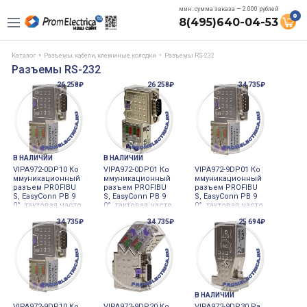
мин. сумма заказа — 2.000 рублей
0
8(495)640-04-53
Каталог
Разъемы, кабели, клеммные колодки
Разъемы RS-232
Разъемы RS-232
26 258₽
26 258₽
34 735₽
В НАЛИЧИИ
В НАЛИЧИИ
VIPA972-0DP10 Ко
VIPA972-0DP01 Ко
VIPA972-9DP01 Ко
ммуникационный
ммуникационный
ммуникационный
разъем PROFIBU
разъем PROFIBU
разъем PROFIBU
S, EasyConn PB 9
S, EasyConn PB 9
S, EasyConn PB 9
0°, тактовая часто
0°, тактовая часто
0°, тактовая часто
та до 12 Мбит/с,
та до 12 Мбит/с,
та до 12 Мбит/с,
34 735₽
34 735₽
25 694₽
металлический к
металлический к
металлический к
орпус, VIPA
орпус, VIPA
орпус, VIPA
В НАЛИЧИИ
VIPA972-9DP10 Ко
VIPA972-9DP20 Ко
VIPA972-9DP30 Ра