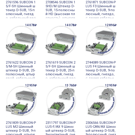
2761596 SUBCON 1
2708546 SUBCON 1
2761871 SUBCON-P
5/F-SH Шинный ш
5HD/M Штекер D-
LUS F3 Шинный ш
текер D-SUB, 15-п
SUB, 15-полюсны
текер D-SUB, 9-по
олюсный, гнезд
й HD (высокая пл
люсный, гнездо,
о, кабельный вво
отность), штырев
с двумя кабельн
д под углом 35°, у
ой, кабельный вв
ыми вводами, ра
14 078₽
14 078₽
12 896₽
ниверсальный ти
од под углом 35°,
сположенными п
п для всех систе
универсальный т
од углом 35°, CAN
м
ип для всех сист
open, FIP
ем
2761622 SUBCON 2
2761619 SUBCON 2
2744089 SUBCON-P
5/M-SH Шинный
5/F-SH Шинный ш
LUS F4 Шинный ш
штекер D-SUB, 25-
текер D-SUB, 25-п
текер D-SUB, 9-по
полюсный, штыр
олюсный, гнезд
люсный, гнездо,
евой, кабельный
о, кабельный вво
с двумя кабельн
ввод под углом 3
д под углом 35°, у
ыми вводами, ра
12 959₽
13 760₽
12 959₽
5°, универсальны
ниверсальный ти
сположенными п
й тип для всех си
п для всех систе
од углом 35°, CAN,
стем
м
KEBA до 1 МБит/с
2761839 SUBCON-P
2311797 SUBCON-P
2306566 SUBCON-P
LUS M2 Шинный
LUS-F/AX 9 Шинн
LUS-CAN/AX Шинн
штекер D-SUB, 9-п
ый штекер D-SUB,
ый штекер D-SUB,
олюсный, штыре
9-контактный, гне
9-полюсный, гнез