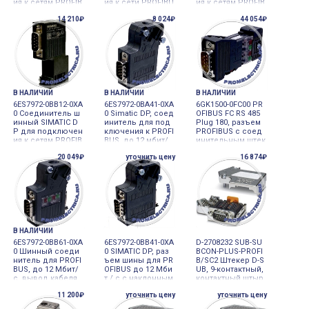
ия к сетям PROFIB
ия к сети PROFIBU
ия к сетям PROFIB
US ДО 12 мбит/с,
S ДО 12 мбит/с, с
US ДО 12 МБит/с,
14 210₽
8 024₽
44 054₽
отвод кабеля под
наклонным отвод
отвод кабеля под
углом 90 градусо
ом кабеля, 15,8 X
углом 90 градусо
вВ, 15,8 X 59 X 35,6
54 X 39,5 мм
в, 15,8 X 59 X 35,6
мм
мм (ШXВXГ),IPCD,
Т
В НАЛИЧИИ
В НАЛИЧИИ
В НАЛИЧИИ
6ES7972-0BB12-0XA
6ES7972-0BA41-0XA
6GK1500-0FC00 PR
0 Соединитель ш
0 Simatic DP, соед
OFIBUS FC RS 485
инный SIMATIC D
инитель для под
Plug 180, разъем
P для подключен
ключения к PROFI
PROFIBUS с соед
ия к сетям PROFIB
BUS, до 12 мбит/
инительным штек
US до 12Мбит/с с
с, с наклонным о
ером FastConnect
20 049₽
уточнить цену
16 874₽
отводом кабеля и
тводом кабеля, 1
и осевой кабель
гнездом SIEMENS
6 x 54 x 34 mm, с в
ный вывод для п
строенным терми
ромышленного П
нальным резисто
К
ром
В НАЛИЧИИ
6ES7972-0BB61-0XA
6ES7972-0BB41-0XA
D-2708232 SUB-SU
0 Шинный соеди
0 SIMATIC DP, раз
BCON-PLUS-PROFI
нитель для PROFI
ъем шины для PR
B/SC2 Штекер D-S
BUS, до 12 Мбит/
OFIBUS до 12 Мби
UB, 9-контактный,
с, вывод кабеля
т / с с наклонным
контактный штыр
под углом 35°, тех
кабельным выхо
ек, подвод кабел
11 200₽
уточнить цену
уточнить цену
нолгоия подключ
дом, 15,8 X 54 X 3
я под углом 35°, P
ения Fast Connect
9,5 мм
ROFIBUS DP до 12