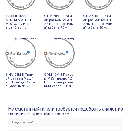
XZCCHFDM370S Р
S-HM-70M-B Прям
S-HM-90M-B Прям
АЗЪЕМ M23 F ПРЯ
ой разъем М23, 1
ой разъем М23, 1
МОЙ 37 ПИН Schn
2PIN, гнездо "мам
2PIN, гнездо "мам
eider Electric
а" кабель 70 м.
а" кабель 90 м.
уточнить цену
уточнить цену
S-HM-95M-B Прям
S-YM-10M-B Разъе
ой разъем М23, 1
м М23, гнездо 12
2PIN, гнездо "мам
PIN, экранирован
а" кабель 95 м.
ный кабель 10 м.
Не смогли найти, или требуется подобрать аналог из
наличия — пришлите заявку