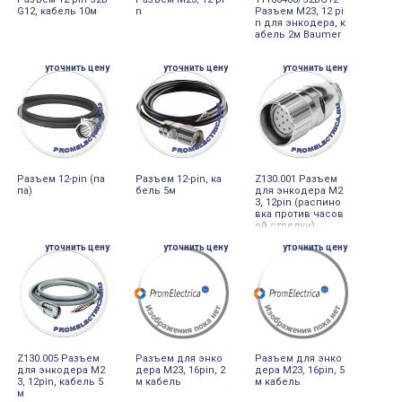
G12, кабель 10м
n
Разъем M23, 12 pi
n для энкодера, к
абель 2м Baumer
уточнить цену
уточнить цену
уточнить цену
Разъем 12-pin (па
Разъем 12-pin, ка
Z130.001 Разъем
па)
бель 5м
для энкодера M2
3, 12pin (распино
вка против часов
ой стрелки)
уточнить цену
уточнить цену
уточнить цену
Z130.005 Разъем
Разъем для энко
Разъем для энко
для энкодера M2
дера M23, 16pin, 2
дера M23, 16pin, 5
3, 12pin, кабель 5
м кабель
м кабель
м