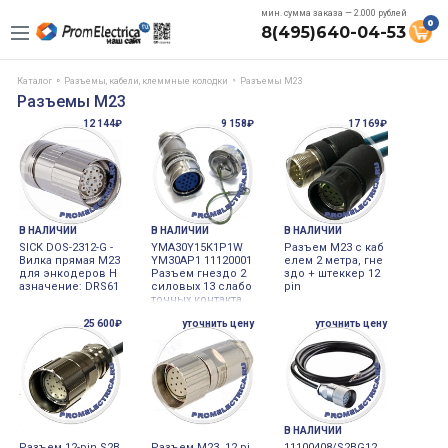
мин. сумма заказа — 2.000 рублей
0
8(495)640-04-53
Каталог
Разъемы, кабели, клеммные колодки
Разъемы М23
Разъемы М23
12 144₽
9 158₽
17 169₽
В НАЛИЧИИ
В НАЛИЧИИ
В НАЛИЧИИ
SICK DOS-2312-G -
YMA30Y15K1P1W
Разъем M23 с каб
Вилка прямая М23
YM30AP1 11120001
елем 2 метра, гне
для энкодеров Н
Разъем гнездо 2
здо + штеккер 12
азначение: DRS61
силовых 13 слабо
pin
точных контакта,
байонетное соед
25 600₽
уточнить цену
уточнить цену
инение
В НАЛИЧИИ
Разъем 12-pin S2B
Разъем M23, 12 pi
11100408/S2BG12