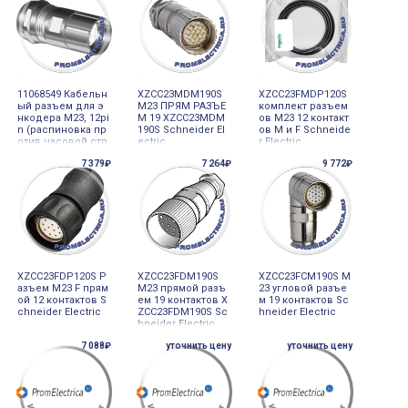
11068549 Кабельн
XZCC23MDM190S
XZCC23FMDP120S
ый разъем для э
М23 ПРЯМ РАЗЪЕ
комплект разъем
нкодера M23, 12pi
М 19 XZCC23MDM
ов M23 12 контакт
n (распиновка пр
190S Schneider El
ов M и F Schneide
отив часовой стр
ectric
r Electric
елки)
7 379₽
7 264₽
9 772₽
XZCC23FDP120S Р
XZCC23FDM190S
XZCC23FCM190S М
азъем M23 F прям
М23 прямой разъ
23 угловой разъе
ой 12 контактов S
ем 19 контактов X
м 19 контактов Sc
chneider Electric
ZCC23FDM190S Sc
hneider Electric
hneider Electric
7 088₽
уточнить цену
уточнить цену