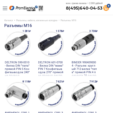
мин. сумма заказа — 2.000 рублей
0
8(495)640-04-53
Каталог
Разъемы, кабели, клеммные колодки
Разъемы M16
Разъемы M16
1 281₽
1 378₽
3 738₽
DELTRON 590-0510
DELTRON 601-0700
BINDER 990409000
- Вилка DIN "папа"
- Вилка DIN "мама"
4 - Разъем: кругл
прямой PIN:5 Кон
PIN:7 Конфигвыв
ый 712 вилка "пап
фигвыводов:240°
одов:270° прямой
а" прямой PIN:4 п
на провод
на провод распр
озолота 3А распр
одажа
одажа
8 118₽
7 621₽
7 912₽
AMPHENOL C091 1
AMPHENOL C091 3
AMPHENOL C091 3