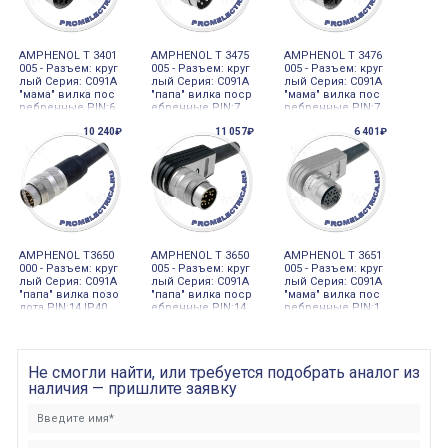
AMPHENOL T 3401
AMPHENOL T 3475
AMPHENOL T 3476
005 - Разъем: круг
005 - Разъем: круг
005 - Разъем: круг
лый Серия: C091A
лый Серия: C091A
лый Серия: C091A
"мама" вилка пос
"папа" вилка поср
"мама" вилка пос
ребренные PIN:6
ебренные PIN:7
ребренные PIN:7
распродажа
10 240₽
11 057₽
6 401₽
AMPHENOL T3650
AMPHENOL T 3650
AMPHENOL T 3651
000 - Разъем: круг
005 - Разъем: круг
005 - Разъем: круг
лый Серия: C091A
лый Серия: C091A
лый Серия: C091A
"папа" вилка позо
"папа" вилка поср
"мама" вилка пос
лота PIN:14 IP40
ебренные PIN:14
ребренные PIN:1
4 распродажа
Не смогли найти, или требуется подобрать аналог из
наличия — пришлите заявку