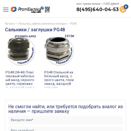
мин. сумма заказа — 2.000 рублей
0
8(495)640-04-53
Каталог
Разъемы, кабели, клеммные колодки
PG48
Сальники / заглушки PG48
уточнить цену
2 013₽
PG48 (34-44) Плас
PG48 Стальной ка
тиковый кабельн
бельный ввод, с
ый ввод,черного
ерого цвета, герм
цвета, гермовво
оввод, вводной
д, вводной сальн
сальник
ик
Не смогли найти, или требуется подобрать аналог из
наличия — пришлите заявку