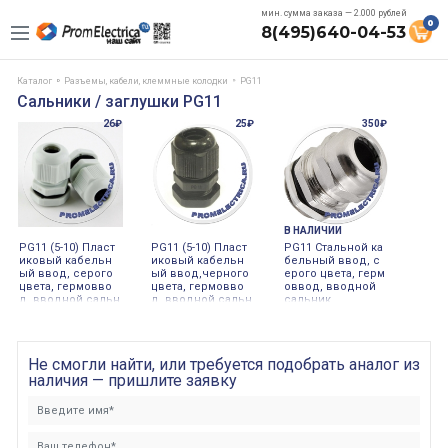
мин. сумма заказа — 2.000 рублей
0
8(495)640-04-53
Каталог
Разъемы, кабели, клеммные колодки
PG11
Сальники / заглушки PG11
26₽
25₽
350₽
В НАЛИЧИИ
PG11 (5-10) Пласт
PG11 (5-10) Пласт
PG11 Стальной ка
иковый кабельн
иковый кабельн
бельный ввод, с
ый ввод, серого
ый ввод,черного
ерого цвета, герм
цвета, гермовво
цвета, гермовво
оввод, вводной
д, вводной сальн
д, вводной сальн
сальник
ик
ик
Не смогли найти, или требуется подобрать аналог из
наличия — пришлите заявку