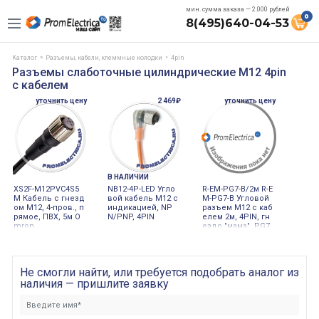
мин. сумма заказа — 2.000 рублей
0
8(495)640-04-53
Каталог
Разъемы, кабели, клеммные колодки
4pin
Разъемы слаботочные цилиндрические M12 4pin
с кабелем
уточнить цену
2 469₽
уточнить цену
В НАЛИЧИИ
XS2F-M12PVC4S5
NB12-4P-LED Угло
R-EM-PG7-B/2м R-E
M Кабель с гнезд
вой кабель М12 с
M-PG7-B Угловой
ом M12, 4-пров., п
индикацией, NP
разъем M12 с каб
рямое, ПВХ, 5м O
N/PNP, 4PIN
елем 2м, 4PIN, гн
mron
ездо "мама", PG7,
черного цвета
Не смогли найти, или требуется подобрать аналог из
наличия — пришлите заявку