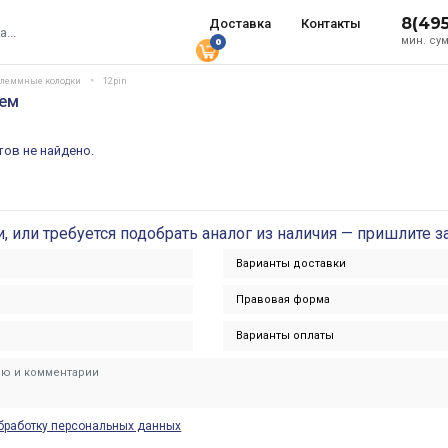
8(49
Доставка
Контакты
мин. сум
0
 клеммные колодки
12pin
лем
ов не найдено.
и, или требуется подобрать аналог из наличия — пришлите з
бработку персональных данных