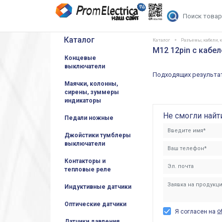
Каталог
Каталог
Разъемы, кабели,
M12 12pin с кабе
Концевые
выключатели
Подходящих результат
Маячки, колонны,
сирены, зуммеры
индикаторы
Не смогли найт
Педали ножные
Джойстики тумблеры
выключатели
Контакторы и
тепловые реле
Индуктивные датчики
Оптические датчики
о
Я согласен на
Датчики давления