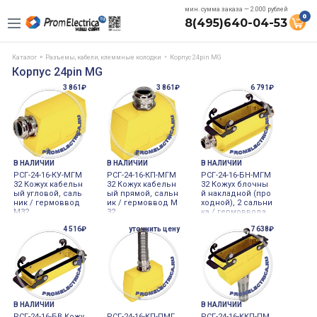
мин. сумма заказа — 2.000 рублей
0
8(495)640-04-53
Каталог
Разъемы, кабели, клеммные колодки
Корпус 24pin MG
Корпус 24pin MG
3 861₽
3 861₽
6 791₽
В НАЛИЧИИ
В НАЛИЧИИ
В НАЛИЧИИ
РСГ-24-16-КУ-МГМ
РСГ-24-16-КП-МГМ
РСГ-24-16-БН-МГМ
32 Кожух кабельн
32 Кожух кабельн
32 Кожух блочны
ый угловой, саль
ый прямой, сальн
й накладной (про
ник / гермоввод
ик / гермоввод М
ходной), 2 сальни
М32.
32.
ка / гермоввода
М32
4 516₽
уточнить цену
7 638₽
В НАЛИЧИИ
В НАЛИЧИИ
РСГ-24-16-БВ Кожу
РСГ-24-16-КП-ПМГ
РСГ-24-16-ККП-ПМ