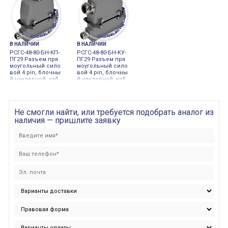
32, 80 Ампер, 500
ер, 500 Вольт.
пер, 500 Вольт.
Вольт.
В НАЛИЧИИ
В НАЛИЧИИ
РСГС-48-80-БН-КП-
РСГС-48-80-БН-КУ-
ПГ29 Разъем пря
ПГ29 Разъем пря
моугольный сило
моугольный сило
вой 4 pin, блочны
вой 4 pin, блочны
й накладной, каб
й накладной, каб
ельный прямой к
ельный угловой к
ожух, сальник ме
ожух, сальник ме
т., ПГ29, 80 Ампер,
т., ПГ29, 80 Ампер,
500 Вольт.
500 Вольт.
Не смогли найти, или требуется подобрать аналог из
наличия — пришлите заявку