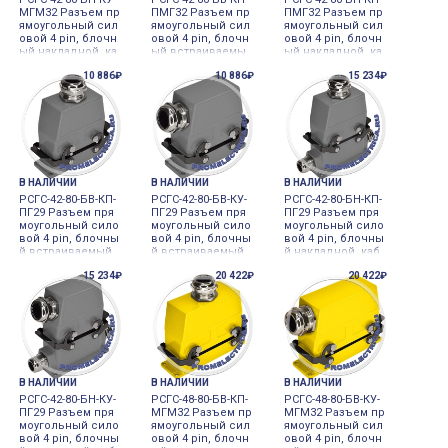
МГМ32 Разъем пр
ПМГ32 Разъем пр
ПМГ32 Разъем пр
ямоугольный сил
ямоугольный сил
ямоугольный сил
овой 4 pin, блочн
овой 4 pin, блочн
овой 4 pin, блочн
ый накладной, ка
ый встраиваемы
ый накладной, ка
бельный угловой
й, кабельный пря
бельный прямой
10 886₽
10 886₽
15 234₽
кожух, сальник м
мой кожух, пружи
кожух, пружинны
ет., М32, 80 Ампе
нный сальник ме
й сальник мет., М
р, 500 Вольт.
т., М32, 80 Ампер,
32, 80 Ампер, 500
500 Вольт.
Вольт.
В НАЛИЧИИ
В НАЛИЧИИ
В НАЛИЧИИ
РСГС-42-80-БВ-КП-
РСГС-42-80-БВ-КУ-
РСГС-42-80-БН-КП-
ПГ29 Разъем пря
ПГ29 Разъем пря
ПГ29 Разъем пря
моугольный сило
моугольный сило
моугольный сило
вой 4 pin, блочны
вой 4 pin, блочны
вой 4 pin, блочны
й встраиваемый,
й встраиваемый,
й накладной, каб
кабельный прямо
кабельный углов
ельный прямой к
15 234₽
20 422₽
20 422₽
й кожух, сальник
ой кожух, сальни
ожух, сальник ме
мет., ПГ29, 80 Амп
к мет., ПГ29, 80 Ам
т., ПГ29, 80 Ампер,
ер, 500 Вольт.
пер, 500 Вольт.
500 Вольт.
В НАЛИЧИИ
В НАЛИЧИИ
В НАЛИЧИИ
РСГС-42-80-БН-КУ-
РСГС-48-80-БВ-КП-
РСГС-48-80-БВ-КУ-
ПГ29 Разъем пря
МГМ32 Разъем пр
МГМ32 Разъем пр
моугольный сило
ямоугольный сил
ямоугольный сил
вой 4 pin, блочны
овой 4 pin, блочн
овой 4 pin, блочн