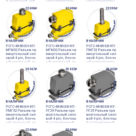
й накладной, каб
ый встраиваемы
ый встраиваемы
ельный угловой к
й, кабельный пря
й, кабельный угл
22 698₽
22 698₽
22 090₽
ожух, сальник ме
мой кожух, сальн
овой кожух, саль
т., ПГ29, 80 Ампер,
ик мет., М32, 80 А
ник мет., М32, 80
500 Вольт.
мпер, 500 Вольт.
Ампер, 500 Вольт.
В НАЛИЧИИ
В НАЛИЧИИ
В НАЛИЧИИ
РСГС-48-80-БН-КП-
РСГС-48-80-БН-КУ-
РСГС-48-80-БВ-КП-
МГМ32 Разъем пр
МГМ32 Разъем пр
ПМГ32 Разъем пр
ямоугольный сил
ямоугольный сил
ямоугольный сил
овой 4 pin, блочн
овой 4 pin, блочн
овой 4 pin, блочн
ый накладной, ка
ый накладной, ка
ый встраиваемы
бельный прямой
бельный угловой
й, кабельный пря
24 367₽
20 422₽
20 422₽
кожух, сальник м
кожух, сальник м
мой кожух, пружи
ет., М32, 80 Ампе
ет., М32, 80 Ампе
нный сальник ме
р, 500 Вольт.
р, 500 Вольт.
т., М32, 80 Ампер,
500 Вольт.
В НАЛИЧИИ
В НАЛИЧИИ
В НАЛИЧИИ
РСГС-48-80-БН-КП-
РСГС-48-80-БВ-КП-
РСГС-48-80-БВ-КУ-
ПМГ32 Разъем пр
ПГ29 Разъем пря
ПГ29 Разъем пря
ямоугольный сил
моугольный сило
моугольный сило
овой 4 pin, блочн
вой 4 pin, блочны
вой 4 pin, блочны
ый накладной, ка
й встраиваемый,
й встраиваемый,
бельный прямой
кабельный прямо
кабельный углов
22 698₽
22 698₽
кожух, пружинны
й кожух, сальник
ой кожух, сальни
й сальник мет., М
мет., ПГ29, 80 Амп
к мет., ПГ29, 80 Ам