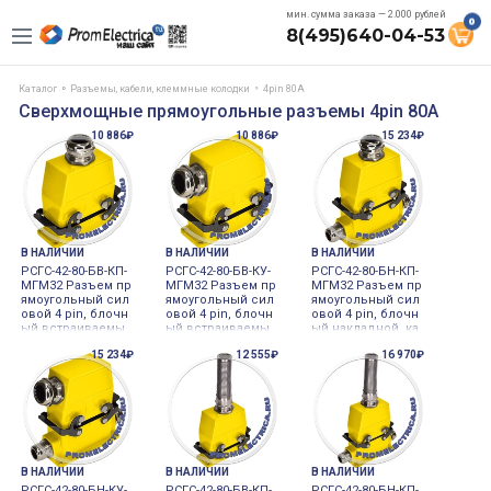
мин. сумма заказа — 2.000 рублей
0
8(495)640-04-53
Каталог
Разъемы, кабели, клеммные колодки
4pin 80A
Сверхмощные прямоугольные разъемы 4pin 80A
10 886₽
10 886₽
15 234₽
В НАЛИЧИИ
В НАЛИЧИИ
В НАЛИЧИИ
РСГС-42-80-БВ-КП-
РСГС-42-80-БВ-КУ-
РСГС-42-80-БН-КП-
МГМ32 Разъем пр
МГМ32 Разъем пр
МГМ32 Разъем пр
ямоугольный сил
ямоугольный сил
ямоугольный сил
овой 4 pin, блочн
овой 4 pin, блочн
овой 4 pin, блочн
ый встраиваемы
ый встраиваемы
ый накладной, ка
й, кабельный пря
й, кабельный угл
бельный прямой
15 234₽
12 555₽
16 970₽
мой кожух, сальн
овой кожух, саль
кожух, сальник м
ик мет., М32, 80 А
ник мет., М32, 80
ет., М32, 80 Ампе
мпер, 500 Вольт.
Ампер, 500 Вольт.
р, 500 Вольт.
В НАЛИЧИИ
В НАЛИЧИИ
В НАЛИЧИИ
РСГС-42-80-БН-КУ-
РСГС-42-80-БВ-КП-
РСГС-42-80-БН-КП-