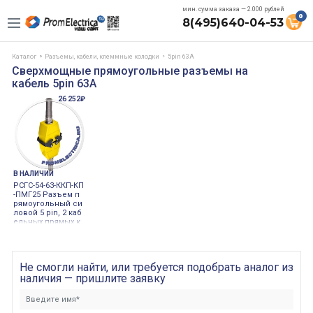
мин. сумма заказа — 2.000 рублей
0
8(495)640-04-53
Каталог
Разъемы, кабели, клеммные колодки
5pin 63A
Сверхмощные прямоугольные разъемы на
кабель 5pin 63A
26 252₽
В НАЛИЧИИ
РСГС-54-63-ККП-КП
-ПМГ25 Разъем п
рямоугольный си
ловой 5 pin, 2 каб
ельных прямых к
ожуха, 2 пружинн
ых сальника ПМГ
25, 63 Ампер, 500
Вольт.
Не смогли найти, или требуется подобрать аналог из
наличия — пришлите заявку