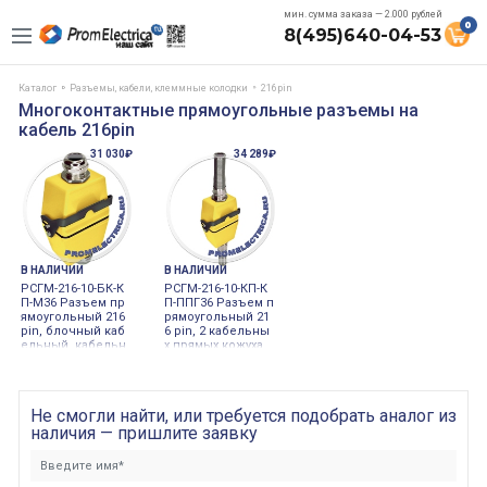
мин. сумма заказа — 2.000 рублей
0
8(495)640-04-53
Каталог
Разъемы, кабели, клеммные колодки
216pin
Многоконтактные прямоугольные разъемы на
кабель 216pin
31 030₽
34 289₽
В НАЛИЧИИ
В НАЛИЧИИ
РСГМ-216-10-БК-К
РСГМ-216-10-КП-К
П-М36 Разъем пр
П-ППГ36 Разъем п
ямоугольный 216
рямоугольный 21
pin, блочный каб
6 pin, 2 кабельны
ельный, кабельн
х прямых кожуха,
ый прямой кожух,
два пружинных с
сальник мет., M3
альника, ППГ36, 2
6, 10 Ампер, 250 В
50 Вольт
ольт
Не смогли найти, или требуется подобрать аналог из
наличия — пришлите заявку