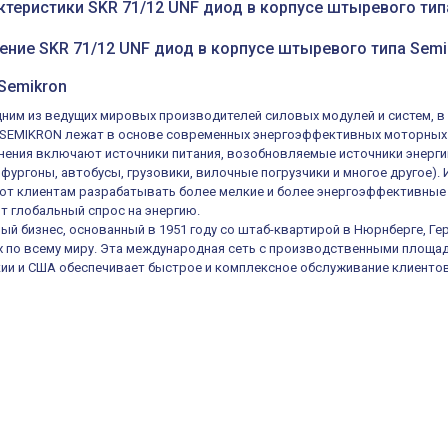
ктеристики SKR 71/12 UNF диод в корпусе штыревого тип
ение SKR 71/12 UNF диод в корпусе штыревого типа Semi
Semikron
ним из ведущих мировых производителей силовых модулей и систем, в 
ы SEMIKRON лежат в основе современных энергоэффективных моторных
нения включают источники питания, возобновляемые источники энергии
 фургоны, автобусы, грузовики, вилочные погрузчики и многое другое
ют клиентам разрабатывать более мелкие и более энергоэффективные
 глобальный спрос на энергию.
ный бизнес, основанный в 1951 году со штаб-квартирой в Нюрнберге, Ге
х по всему миру. Эта международная сеть с производственными площадк
кии и США обеспечивает быстрое и комплексное обслуживание клиентов