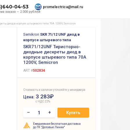
5)640-04-53
promelectrica@mail.ru
ма заказа — 2.000 рублей
еты диод в корпусе штыревого типа 70A 1200V, Semicron
Semikron
SKR 71/12 UNF диод в
корпусе штыревого типа
SKR71/12UNF Тиристорно-
диодные дискреты диод в
корпусе штыревого типа 70A
1200V, Semicron
ART #
502834
Стоимость и наличие уточняйте у менеджера
3 283₽
Цена:
с НДС 22%
–
+
Купить
Ежедневная бесплатная доставка
до ТК "Деловые Линии"