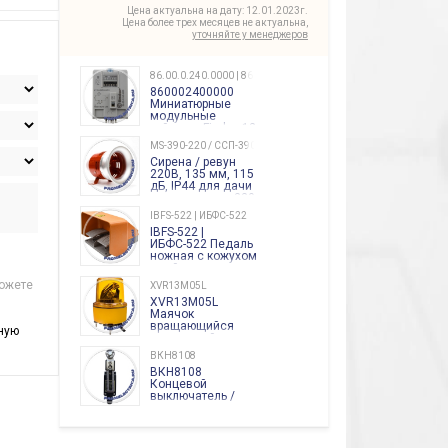
Цена актуальна на дату: 12.01.2023г.
Цена более трех месяцев не актуальна,
уточняйте у менеджеров
86.00.0.240.0000 | 860002400000
860002400000
Миниатюрные
модульные
таймеры Finder, 12-
240 Вольт AC/DC
MS-390-220 / ССП-390 220В
Finder
Сирена / ревун
86.00.0.240.0000
220В, 135 мм, 115
дБ, IP44 для дачи
производства 220
Вольт звук ситены
IBFS-522 | ИБФС-522
"пожарная
IBFS-522 |
тревога"
ИБФС-522 Педаль
ножная с кожухом
двойная,
контактная группа
можете
XVR13M05L
2х(1НО+1НЗ)
XVR13M05L
15Ампер 250В
Маячок
вращающийся
ную
оранжевый
230VAC 130мм
ВКН8108
ВКН8108
Концевой
выключатель /
выключатель
путевой,
800202300000С | 80 02 0 230 0000 С
алюминиевый
800202300000С
регулируемый