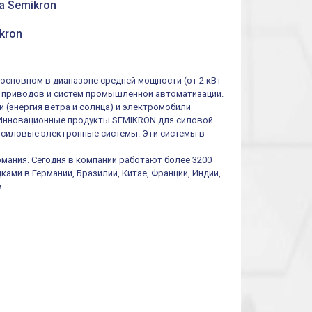
а Semikron
многофункциональные
ролик
реле времени
0.1cек.-10 дней, 10
функций/режимов
kron
основном в диапазоне средней мощности (от 2 кВт
 приводов и систем промышленной автоматизации.
 (энергия ветра и солнца) и электромобили
). Инновационные продукты SEMIKRON для силовой
 силовые электронные системы. Эти системы в
рмания. Сегодня в компании работают более 3200
ами в Германии, Бразилии, Китае, Франции, Индии,
.