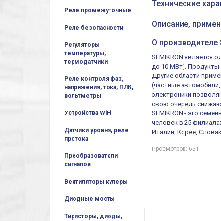
Технические хара
Реле промежуточные
Описание, примен
Реле безопасности
О производителе 
Регуляторы
температуры,
SEMIKRON является од
термодатчики
до 10 МВт). Продукт
Другие области приме
Реле контроля фаз,
(частные автомобили,
напряжения, тока, ПЛК,
электроники позволя
вольтметры
свою очередь снижают
Устройства WiFi
SEMIKRON - это семей
человек в 25 филиала
Датчики уровня, реле
Италии, Корее, Слова
протока
Просмотров: 651
Преобразователи
сигналов
Вентиляторы кулеры
Диодные мосты
Тиристоры, диоды,