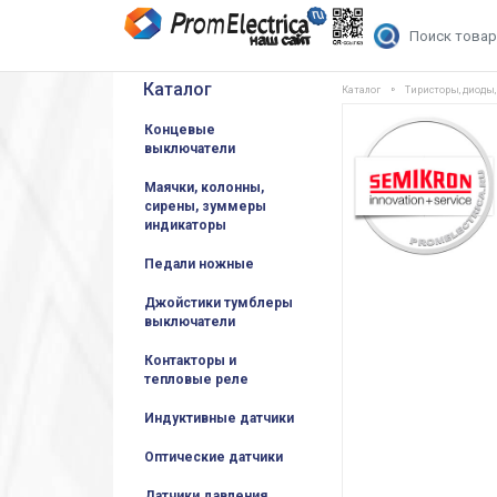
Каталог
Каталог
Тиристоры, диоды
Концевые
выключатели
Маячки, колонны,
сирены, зуммеры
индикаторы
Педали ножные
Джойстики тумблеры
выключатели
Контакторы и
тепловые реле
Индуктивные датчики
Оптические датчики
Датчики давления