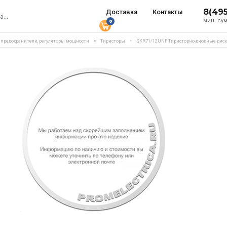
8(49
Доставка
Контакты
мин. сум
0
, предохранители, регуляторы мощности
Тиристоры
SKR71/12UNF Тиристорно-диодные дискр