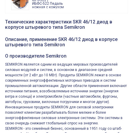
IBFS-522 |
тревога"
ИБФС-522 Педаль
ножная с кожухом
двойная,
контактная группа
XVR13M05L
2х(1НО+1НЗ)
XVR13M05L
Технические характеристики SKR 46/12 диод в
15Ампер 250В
Маячок
корпусе штыревого типа Semikron
вращающийся
оранжевый
230VAC 130мм
ВКН8108
Описание, применение SKR 46/12 диод в корпусе
ВКН8108
штыревого типа Semikron
Концевой
выключатель /
выключатель
О производителе Semikron
путевой,
800202300000С | 80 02 0 230 0000 С
алюминиевый
800202300000С
регулируемый
SEMIKRON является одним из ведущих мировых производителей
многофункциональные
ролик
реле времени
силовых модулей и систем, в основном в диапазоне средней
0.1cек.-10 дней, 10
мощности (от 2 кВт до 10 МВт). Продукты SEMIKRON лежат в основе
функций/режимов
современных энергоэффективных моторных приводов и систем
промышленной автоматизации. Другие области применения включают
источники питания, возобновляемые источники энергии (энергия
ветра и солнца) и электромобили (частные автомобили, фургоны,
автобусы, грузовики, вилочные погрузчики и многое другое).
Инновационные продукты SEMIKRON для силовой электроники
позволяют клиентам разрабатывать более мелкие и более
энергоэффективные силовые электронные системы. Эти системы в
свою очередь снижают глобальный спрос на энергию.
SEMIKRON - это семейный бизнес, основанный в 1951 году со штаб-