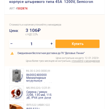
корпусе штыревого типа 45A 1200V, Semicron
ART #
502874
Стоимость и наличие уточняйте у менеджера
3 106₽
Цена:
с НДС 22%
–
+
Купить
Ежедневная бесплатная доставка до ТК "Деловые Линии"
Цена актуальна на дату: 12.01.2023г.
Цена более трех месяцев не актуальна,
уточняйте у менеджеров
86.00.0.240.0000 | 860002400000
860002400000
Миниатюрные
модульные
таймеры Finder, 12-
240 Вольт AC/DC
MS-390-220 / ССП-390 220В
Finder
Сирена / ревун
86.00.0.240.0000
220В, 135 мм, 115
дБ, IP44 для дачи
производства 220
Вольт звук ситены
IBFS-522 | ИБФС-522
"пожарная