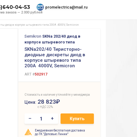
5)640-04-53
promelectrica@mail.ru
ма заказа — 2.000 рублей
ты диод в корпусе штыревого типа 200A 4000V, Semicron
Semikron
SKNa 202/40 диод в
корпусе штыревого типа
SKNa202/40 Тиристорно-
диодные дискреты диод в
корпусе штыревого типа
200A 4000V, Semicron
ART #
502917
Стоимость и наличие уточняйте у менеджера
28 823₽
Цена:
с НДС 22%
–
+
Купить
Ежедневная бесплатная доставка
до ТК "Деловые Линии"