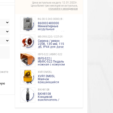
Цена актуальна на дату: 12.01.2023г.
Цена более трех месяцев не актуальна,
уточняйте у менеджеров
86.00.0.240.0000 | 860002400000
860002400000
Миниатюрные
модульные
таймеры Finder, 12-
240 Вольт AC/DC
MS-390-220 / ССП-390 220В
Finder
Сирена / ревун
86.00.0.240.0000
220В, 135 мм, 115
дБ, IP44 для дачи
производства 220
Вольт звук ситены
IBFS-522 | ИБФС-522
"пожарная
IBFS-522 |
тревога"
ИБФС-522 Педаль
ножная с кожухом
двойная,
контактная группа
можете
XVR13M05L
2х(1НО+1НЗ)
XVR13M05L
15Ампер 250В
Маячок
вращающийся
ную
оранжевый
230VAC 130мм
ВКН8108
ВКН8108
Концевой
выключатель /
выключатель
путевой,
800202300000С | 80 02 0 230 0000 С
алюминиевый
800202300000С
регулируемый