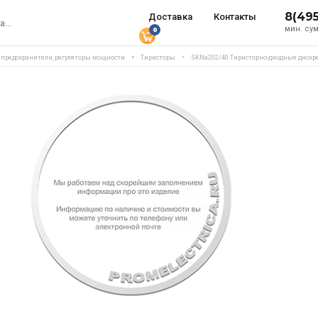
8(49
Доставка
Контакты
мин. сум
0
, предохранители, регуляторы мощности
Тиристоры
SKNa202/40 Тиристорно-диодные дискре