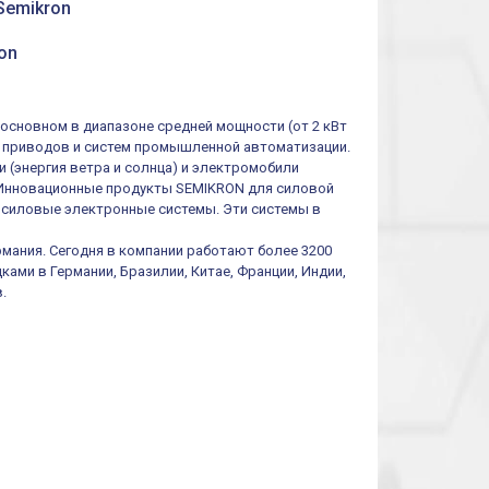
Semikron
многофункциональные
ролик
реле времени
0.1cек.-10 дней, 10
функций/режимов
on
основном в диапазоне средней мощности (от 2 кВт
 приводов и систем промышленной автоматизации.
 (энергия ветра и солнца) и электромобили
). Инновационные продукты SEMIKRON для силовой
 силовые электронные системы. Эти системы в
рмания. Сегодня в компании работают более 3200
ами в Германии, Бразилии, Китае, Франции, Индии,
.