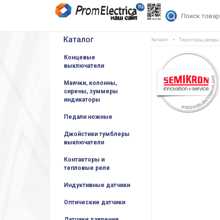
Каталог
Каталог
Тиристоры, диоды
Концевые
выключатели
Маячки, колонны,
сирены, зуммеры
индикаторы
Педали ножные
Джойстики тумблеры
выключатели
Контакторы и
тепловые реле
Индуктивные датчики
Оптические датчики
Датчики давления