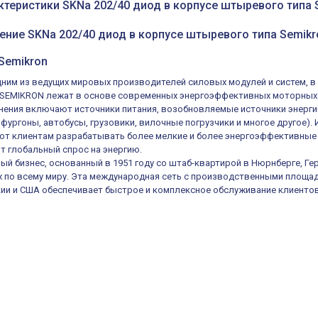
ктеристики SKNa 202/40 диод в корпусе штыревого типа 
ение SKNa 202/40 диод в корпусе штыревого типа Semikr
Semikron
ним из ведущих мировых производителей силовых модулей и систем, в 
ы SEMIKRON лежат в основе современных энергоэффективных моторных
нения включают источники питания, возобновляемые источники энергии
 фургоны, автобусы, грузовики, вилочные погрузчики и многое другое
ют клиентам разрабатывать более мелкие и более энергоэффективные
 глобальный спрос на энергию.
ный бизнес, основанный в 1951 году со штаб-квартирой в Нюрнберге, Ге
х по всему миру. Эта международная сеть с производственными площадк
кии и США обеспечивает быстрое и комплексное обслуживание клиентов