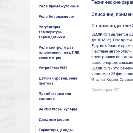
Технические хара
Реле промежуточные
Описание, примен
Реле безопасности
О производителе 
Регуляторы
температуры,
SEMIKRON является од
термодатчики
до 10 МВт). Продукт
Другие области приме
Реле контроля фаз,
(частные автомобили,
напряжения, тока, ПЛК,
электроники позволя
вольтметры
свою очередь снижают
Устройства WiFi
SEMIKRON - это семей
человек в 25 филиала
Датчики уровня, реле
Италии, Корее, Слова
протока
Просмотров: 471
Преобразователи
сигналов
Вентиляторы кулеры
Диодные мосты
Тиристоры, диоды,