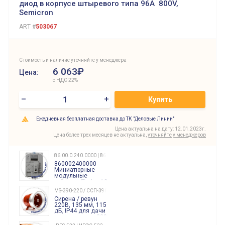
диод в корпусе штыревого типа 96A 800V,
Semicron
ART #
503067
Стоимость и наличие уточняйте у менеджера
6 063₽
Цена:
с НДС 22%
–
+
Купить
Ежедневная бесплатная доставка до ТК "Деловые Линии"
Цена актуальна на дату: 12.01.2023г.
Цена более трех месяцев не актуальна,
уточняйте у менеджеров
86.00.0.240.0000 | 860002400000
860002400000
Миниатюрные
модульные
таймеры Finder, 12-
240 Вольт AC/DC
MS-390-220 / ССП-390 220В
Finder
Сирена / ревун
86.00.0.240.0000
220В, 135 мм, 115
дБ, IP44 для дачи
производства 220
Вольт звук ситены