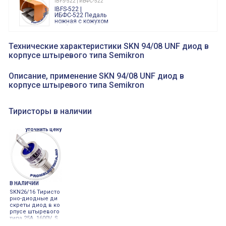
IBFS-522 | ИБФС-522
"пожарная
IBFS-522 |
тревога"
ИБФС-522 Педаль
ножная с кожухом
двойная,
контактная группа
XVR13M05L
2х(1НО+1НЗ)
XVR13M05L
Технические характеристики SKN 94/08 UNF диод в
15Ампер 250В
Маячок
корпусе штыревого типа Semikron
вращающийся
оранжевый
230VAC 130мм
ВКН8108
Описание, применение SKN 94/08 UNF диод в
ВКН8108
корпусе штыревого типа Semikron
Концевой
выключатель /
выключатель
путевой,
800202300000С | 80 02 0 230 0000 С
Тиристоры в наличии
алюминиевый
800202300000С
регулируемый
многофункциональные
ролик
реле времени
уточнить цену
0.1cек.-10 дней, 10
функций/режимов
В НАЛИЧИИ
SKN26/16 Тиристо
рно-диодные ди
скреты диод в ко
рпусе штыревого
типа 25A 1600V, S
emicron