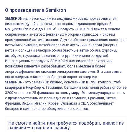
О производителе Semikron
SEMIKRON является одним из ведущих мировых производителей
силовых модулей и систем, в основном в диапазоне средней
мощности (от 2 кВт до 10 МВт). Продукты SEMIKRON лежат в основе
современных энергоэффективных моторных приводов и систем
промышленной автоматизации. Другие области применения включают
источники питания, возобновляемые источники энергии (энергия
ветра и солнца) и электромобили (частные автомобили, фургоны,
автобусы, грузовики, вилочные погрузчики и многое другое).
Инновационные продукты SEMIKRON для силовой электроники
позволяют клиентам разрабатывать более мелкие и более
энергоэффективные силовые электронные системы. Эти системы в
свою очередь снижают глобальный спрос на энергию.
SEMIKRON - это семейный бизнес, основанный в 1951 году со штаб-
квартирой в Нюрнберге, Германия. Сегодня в компании работают более
3200 человек в 25 филиалах по всему миру. Эта международная сеть
с производственными площадками в Германии, Бразилии, Китае,
Франции, Индии, Италии, Корее, Словакии и США обеспечивает
быстрое и комплексное обслуживание клиентов.
Не смогли найти, или требуется подобрать аналог из
наличия — пришлите заявку