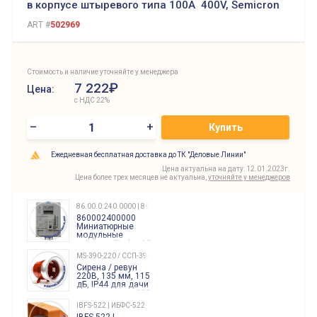
в корпусе штыревого типа 100A 400V, Semicron
ART #
502969
Стоимость и наличие уточняйте у менеджера
7 222₽
Цена:
с НДС 22%
–
+
Купить
Ежедневная бесплатная доставка до ТК "Деловые Линии"
Цена актуальна на дату: 12.01.2023г.
Цена более трех месяцев не актуальна,
уточняйте у менеджеров
86.00.0.240.0000 | 860002400000
860002400000
Миниатюрные
модульные
таймеры Finder, 12-
240 Вольт AC/DC
MS-390-220 / ССП-390 220В
Finder
Сирена / ревун
86.00.0.240.0000
220В, 135 мм, 115
дБ, IP44 для дачи
производства 220
Вольт звук ситены
IBFS-522 | ИБФС-522
"пожарная