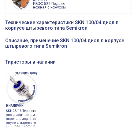
IBFS-522 |
тревога"
ИБФС-522 Педаль
ножная с кожухом
двойная,
контактная группа
XVR13M05L
2х(1НО+1НЗ)
XVR13M05L
Технические характеристики SKN 100/04 диод в
15Ампер 250В
Маячок
корпусе штыревого типа Semikron
вращающийся
оранжевый
230VAC 130мм
ВКН8108
Описание, применение SKN 100/04 диод в корпусе
ВКН8108
штыревого типа Semikron
Концевой
выключатель /
выключатель
путевой,
800202300000С | 80 02 0 230 0000 С
Тиристоры в наличии
алюминиевый
800202300000С
регулируемый
многофункциональные
ролик
реле времени
уточнить цену
0.1cек.-10 дней, 10
функций/режимов
В НАЛИЧИИ
SKN26/16 Тиристо
рно-диодные ди
скреты диод в ко
рпусе штыревого
типа 25A 1600V, S
emicron