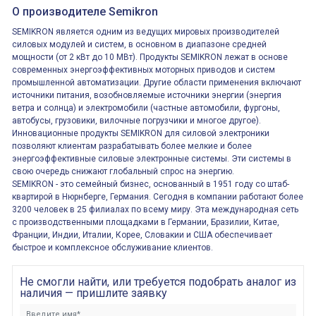
О производителе Semikron
SEMIKRON является одним из ведущих мировых производителей
силовых модулей и систем, в основном в диапазоне средней
мощности (от 2 кВт до 10 МВт). Продукты SEMIKRON лежат в основе
современных энергоэффективных моторных приводов и систем
промышленной автоматизации. Другие области применения включают
источники питания, возобновляемые источники энергии (энергия
ветра и солнца) и электромобили (частные автомобили, фургоны,
автобусы, грузовики, вилочные погрузчики и многое другое).
Инновационные продукты SEMIKRON для силовой электроники
позволяют клиентам разрабатывать более мелкие и более
энергоэффективные силовые электронные системы. Эти системы в
свою очередь снижают глобальный спрос на энергию.
SEMIKRON - это семейный бизнес, основанный в 1951 году со штаб-
квартирой в Нюрнберге, Германия. Сегодня в компании работают более
3200 человек в 25 филиалах по всему миру. Эта международная сеть
с производственными площадками в Германии, Бразилии, Китае,
Франции, Индии, Италии, Корее, Словакии и США обеспечивает
быстрое и комплексное обслуживание клиентов.
Не смогли найти, или требуется подобрать аналог из
наличия — пришлите заявку